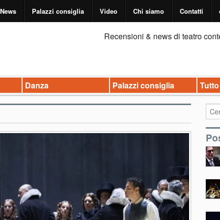
News
Palazzi consiglia
Video
Chi siamo
Contatti
Recensioni & news di teatro cont
Danza
Palazzi consiglia
Tutto
Pos