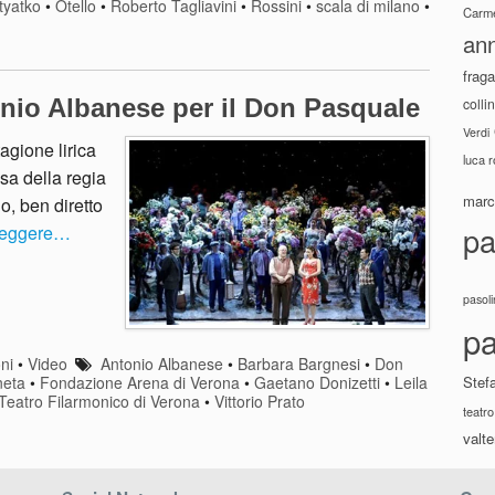
tyatko
•
Otello
•
Roberto Tagliavini
•
Rossini
•
scala di milano
•
Carme
ann
fraga
onio Albanese per il Don Pasquale
colli
Verdi
agione lirica
luca 
sa della regia
marco
o, ben diretto
pa
leggere…
pasoli
pa
ni
•
Video
Antonio Albanese
•
Barbara Bargnesi
•
Don
Stef
neta
•
Fondazione Arena di Verona
•
Gaetano Donizetti
•
Leila
Teatro Filarmonico di Verona
•
Vittorio Prato
teatro
valte