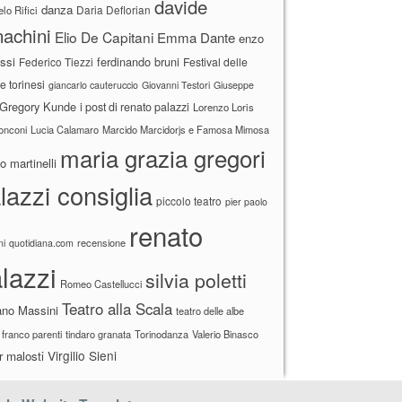
davide
danza
Daria Deflorian
lo Rifici
achini
Elio De Capitani
Emma Dante
enzo
ssi
ferdinando bruni
Federico Tiezzi
Festival delle
ne torinesi
giancarlo cauteruccio
Giovanni Testori
Giuseppe
Gregory Kunde
i post di renato palazzi
Lorenzo Loris
ronconi
Lucia Calamaro
Marcido Marcidorjs e Famosa Mimosa
maria grazia gregori
 martinelli
lazzi consiglia
piccolo teatro
pier paolo
renato
recensione
ni
quotidiana.com
lazzi
silvia poletti
Romeo Castellucci
Teatro alla Scala
ano Massini
teatro delle albe
 franco parenti
tindaro granata
Torinodanza
Valerio Binasco
Virgilio Sieni
r malosti