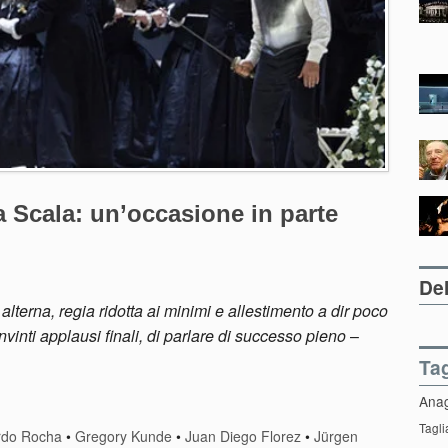
la Scala: un’occasione in parte
Del
lterna, regia ridotta ai minimi e allestimento a dir poco
inti applausi finali, di parlare di successo pieno
–
Ta
Ana
Tagli
rdo Rocha
•
Gregory Kunde
•
Juan Diego Florez
•
Jürgen