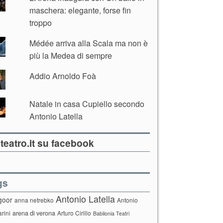
maschera: elegante, forse fin
troppo
Médée arriva alla Scala ma non è
più la Medea di sempre
Addio Arnoldo Foà
Natale in casa Cupiello secondo
Antonio Latella
teatro.it su facebook
gs
Antonio Latella
goor
anna netrebko
Antonio
arini
arena di verona
Arturo Cirillo
Babilonia Teatri