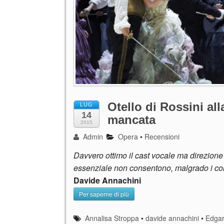
Otello di Rossini al
LUG
14
mancata
2015
Admin
Opera
•
Recensioni
Davvero ottimo il cast vocale ma direzione a
essenziale non consentono, malgrado i conv
Davide Annachini
Per saperne di più
Annalisa Stroppa
•
davide annachini
•
Edga