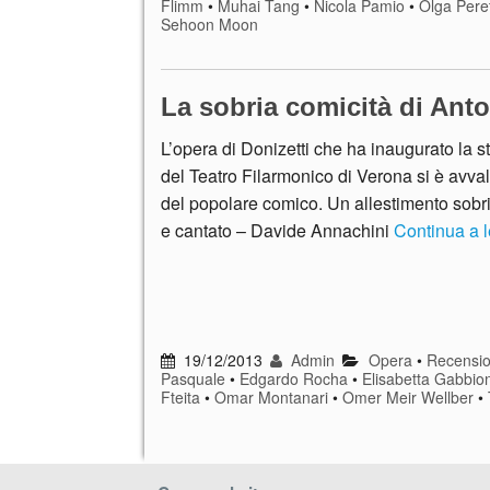
Flimm
•
Muhai Tang
•
Nicola Pamio
•
Olga Pere
Sehoon Moon
La sobria comicità di Ant
L’opera di Donizetti che ha inaugurato la st
del Teatro Filarmonico di Verona si è avval
del popolare comico. Un allestimento sobri
e cantato – Davide Annachini
Continua a 
19/12/2013
Admin
Opera
•
Recensio
Pasquale
•
Edgardo Rocha
•
Elisabetta Gabbio
Fteita
•
Omar Montanari
•
Omer Meir Wellber
•