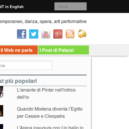
dT in English
emporaneo, danza, opera, arti performative
 il Web ne parla
I Post di Palazzi
t più popolari
L'amante di Pinter nell'intrico
dell'io
Quando Modena diventa l’Egitto
per Cesare e Cleopatra
L’Arena inaugura con Un ballo in