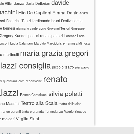
davide
danza
Daria Deflorian
lo Rifici
achini
Elio De Capitani
Emma Dante
enzo
ssi
ferdinando bruni
Federico Tiezzi
Festival delle
ne torinesi
giancarlo cauteruccio
Giovanni Testori
Giuseppe
Gregory Kunde
i post di renato palazzi
Lorenzo Loris
ronconi
Lucia Calamaro
Marcido Marcidorjs e Famosa Mimosa
maria grazia gregori
 martinelli
lazzi consiglia
piccolo teatro
pier paolo
renato
recensione
ni
quotidiana.com
lazzi
silvia poletti
Romeo Castellucci
Teatro alla Scala
ano Massini
teatro delle albe
 franco parenti
tindaro granata
Torinodanza
Valerio Binasco
Virgilio Sieni
r malosti