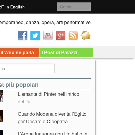
dT in English
emporaneo, danza, opera, arti performative
 il Web ne parla
I Post di Palazzi
t più popolari
L'amante di Pinter nell'intrico
dell'io
Quando Modena diventa l’Egitto
per Cesare e Cleopatra
L’Arena inaugura con Un ballo in