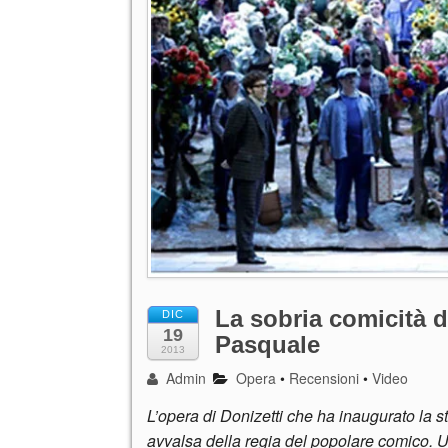
La sobria comicità d
DIC
19
Pasquale
2013
Admin
Opera
•
Recensioni
•
Video
L’opera di Donizetti che ha inaugurato la s
avvalsa della regia del popolare comico. Un