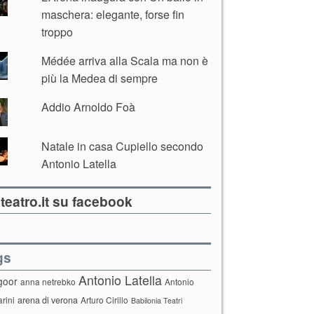
maschera: elegante, forse fin
troppo
Médée arriva alla Scala ma non è
più la Medea di sempre
Addio Arnoldo Foà
Natale in casa Cupiello secondo
Antonio Latella
teatro.it su facebook
gs
Antonio Latella
goor
anna netrebko
Antonio
arini
arena di verona
Arturo Cirillo
Babilonia Teatri