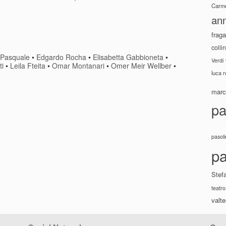
Carme
ann
fraga
colli
Pasquale
•
Edgardo Rocha
•
Elisabetta Gabbioneta
•
Verdi
ti
•
Leila Fteita
•
Omar Montanari
•
Omer Meir Wellber
•
luca 
marco
pa
pasoli
pa
Stef
teatro
valte