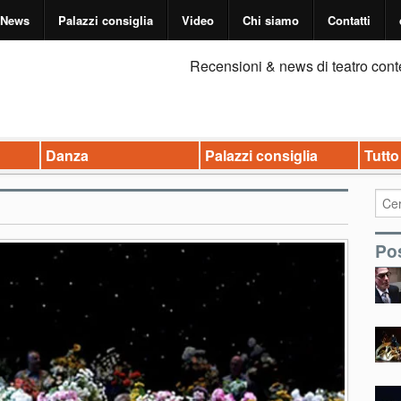
News
Palazzi consiglia
Video
Chi siamo
Contatti
Recensioni & news di teatro cont
Danza
Palazzi consiglia
Tutto
Pos