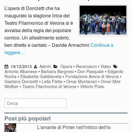
L’opera di Donizetti che ha
inaugurato la stagione lirica del
Teatro Filarmonico di Verona si è
avvalsa della regia del popolare
comico. Un allestimento sobrio,
ben diretto e cantato – Davide Annachini
Continua a
leggere…
19/12/2013
Admin
Opera
•
Recensioni
•
Video
Antonio Albanese
•
Barbara Bargnesi
•
Don Pasquale
•
Edgardo
Rocha
•
Elisabetta Gabbioneta
•
Fondazione Arena di Verona
•
Gaetano Donizetti
•
Leila Fteita
•
Omar Montanari
•
Omer Meir
Wellber
•
Teatro Filarmonico di Verona
•
Vittorio Prato
Post più popolari
L'amante di Pinter nell'intrico dell'io