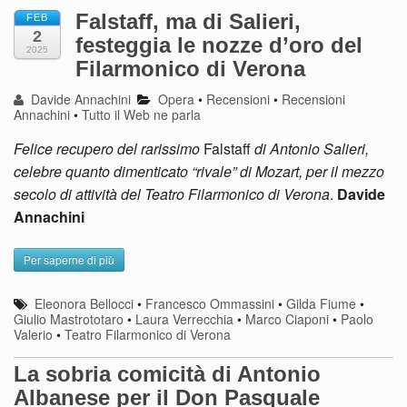
Falstaff, ma di Salieri,
FEB
2
festeggia le nozze d’oro del
2025
Filarmonico di Verona
Davide Annachini
Opera
•
Recensioni
•
Recensioni
Annachini
•
Tutto il Web ne parla
Felice recupero del rarissimo
Falstaff
di Antonio Salieri,
celebre quanto dimenticato “rivale” di Mozart, per il mezzo
secolo di attività del Teatro Filarmonico di Verona
.
Davide
Annachini
Per saperne di più
Eleonora Bellocci
•
Francesco Ommassini
•
Gilda Fiume
•
Giulio Mastrototaro
•
Laura Verrecchia
•
Marco Ciaponi
•
Paolo
Valerio
•
Teatro Filarmonico di Verona
La sobria comicità di Antonio
Albanese per il Don Pasquale