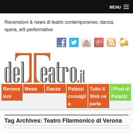
MENU
Home
Recensioni & news di teatro contemporaneo, danza,
opera, arti performative
Recensioni
Anticipazioni
News
Palazzi consiglia
Recens
News
Danza
Palazzi
Tutto il
I Post di
Video
ioni
consigli
Web ne
Palazzi
Chi siamo
a
parla
Contatti
Tag Archives:
Teatro Filarmonico di Verona
dT in English