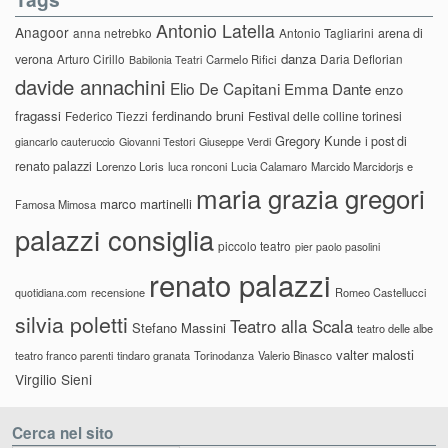
Antonio Latella
Anagoor
anna netrebko
Antonio Tagliarini
arena di
danza
verona
Arturo Cirillo
Daria Deflorian
Carmelo Rifici
Babilonia Teatri
davide annachini
Elio De Capitani
Emma Dante
enzo
fragassi
ferdinando bruni
Federico Tiezzi
Festival delle colline torinesi
Gregory Kunde
i post di
giancarlo cauteruccio
Giovanni Testori
Giuseppe Verdi
renato palazzi
Lorenzo Loris
luca ronconi
Lucia Calamaro
Marcido Marcidorjs e
maria grazia gregori
marco martinelli
Famosa Mimosa
palazzi consiglia
piccolo teatro
pier paolo pasolini
renato palazzi
recensione
Romeo Castellucci
quotidiana.com
silvia poletti
Teatro alla Scala
Stefano Massini
teatro delle albe
valter malosti
teatro franco parenti
tindaro granata
Torinodanza
Valerio Binasco
Virgilio Sieni
Cerca nel sito