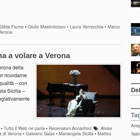
Gilda Fiume
•
Giulio Mastrototaro
•
Laura Verrecchia
•
Marco
Verona
na a volare a Verona
erona della
er ricordarne
qualità – con
Del
a Sicilia –
regiativamente
Ta
Ana
•
Tutto il Web ne parla
•
Recensioni Annachini
Alvise
 di Verona
•
Galeano Salas
•
Mariangela Sicilia
•
Matteo
Tagli