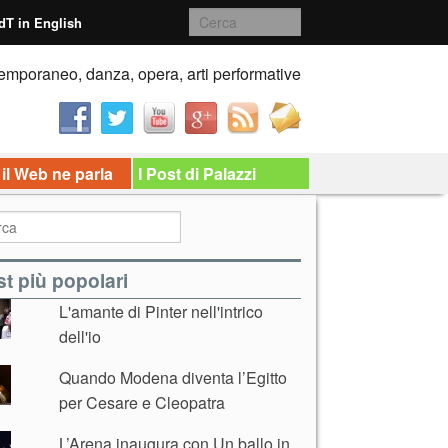
dT in English
emporaneo, danza, opera, arti performative
 il Web ne parla
I Post di Palazzi
t più popolari
L'amante di Pinter nell'intrico
dell'io
Quando Modena diventa l’Egitto
per Cesare e Cleopatra
L’Arena inaugura con Un ballo in