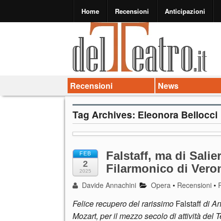
Home
Recensioni
Anticipazioni
Recensioni
News
Tag Archives:
Eleonora Bellocci
Falstaff, ma di Salie
FEB
2
Filarmonico di Vero
2025
Davide Annachini
Opera
•
Recensioni
•
Felice recupero del rarissimo
Falstaff
di An
Mozart, per il mezzo secolo di attività del