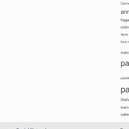
Carme
ann
fraga
colli
Verdi
luca 
marco
pa
pasoli
pa
Stef
teatro
valte