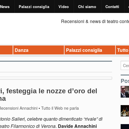
News
Palazzi consiglia
Video
Chi siamo
Contatti
Recensioni & news di teatro cont
Danza
Palazzi consiglia
Tutto
Pos
ri, festeggia le nozze d’oro del
na
Recensioni Annachini
•
Tutto il Web ne parla
tonio Salieri, celebre quanto dimenticato “rivale” di
 Teatro Filarmonico di Verona
.
Davide Annachini