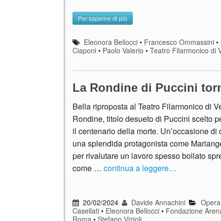
Per saperne di più
Eleonora Bellocci
•
Francesco Ommassini
•
Ciaponi
•
Paolo Valerio
•
Teatro Filarmonico di 
La Rondine di Puccini tor
Bella riproposta al Teatro Filarmonico di V
Rondine, titolo desueto di Puccini scelto p
il centenario della morte. Un’occasione di 
una splendida protagonista come Mariangel
per rivalutare un lavoro spesso bollato sp
come …
continua a leggere…
20/02/2024
Davide Annachini
Opera
Casellati
•
Eleonora Bellocci
•
Fondazione Arena
Roma
•
Stefano Vizioli