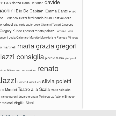
davide
danza
Daria Deflorian
lo Rifici
achini
Elio De Capitani
Emma Dante
enzo
ssi
ferdinando bruni
Federico Tiezzi
Festival delle
ne torinesi
giancarlo cauteruccio
Giovanni Testori
Giuseppe
Gregory Kunde
i post di renato palazzi
Lorenzo Loris
ronconi
Lucia Calamaro
Marcido Marcidorjs e Famosa Mimosa
maria grazia gregori
 martinelli
lazzi consiglia
piccolo teatro
pier paolo
renato
recensione
ni
quotidiana.com
lazzi
silvia poletti
Romeo Castellucci
Teatro alla Scala
ano Massini
teatro delle albe
 franco parenti
tindaro granata
Torinodanza
Valerio Binasco
Virgilio Sieni
r malosti