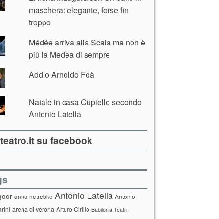
maschera: elegante, forse fin
troppo
Médée arriva alla Scala ma non è
più la Medea di sempre
Addio Arnoldo Foà
Natale in casa Cupiello secondo
Antonio Latella
teatro.it su facebook
gs
Antonio Latella
goor
anna netrebko
Antonio
arini
arena di verona
Arturo Cirillo
Babilonia Teatri