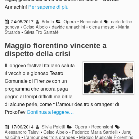
Annachini
Per saperne di più
24/05/2017
Admin
Opera
•
Recensioni
carlo felice
genova
•
Celso Albelo
•
davide annachini
•
elena mosuc
•
Maria
Stuarda
•
Silvia Tro Santafé
Maggio fiorentino vincente a
dispetto della crisi
Il longevo festival italiano saluta
il vecchio e glorioso Teatro
Comunale di Firenze con un
programma che ancora paga
pegno ai tempi difficili ma brilla
di alcune perle, come “ L’amour des trois oranges” di
Prokof’ev
Continua a leggere…
17/06/2014
Silvia Poletti
Opera
•
Recensioni
Alessandro Talevi
•
Celso Albelo
•
Federico Maria Sardelli
•
Juraj
Valcŭha
•
L’amour des trois oranges
•
Maggio Musicale Fiorentino