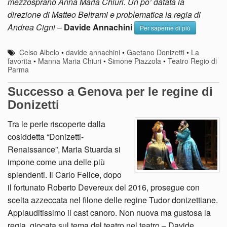
mezzosprano Anna Maria Chiuri. Un po’ datata la
direzione di Matteo Beltrami e problematica la regia di
Andrea Cigni
–
Davide Annachini
Per saperne di più
Celso Albelo
•
davide annachini
•
Gaetano Donizetti
•
La
favorita
•
Manna Maria Chiuri
•
Simone Piazzola
•
Teatro Regio di
Parma
Successo a Genova per le regine di
Donizetti
Tra le perle riscoperte dalla
cosiddetta “Donizetti-
Renaissance”, Maria Stuarda si
impone come una delle più
splendenti. Il Carlo Felice, dopo
il fortunato Roberto Devereux del 2016, prosegue con
scelta azzeccata nel filone delle regine Tudor donizettiane.
Applauditissimo il cast canoro. Non nuova ma gustosa la
regia, giocata sul tema del teatro nel teatro – Davide