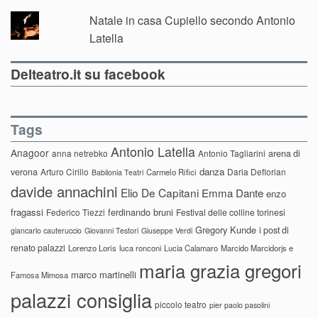
Natale in casa Cupiello secondo Antonio
Latella
Delteatro.it su facebook
Tags
Antonio Latella
Anagoor
anna netrebko
Antonio Tagliarini
arena di
danza
verona
Arturo Cirillo
Daria Deflorian
Carmelo Rifici
Babilonia Teatri
davide annachini
Elio De Capitani
Emma Dante
enzo
fragassi
ferdinando bruni
Federico Tiezzi
Festival delle colline torinesi
Gregory Kunde
i post di
giancarlo cauteruccio
Giovanni Testori
Giuseppe Verdi
renato palazzi
Lorenzo Loris
luca ronconi
Lucia Calamaro
Marcido Marcidorjs e
maria grazia gregori
marco martinelli
Famosa Mimosa
palazzi consiglia
piccolo teatro
pier paolo pasolini