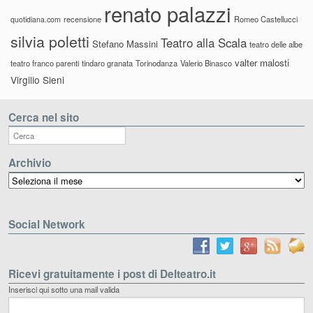
renato palazzi
recensione
Romeo Castellucci
quotidiana.com
silvia poletti
Teatro alla Scala
Stefano Massini
teatro delle albe
valter malosti
teatro franco parenti
tindaro granata
Torinodanza
Valerio Binasco
Virgilio Sieni
Cerca nel sito
Archivio
Archivio
Social Network
Ricevi gratuitamente i post di Delteatro.it
Inserisci qui sotto una mail valida