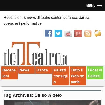
MENU
Home
Recensioni & news di teatro contemporaneo, danza,
opera, arti performative
Recensioni
Anticipazioni
News
Palazzi consiglia
Recens
News
Danza
Palazzi
Tutto il
I Post di
Video
ioni
consigli
Web ne
Palazzi
Chi siamo
a
parla
Contatti
Tag Archives:
Celso Albelo
dT in English