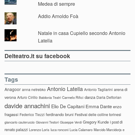
Medea di sempre
Addio Arnoldo Foà
Natale in casa Cupiello secondo Antonio
Latella
Delteatro.it su facebook
Tags
Antonio Latella
Anagoor
anna netrebko
Antonio Tagliarini
arena di
danza
verona
Arturo Cirillo
Daria Deflorian
Carmelo Rifici
Babilonia Teatri
davide annachini
Elio De Capitani
Emma Dante
enzo
fragassi
ferdinando bruni
Federico Tiezzi
Festival delle colline torinesi
Gregory Kunde
i post di
giancarlo cauteruccio
Giovanni Testori
Giuseppe Verdi
renato palazzi
Lorenzo Loris
luca ronconi
Lucia Calamaro
Marcido Marcidorjs e