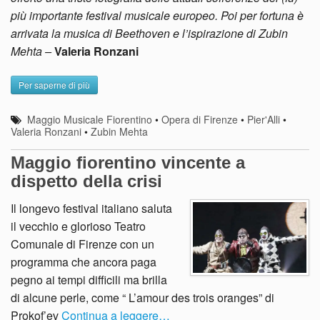
più importante festival musicale europeo. Poi per fortuna è
arrivata la musica di Beethoven e l’ispirazione di Zubin
Mehta –
Valeria Ronzani
Per saperne di più
Maggio Musicale Fiorentino
•
Opera di Firenze
•
Pier'Alli
•
Valeria Ronzani
•
Zubin Mehta
Maggio fiorentino vincente a
dispetto della crisi
Il longevo festival italiano saluta
il vecchio e glorioso Teatro
Comunale di Firenze con un
programma che ancora paga
pegno ai tempi difficili ma brilla
di alcune perle, come “ L’amour des trois oranges” di
Prokof’ev
Continua a leggere…