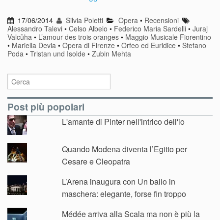
17/06/2014
Silvia Poletti
Opera
•
Recensioni
Alessandro Talevi
•
Celso Albelo
•
Federico Maria Sardelli
•
Juraj
Valcŭha
•
L’amour des trois oranges
•
Maggio Musicale Fiorentino
•
Mariella Devia
•
Opera di Firenze
•
Orfeo ed Euridice
•
Stefano
Poda
•
Tristan und Isolde
•
Zubin Mehta
Post più popolari
L'amante di Pinter nell'intrico dell'io
Quando Modena diventa l’Egitto per
Cesare e Cleopatra
L’Arena inaugura con Un ballo in
maschera: elegante, forse fin troppo
Médée arriva alla Scala ma non è più la