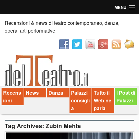
MENU
Home
Recensioni & news di teatro contemporaneo, danza,
opera, arti performative
Recensioni
Anticipazioni
News
Palazzi consiglia
Recens
News
Danza
Palazzi
Tutto il
I Post di
Video
ioni
consigli
Web ne
Palazzi
Chi siamo
a
parla
Contatti
Tag Archives:
Zubin Mehta
dT in English