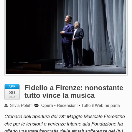
Fidelio a Firenze: nonostante
APR
30
tutto vince la musica
2015
Silvia Poletti
Opera
•
Recensioni
•
Tutto il Web ne parla
Cronaca dell’apertura del 78° Maggio Musicale Fiorentino
che per le tensioni e vertenze interne alla Fondazione ha
offerto una triste fotografia delle attuali sofferenze del (fu)