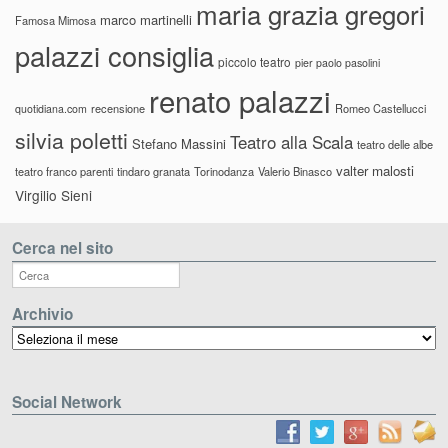
maria grazia gregori
marco martinelli
Famosa Mimosa
palazzi consiglia
piccolo teatro
pier paolo pasolini
renato palazzi
recensione
Romeo Castellucci
quotidiana.com
silvia poletti
Teatro alla Scala
Stefano Massini
teatro delle albe
valter malosti
teatro franco parenti
tindaro granata
Torinodanza
Valerio Binasco
Virgilio Sieni
Cerca nel sito
Archivio
Archivio
Social Network