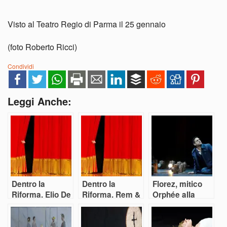
Visto al Teatro Regio di Parma il 25 gennaio
(foto Roberto Ricci)
Condividi
Leggi Anche:
Dentro la
Dentro la
Florez, mitico
Riforma. Elio De
Riforma. Rem &
Orphée alla
Capitani: “Un
Cap: “Fare
Scala
peccato
teatro in un
capitale non
guscio di