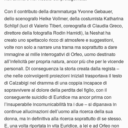
Con il contributo della drammaturga Yvonne Gebauer,
dello scenografo Heike Vollmer, della costumista Katharina
Schlipf (luci di Valerio Tiberi, coreografia di Claudia Greco,
direttore della fotografia Rodin Hamidi), la Neshat ha
creato uno spettacolo ricco di atmosfere e suggestioni,
volte non solo a narrare una trama ma soprattutto a dare
immagine ai mille interrogativi di Orfeo, uomo destinato
all’infelicità per propria natura, ancor più che per le vicende
personali. Di conseguenza la storia creata dalla regista –
che nelle coinvolgenti proiezioni iniziali trasportava il testo
di Calzabigi nel dramma di una coppia incapace di
sopravvivere al dolore della perdita del figlio, con il
conseguente suicidio di Euridice ma ancor prima con
l’insuperabile incomunicabilità tra i due – si dipanava in
continue allucinazioni dell’uomo alla ricerca della sua
donna, ma in definitiva alla ricerca soprattutto di se stesso.
E, una volta riportata in vita Euridice, a lei e ad Orfeo non