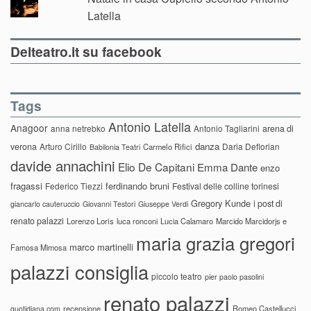
Latella
Delteatro.it su facebook
Tags
Antonio Latella
Anagoor
anna netrebko
Antonio Tagliarini
arena di
danza
verona
Arturo Cirillo
Daria Deflorian
Carmelo Rifici
Babilonia Teatri
davide annachini
Elio De Capitani
Emma Dante
enzo
fragassi
ferdinando bruni
Federico Tiezzi
Festival delle colline torinesi
Gregory Kunde
i post di
giancarlo cauteruccio
Giovanni Testori
Giuseppe Verdi
renato palazzi
Lorenzo Loris
luca ronconi
Lucia Calamaro
Marcido Marcidorjs e
maria grazia gregori
marco martinelli
Famosa Mimosa
palazzi consiglia
piccolo teatro
pier paolo pasolini
renato palazzi
recensione
Romeo Castellucci
quotidiana.com