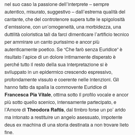
nel suo caso la passione dell’interprete – sempre
autentico, misurato, suggestivo – dall’estrema qualità del
cantante, che del controtenore supera tutte le spigolosità
d’emissione, con un’omogeneità, una morbidezza, una
duttilità coloristica tali da farci dimenticare l’artificio tecnico
per ammirare un canto purissimo e ancor più
autenticamente poetico. Se “Che farò senza Euridice” è
risultato l’apice di un dolore intimamente disperato è
perché tutto il resto della sua interpretazione si è
sviluppato in un epidermico crescendo espressivo,
profondamente vissuto e coerente nelle intenzioni. Gli
hanno fatto da spalla la commovente Euridice di
Francesca Pia Vitale
, ottima sotto il profilo vocale e ancor
più sotto quello scenico, intensamente partecipato, e
l’Amore di
Theodora Raftis
, dal timbro forse un po’ arido
ma intonato a restituire un angelo asessuato, impotente
deus ex machina di una storia destinata a non trovare lieto
fine.