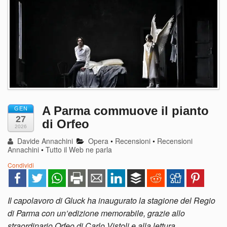
A Parma commuove il pianto
GEN
27
di Orfeo
2026
Davide Annachini
Opera
•
Recensioni
•
Recensioni
Annachini
•
Tutto il Web ne parla
Condividi
Il capolavoro di Gluck ha inaugurato la stagione del Regio
di Parma con un’edizione memorabile, grazie allo
straordinario Orfeo di Carlo Vistoli e alla lettura