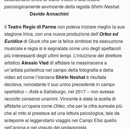
psicologicamente avvincente della regista Shirin Neshat
.
Davide Annachini
Il
Teatro Regio di Parma
non poteva iniziare meglio la sua
stagione lirica, con una nuova produzione dell’
Orfeo ed
Euridice
di Gluck che per la felice simbiosi tra esecuzione
musicale e regia si è segnalata come uno degli spettacoli
più interessanti degli ultimi tempi. L’intuizione del direttore
artistico
Alessio Vlad
di affidare la messinscena a
un’artista poliedrica nel campo della fotografia e della
video art come l’iraniana
Shirin Neshat
è risultata
decisiva, nonostante il suo unico precedente in campo
operistico –
Aida
a Salisburgo, nel 2017 – non avesse
raccolto consensi unanimi. Vincente è stata la scelta di
affidarle un’opera come
Orfeo
, che per la cifra surreale più
che al mito si prestava ad una lettura psicologica, tale da
anteporre al leggendario viaggio nei Campi Elisi quello
nell’anima e nel vissuto del protagonista.