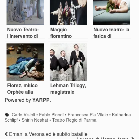
puntare
tartaruga”
sull’arte”
Nuovo Teatro:
Maggio
Nuovo teatro: la
l’intervento di
fiorentino
fatica di
Anagoor
vincente a
diventare adulti
dispetto della
crisi
Florez, mitico
Lehman Trilogy,
Orphée alla
magistrale
Scala
storia di un
Powered by
YARPP
.
crollo
Carlo Vistoli
•
Fabio Biondi
•
Francesca Pia Vitale
•
Katharina
Schlipf
•
Shirin Neshat
•
Teatro Regio di Parma
Ernani a Verona ed è subito bataille