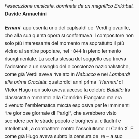
l’esecuzione musicale, dominata da un magnifico Enkhbat.
Davide Annachini
Ernani
rappresenta uno dei capisaldi del Verdi giovanile,
che alla sua quinta opera si confermava il compositore non
solo più interessante del momento ma soprattutto il più
vicino al sentire popolare, nel 1844 in pieno fermento
risorgimentale. La scelta stessa del soggetto esprimeva
l’adesione a un risveglio delle coscienze nazionalistiche,
come già Verdi aveva rivelato in
Nabucco
e nei
Lombardi
alla prima Crociata
: quattordici anni prima l’
Hernani
di
Victor Hugo non solo aveva acceso la celebre
Bataille
tra
classicisti e romantici alla Comédie-Française ma era
divenuto l’emblematica miccia esplosiva per le imminenti
“tre gloriose giornate di Parigi”, che avrebbero visto
scendere per le strade popolo e borghesia, cittadini e
intellettuali, a combattere contro l’assolutismo di Carlo X. E
come già Hugo aveva subito la censura del re – a suo