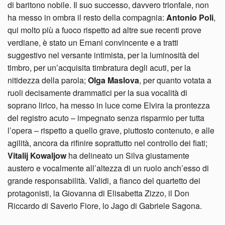
di baritono nobile. Il suo successo, davvero trionfale, non
ha messo in ombra il resto della compagnia:
Antonio Poli
,
qui molto più a fuoco rispetto ad altre sue recenti prove
verdiane, è stato un Ernani convincente e a tratti
suggestivo nel versante intimista, per la luminosità del
timbro, per un’acquisita timbratura degli acuti, per la
nitidezza della parola;
Olga Maslova
, per quanto votata a
ruoli decisamente drammatici per la sua vocalità di
soprano lirico, ha messo in luce come Elvira la prontezza
del registro acuto – impegnato senza risparmio per tutta
l’opera – rispetto a quello grave, piuttosto contenuto, e alle
agilità, ancora da rifinire soprattutto nel controllo dei fiati;
Vitalij Kowaljow
ha delineato un Silva giustamente
austero e vocalmente all’altezza di un ruolo anch’esso di
grande responsabilità. Validi, a fianco del quartetto dei
protagonisti, la Giovanna di Elisabetta Zizzo, il Don
Riccardo di Saverio Fiore, lo Jago di Gabriele Sagona.