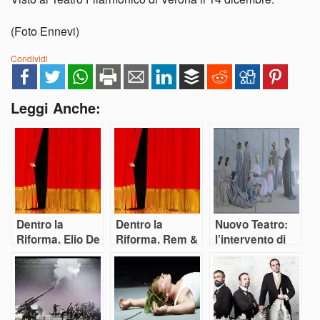
(Foto Ennevi)
Condividi
Leggi Anche:
Dentro la
Dentro la
Nuovo Teatro:
Riforma. Elio De
Riforma. Rem &
l’intervento di
Capitani: “Un
Cap: “Fare
Anagoor
peccato
teatro in un
capitale non
guscio di
puntare
tartaruga”
sull’arte”