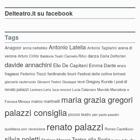
Delteatro.it su facebook
Tags
Antonio Latella
Anagoor
anna netrebko
Antonio Tagliarini
arena di
danza
verona
Arturo Cirillo
Daria Deflorian
Carmelo Rifici
Babilonia Teatri
davide annachini
Elio De Capitani
Emma Dante
enzo
fragassi
ferdinando bruni
Federico Tiezzi
Festival delle colline torinesi
Gregory Kunde
i post di
giancarlo cauteruccio
Giovanni Testori
Giuseppe Verdi
renato palazzi
Lorenzo Loris
luca ronconi
Lucia Calamaro
Marcido Marcidorjs e
maria grazia gregori
marco martinelli
Famosa Mimosa
palazzi consiglia
piccolo teatro
pier paolo pasolini
renato palazzi
recensione
Romeo Castellucci
quotidiana.com
silvia poletti
Teatro alla Scala
Stefano Massini