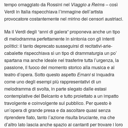
tempo omaggiato da Rossini nel
Viaggio a Reims
– così
Verdi in Italia rispecchiava l’immagine dell’artista
provocatore costantemente nel mirino dei censori austriaci.
Ma il Verdi degli “anni di galera” proponeva anche un tipo
di melodramma perfettamente in sintonia con gli intenti
politici: il tanto deprecato susseguirsi di recitativi-arie-
cabalette rispecchiava sì un tipo di drammaturgia un po’
spartana ma anche ideale nel trasferire tutta l’urgenza, la
passione, il fuoco del momento storico alla musica e al
teatro d’opera. Sotto questo aspetto
Ernani
si inquadra
come uno degli esempi più rappresentativi di un
melodramma di svolta, in parte slegato dalle estasi
contemplative del Belcanto e tutto proiettato a un impatto
travolgente e coinvolgente sul pubblico. Per questo è
un’opera di grande presa e da ascoltare quasi senza
riprendere fiato, tanto l’azione risulta bruciante, ma che
d’altro lato lascia anche spazio ai cantanti per trovare i loro