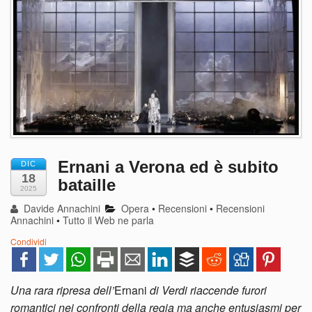
Ernani a Verona ed è subito
DIC
18
bataille
2025
Davide Annachini
Opera
•
Recensioni
•
Recensioni
Annachini
•
Tutto il Web ne parla
Condividi
Una rara ripresa dell’
Ernani
di Verdi riaccende furori
romantici nei confronti della regia ma anche entusiasmi per