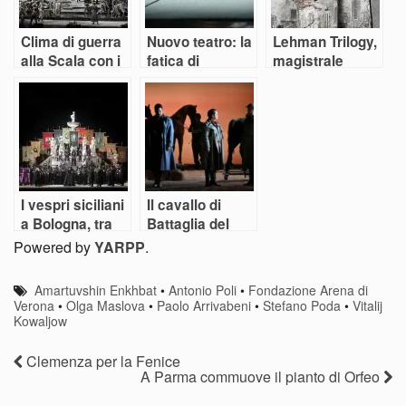
Clima di guerra
Nuovo teatro: la
Lehman Trilogy,
alla Scala con i
fatica di
magistrale
Vespri siciliani
diventare adulti
storia di un
crollo
I vespri siciliani
Il cavallo di
a Bologna, tra
Battaglia del
mafia e
Festival Verdi di
Powered by
YARPP
.
belcanto
Parma
Amartuvshin Enkhbat
•
Antonio Poli
•
Fondazione Arena di
Verona
•
Olga Maslova
•
Paolo Arrivabeni
•
Stefano Poda
•
Vitalij
Kowaljow
Clemenza per la Fenice
A Parma commuove il pianto di Orfeo