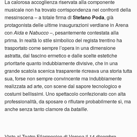
La calorosa accoglienza riservata alla componente
musicale non ha trovato corrispondenza nei confronti della
messinscena – a totale firma di
Stefano Poda
, già
protagonista delle ultime inaugurazioni verdiane in Arena
con
Aida
e
Nabucco
–, pesantemente contestata alla
prima. In realtà lo stile simbolico del regista trentino ha
trasportato come sempre l’opera in una dimensione
astratta, dal fascino ermetico e dalle scelte estetiche
prioritarie quanto indubbiamente divisive, che in una
grande scatola scenica trasparente ricreava una storia tutta
sua, forse non sempre convincente ma indubbiamente
realizzata ad arte, con scene dal sapore tecnologico e
costumi bellissimi. Uno spettacolo confezionato con alta
professionalità, da sposare o rifiutare probabilmente sì, ma
anche senza tanto clamore da
bataille
.
Visto al Teatro Filarmonico di Verona il 14 dicembre.