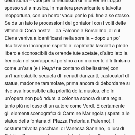
della storia – vuoi per la necessità di intervenire troppo
spesso sulla musica, in maniera prevaricante e talvolta
inopportuna, con un horror vacui per lo più fine a se stesso.
Se da un lato le processioni dei gonfaloni con i volti delle
vittime di Cosa nostra – da Falcone a Borsellino, di cui
Elena veniva a identificarsi nella sorella – dopo un po’
risultavano incongrue rispetto ai capimafia lasciati a piede
libero e riconoscibili da orrende tute acetate, d’altro lato la
frenesia nel sovrapporsi persino a un momento d’intimismo
come un’aria (e i
Vespri
ne contano di bellissime) con
un’inarrestabile sequela di menadi danzanti, traslocatori di
statue, madonne tarantolate, prima ancora di debordante si
rivelava insensibile alla priorità della musica, che in
un’opera non può ridursi a colonna sonora di una regia,
tanto più nel caso di un autore come Verdi. E certamente
gli elementi scenografici di Carmine Maringola (ispirati alle
statue della fontana di Piazza Pretoria a Palermo), i
costumi talvolta pacchiani di Vanessa Sannino, le luci di