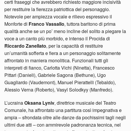
certi fraseggi che avrebbero richiesto maggiore incisività
per restituire la fierezza patriottica del personaggio.
Notevole per ampiezza vocale e rilievo espressivo il
Monforte di
Franco Vassallo
, tuttora baritono di prima
qualità anche se un po’ meno incline del solito a piegare la
voce a un canto più morbido, e intenso il Procida di
Riccardo Zanellato
, per la capacità di restituire
un’umanità sofferta e fiera a un personaggio solitamente
affrontato in maniera monolitica. Funzionali tutti gli
interpreti di fianco, Carlotta Vichi (Ninetta), Francesco
Pittari (Danieli), Gabriele Sagona (Bethune), Ugo
Guagliardo (Vaudemont), Manuel Pierattelli (Tebaldo),
Alessio Verna (Roberto), Vasyl Solodkyy (Manfredo).
L’ucraina
Oksana Lyniv
, direttrice musicale del Teatro
Comunale, ha affrontato una partitura così impegnativa e
ampia – sfrondata oltre alle danze da pochissimi tagli negli
ultimi due atti – con ammirevole padronanza tecnica, nel