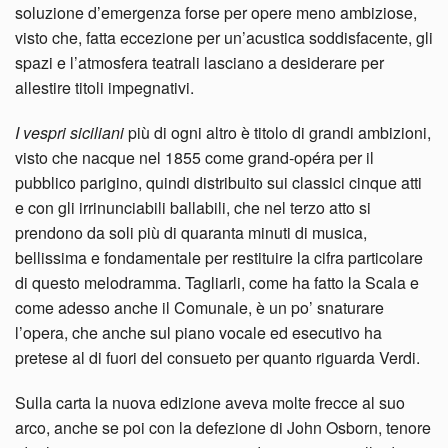
soluzione d’emergenza forse per opere meno ambiziose,
visto che, fatta eccezione per un’acustica soddisfacente, gli
spazi e l’atmosfera teatrali lasciano a desiderare per
allestire titoli impegnativi.
I vespri siciliani
più di ogni altro è titolo di grandi ambizioni,
visto che nacque nel 1855 come grand-opéra per il
pubblico parigino, quindi distribuito sui classici cinque atti
e con gli irrinunciabili ballabili, che nel terzo atto si
prendono da soli più di quaranta minuti di musica,
bellissima e fondamentale per restituire la cifra particolare
di questo melodramma. Tagliarli, come ha fatto la Scala e
come adesso anche il Comunale, è un po’ snaturare
l’opera, che anche sul piano vocale ed esecutivo ha
pretese al di fuori del consueto per quanto riguarda Verdi.
Sulla carta la nuova edizione aveva molte frecce al suo
arco, anche se poi con la defezione di John Osborn, tenore