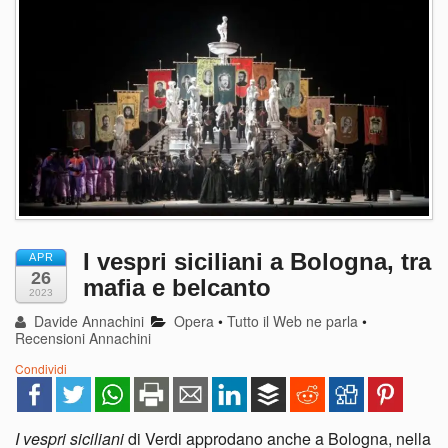
I vespri siciliani a Bologna, tra
APR
26
mafia e belcanto
2023
Davide Annachini
Opera
•
Tutto il Web ne parla
•
Recensioni Annachini
Condividi
I vespri siciliani
di Verdi approdano anche a Bologna, nella