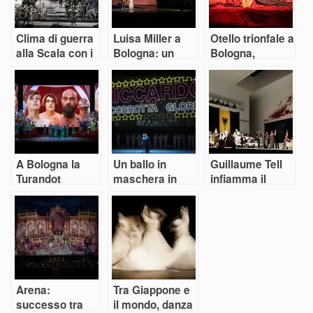
Clima di guerra
Luisa Miller a
Otello trionfale a
alla Scala con i
Bologna: un
Bologna,
Vespri siciliani
trionfo non
complici le voci
annunciato
e la regia di
Lavia
A Bologna la
Un ballo in
Guillaume Tell
Turandot
maschera in
infiamma il
virtuale non
chiave
Teatro
convince ma i
elettorale: a
Comunale di
cantanti sì
Bologna vince
Bologna
la musica
Arena:
Tra Giappone e
successo tra
il mondo, danza