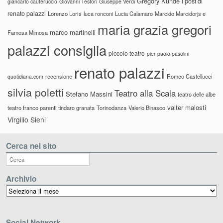
Gregory Kunde
i post di
giancarlo cauteruccio
Giovanni Testori
Giuseppe Verdi
renato palazzi
Lorenzo Loris
luca ronconi
Lucia Calamaro
Marcido Marcidorjs e
maria grazia gregori
marco martinelli
Famosa Mimosa
palazzi consiglia
piccolo teatro
pier paolo pasolini
renato palazzi
recensione
Romeo Castellucci
quotidiana.com
silvia poletti
Teatro alla Scala
Stefano Massini
teatro delle albe
valter malosti
teatro franco parenti
tindaro granata
Torinodanza
Valerio Binasco
Virgilio Sieni
Cerca nel sito
Archivio
Archivio
Social Network