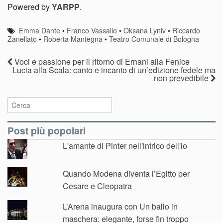
sfarzo e
d’autore a
Powered by
YARPP
.
minimalismo
Ferrara
pensando a
Emma Dante
•
Franco Vassallo
•
Oksana Lyniv
•
Riccardo
Zeffirelli
Zanellato
•
Roberta Mantegna
•
Teatro Comunale di Bologna
Voci e passione per il ritorno di Ernani alla Fenice
Lucia alla Scala: canto e incanto di un’edizione fedele ma
non prevedibile
Post più popolari
L'amante di Pinter nell'intrico dell'io
Quando Modena diventa l’Egitto per
Cesare e Cleopatra
L’Arena inaugura con Un ballo in
maschera: elegante, forse fin troppo