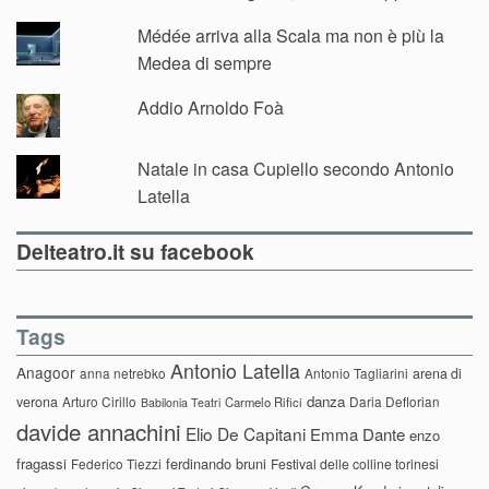
Médée arriva alla Scala ma non è più la
Medea di sempre
Addio Arnoldo Foà
Natale in casa Cupiello secondo Antonio
Latella
Delteatro.it su facebook
Tags
Antonio Latella
Anagoor
anna netrebko
Antonio Tagliarini
arena di
danza
verona
Arturo Cirillo
Daria Deflorian
Carmelo Rifici
Babilonia Teatri
davide annachini
Elio De Capitani
Emma Dante
enzo
fragassi
ferdinando bruni
Federico Tiezzi
Festival delle colline torinesi