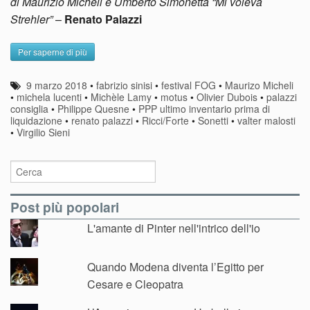
di Maurizio Micheli e Umberto Simonetta “Mi voleva
Strehler”
–
Renato Palazzi
Per saperne di più
9 marzo 2018
•
fabrizio sinisi
•
festival FOG
•
Maurizo Micheli
•
michela lucenti
•
Michèle Lamy
•
motus
•
Olivier Dubois
•
palazzi
consiglia
•
Philippe Quesne
•
PPP ultimo inventario prima di
liquidazione
•
renato palazzi
•
Ricci/Forte
•
Sonetti
•
valter malosti
•
Virgilio Sieni
Post più popolari
L'amante di Pinter nell'intrico dell'io
Quando Modena diventa l’Egitto per
Cesare e Cleopatra