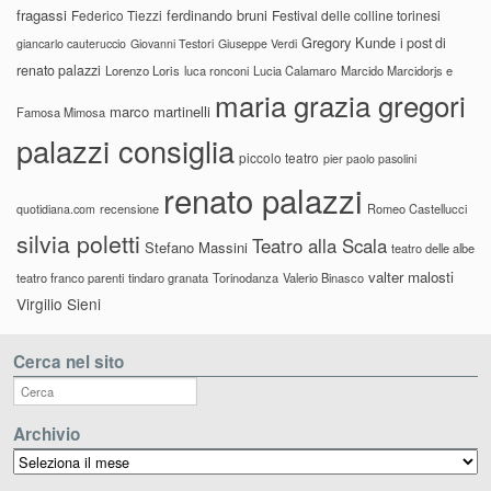
fragassi
ferdinando bruni
Federico Tiezzi
Festival delle colline torinesi
Gregory Kunde
i post di
giancarlo cauteruccio
Giovanni Testori
Giuseppe Verdi
renato palazzi
Lorenzo Loris
luca ronconi
Lucia Calamaro
Marcido Marcidorjs e
maria grazia gregori
marco martinelli
Famosa Mimosa
palazzi consiglia
piccolo teatro
pier paolo pasolini
renato palazzi
recensione
Romeo Castellucci
quotidiana.com
silvia poletti
Teatro alla Scala
Stefano Massini
teatro delle albe
valter malosti
teatro franco parenti
tindaro granata
Torinodanza
Valerio Binasco
Virgilio Sieni
Cerca nel sito
Archivio
Archivio