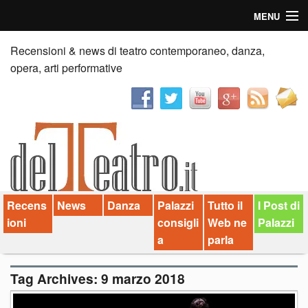
MENU
Home
Recensioni & news di teatro contemporaneo, danza,
opera, arti performative
Recensioni
Anticipazioni
News
Palazzi consiglia
Recens
News
Danza
Palazzi
Tutto il
I Post di
Video
ioni
consigli
Web ne
Palazzi
Chi siamo
a
parla
Contatti
Tag Archives:
9 marzo 2018
dT in English