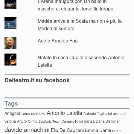
L’Arena inaugura con Un ballo in
maschera: elegante, forse fin troppo
Médée arriva alla Scala ma non è più la
Medea di sempre
Addio Arnoldo Foà
Natale in casa Cupiello secondo Antonio
Latella
Delteatro.it su facebook
Tags
Antonio Latella
Anagoor
anna netrebko
Antonio Tagliarini
arena di
danza
verona
Arturo Cirillo
Daria Deflorian
Carmelo Rifici
Babilonia Teatri
davide annachini
Elio De Capitani
Emma Dante
enzo