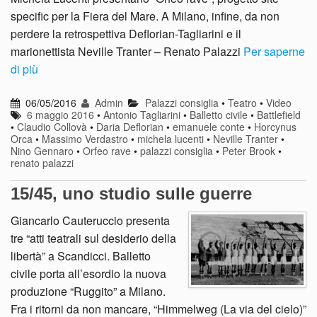
specific per la Fiera del Mare. A Milano, infine, da non
perdere la retrospettiva Deflorian-Tagliarini e il
marionettista Neville Tranter – Renato Palazzi
Per saperne
di più
06/05/2016
Admin
Palazzi consiglia
•
Teatro
•
Video
6 maggio 2016
•
Antonio Tagliarini
•
Balletto civile
•
Battlefield
•
Claudio Collovà
•
Daria Deflorian
•
emanuele conte
•
Horcynus
Orca
•
Massimo Verdastro
•
michela lucenti
•
Neville Tranter
•
Nino Gennaro
•
Orfeo rave
•
palazzi consiglia
•
Peter Brook
•
renato palazzi
15/45, uno studio sulle guerre
Giancarlo Cauteruccio presenta
tre “atti teatrali sul desiderio della
libertà” a Scandicci. Balletto
civile porta all’esordio la nuova
produzione “Ruggito” a Milano.
Fra i ritorni da non mancare, “Himmelweg (La via del cielo)”