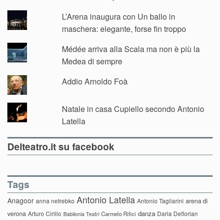
L’Arena inaugura con Un ballo in
maschera: elegante, forse fin troppo
Médée arriva alla Scala ma non è più la
Medea di sempre
Addio Arnoldo Foà
Natale in casa Cupiello secondo Antonio
Latella
Delteatro.it su facebook
Tags
Antonio Latella
Anagoor
anna netrebko
Antonio Tagliarini
arena di
danza
verona
Arturo Cirillo
Daria Deflorian
Carmelo Rifici
Babilonia Teatri