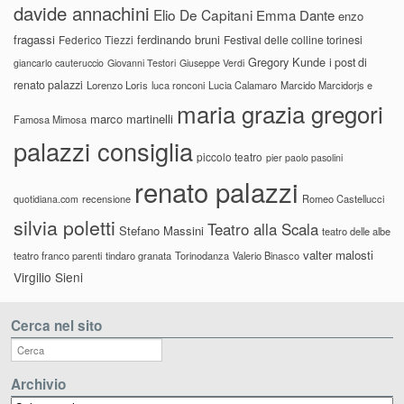
davide annachini
Elio De Capitani
Emma Dante
enzo
fragassi
ferdinando bruni
Federico Tiezzi
Festival delle colline torinesi
Gregory Kunde
i post di
giancarlo cauteruccio
Giovanni Testori
Giuseppe Verdi
renato palazzi
Lorenzo Loris
luca ronconi
Lucia Calamaro
Marcido Marcidorjs e
maria grazia gregori
marco martinelli
Famosa Mimosa
palazzi consiglia
piccolo teatro
pier paolo pasolini
renato palazzi
recensione
Romeo Castellucci
quotidiana.com
silvia poletti
Teatro alla Scala
Stefano Massini
teatro delle albe
valter malosti
teatro franco parenti
tindaro granata
Torinodanza
Valerio Binasco
Virgilio Sieni
Cerca nel sito
Archivio
Archivio