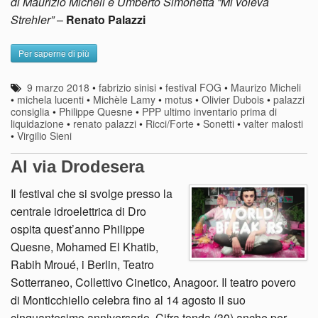
di Maurizio Micheli e Umberto Simonetta “Mi voleva
Strehler”
–
Renato Palazzi
Per saperne di più
9 marzo 2018
•
fabrizio sinisi
•
festival FOG
•
Maurizo Micheli
•
michela lucenti
•
Michèle Lamy
•
motus
•
Olivier Dubois
•
palazzi
consiglia
•
Philippe Quesne
•
PPP ultimo inventario prima di
liquidazione
•
renato palazzi
•
Ricci/Forte
•
Sonetti
•
valter malosti
•
Virgilio Sieni
Al via Drodesera
Il festival che si svolge presso la
centrale idroelettrica di Dro
ospita quest’anno Philippe
Quesne, Mohamed El Khatib,
Rabih Mroué, i Berlin, Teatro
Sotterraneo, Collettivo Cinetico, Anagoor. Il teatro povero
di Monticchiello celebra fino al 14 agosto il suo
cinquantesimo anniversario. Cifra tonda (30) anche per