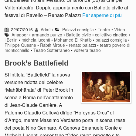
Volterrateatro. Doppio appuntamento con Balletto civile al
festival di Ravello – Renato Palazzi
Per saperne di più
22/07/2016
Admin
Palazzi consiglia
•
Teatro
•
Video
Anagoor
•
armando punzo
•
Balletto civile
•
collettivo cinetico
•
i Berlin
•
michela lucenti
•
Mohamed El Khatib
•
palazzi consiglia
•
Philippe Quesne
•
Rabih Mroué
•
renato palazzi
•
teatro povero di
monticchiello
•
Teatro Sotterraneo
•
volterra teatro
Brook’s Battlefield
Si intitola “Battlefield” la nuova
versione ridotta del celebre
“Mahābhārata” di Peter Brook in
scena a Roma nell’adattamento
di Jean-Claude Carrière. A
Palermo Claudio Collovà dirige “Horcynus Orca” di
d’Arrigo, mentre Massimo Verdastro porta in scena i testi
del poeta Nino Gennaro. A Genova Emanuele Conte e
Michela Lucenti presentano “Orfeo rave”, progetto site