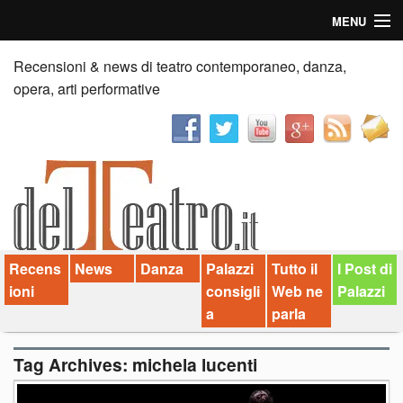
MENU
Home
Recensioni & news di teatro contemporaneo, danza,
opera, arti performative
Recensioni
Anticipazioni
News
Palazzi consiglia
Recens
News
Danza
Palazzi
Tutto il
I Post di
Video
ioni
consigli
Web ne
Palazzi
Chi siamo
a
parla
Contatti
Tag Archives:
michela lucenti
dT in English