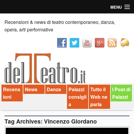
MENU
Home
Recensioni & news di teatro contemporaneo, danza,
opera, arti performative
Recensioni
Anticipazioni
News
Palazzi consiglia
Recens
News
Danza
Palazzi
Tutto il
I Post di
Video
ioni
consigli
Web ne
Palazzi
Chi siamo
a
parla
Contatti
Tag Archives:
Vincenzo Giordano
dT in English