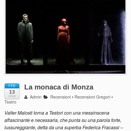
La monaca di Monza
FEB
13
Admin
Recensioni
•
Recensioni Gregori
•
2019
Teatro
Valter Malosti torna a Testori con una messinscena
affascinante e necessaria, che punta su una parola forte,
lussureggiante, detta da una superba Federica Fracassi
–