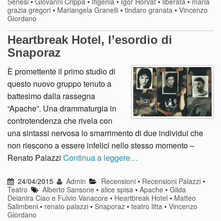
Senesi
•
Giovanni Crippa
•
Ifigenia
•
Igor Horvat
•
liberata
•
maria
grazia gregori
•
Mariangela Granelli
•
tindaro granata
•
Vincenzo
Giordano
Heartbreak Hotel, l’esordio di
Snaporaz
È promettente il primo studio di
questo nuovo gruppo tenuto a
battesimo dalla rassegna
“Apache”. Una drammaturgia in
controtendenza che rivela con
una sintassi nervosa lo smarrimento di due individui che
non riescono a essere infelici nello stesso momento –
Renato Palazzi
Continua a leggere…
24/04/2015
Admin
Recensioni
•
Recensioni Palazzi
•
Teatro
Alberto Sansone
•
alice spisa
•
Apache
•
Gilda
Deianira Ciao e Fulvio Vanacore
•
Heartbreak Hotel
•
Matteo
Salimbeni
•
renato palazzi
•
Snaporaz
•
teatro litta
•
Vincenzo
Giordano