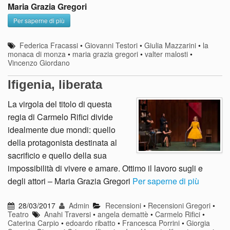
Maria Grazia Gregori
Per saperne di più
Federica Fracassi
•
Giovanni Testori
•
Giulia Mazzarini
•
la
monaca di monza
•
maria grazia gregori
•
valter malosti
•
Vincenzo Giordano
Ifigenia, liberata
La virgola del titolo di questa
regia di Carmelo Rifici divide
idealmente due mondi: quello
della protagonista destinata al
sacrificio e quello della sua
impossibilità di vivere e amare. Ottimo il lavoro sugli e
degli attori – Maria Grazia Gregori
Per saperne di più
28/03/2017
Admin
Recensioni
•
Recensioni Gregori
•
Teatro
Anahi Traversi
•
angela demattè
•
Carmelo Rifici
•
Caterina Carpio
•
edoardo ribatto
•
Francesca Porrini
•
Giorgia