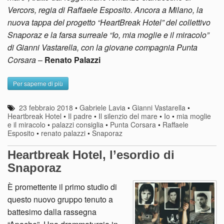
Vercors, regia di Raffaele Esposito. Ancora a Milano, la
nuova tappa del progetto “HeartBreak Hotel” del collettivo
Snaporaz e la farsa surreale “Io, mia moglie e il miracolo”
di Gianni Vastarella, con la giovane compagnia Punta
Corsara
–
Renato Palazzi
Per saperne di più
23 febbraio 2018
•
Gabriele Lavia
•
Gianni Vastarella
•
Heartbreak Hotel
•
Il padre
•
Il silenzio del mare
•
Io
•
mia moglie
e il miracolo
•
palazzi consiglia
•
Punta Corsara
•
Raffaele
Esposito
•
renato palazzi
•
Snaporaz
Heartbreak Hotel, l’esordio di
Snaporaz
È promettente il primo studio di
questo nuovo gruppo tenuto a
battesimo dalla rassegna