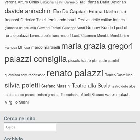
danza
verona
Arturo Cirillo
Daria Deflorian
Carmelo Rifici
Babilonia Teatri
davide annachini
Elio De Capitani
Emma Dante
enzo
fragassi
ferdinando bruni
Federico Tiezzi
Festival delle colline torinesi
Gregory Kunde
i post di
giancarlo cauteruccio
Giovanni Testori
Giuseppe Verdi
renato palazzi
Lorenzo Loris
luca ronconi
Lucia Calamaro
Marcido Marcidorjs e
maria grazia gregori
marco martinelli
Famosa Mimosa
palazzi consiglia
piccolo teatro
pier paolo pasolini
renato palazzi
recensione
Romeo Castellucci
quotidiana.com
silvia poletti
Teatro alla Scala
Stefano Massini
teatro delle albe
valter malosti
teatro franco parenti
tindaro granata
Torinodanza
Valerio Binasco
Virgilio Sieni
Cerca nel sito
Archivio