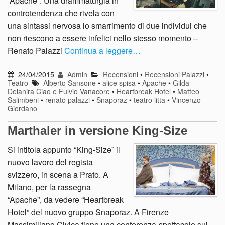
“Apache”. Una drammaturgia in
controtendenza che rivela con
una sintassi nervosa lo smarrimento di due individui che
non riescono a essere infelici nello stesso momento –
Renato Palazzi
Continua a leggere…
24/04/2015
Admin
Recensioni
•
Recensioni Palazzi
•
Teatro
Alberto Sansone
•
alice spisa
•
Apache
•
Gilda
Deianira Ciao e Fulvio Vanacore
•
Heartbreak Hotel
•
Matteo
Salimbeni
•
renato palazzi
•
Snaporaz
•
teatro litta
•
Vincenzo
Giordano
Marthaler in versione King-Size
Si intitola appunto “King-Size” il
nuovo lavoro del regista
svizzero, in scena a Prato. A
Milano, per la rassegna
“Apache”, da vedere “Heartbreak
Hotel” del nuovo gruppo Snaporaz. A Firenze
Massimiliano Civica tiene una conferenza-spettacolo sul