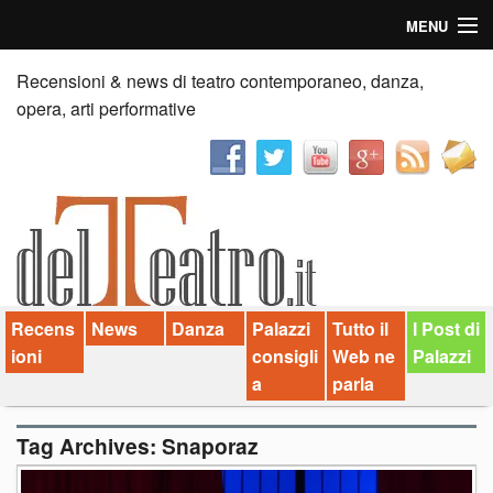
MENU
Home
Recensioni & news di teatro contemporaneo, danza,
opera, arti performative
Recensioni
Anticipazioni
News
Palazzi consiglia
Recens
News
Danza
Palazzi
Tutto il
I Post di
Video
ioni
consigli
Web ne
Palazzi
Chi siamo
a
parla
Contatti
Tag Archives:
Snaporaz
dT in English