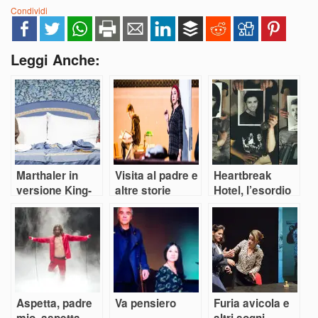
Condividi
Leggi Anche:
Marthaler in
Visita al padre e
Heartbreak
versione King-
altre storie
Hotel, l’esordio
Size
di Snaporaz
Aspetta, padre
Va pensiero
Furia avicola e
mio, aspetta,
altri sogni