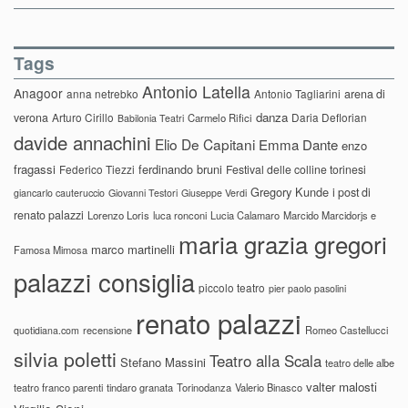
Tags
Antonio Latella
Anagoor
anna netrebko
Antonio Tagliarini
arena di
danza
verona
Arturo Cirillo
Daria Deflorian
Carmelo Rifici
Babilonia Teatri
davide annachini
Elio De Capitani
Emma Dante
enzo
fragassi
ferdinando bruni
Federico Tiezzi
Festival delle colline torinesi
Gregory Kunde
i post di
giancarlo cauteruccio
Giovanni Testori
Giuseppe Verdi
renato palazzi
Lorenzo Loris
luca ronconi
Lucia Calamaro
Marcido Marcidorjs e
maria grazia gregori
marco martinelli
Famosa Mimosa
palazzi consiglia
piccolo teatro
pier paolo pasolini
renato palazzi
recensione
Romeo Castellucci
quotidiana.com
silvia poletti
Teatro alla Scala
Stefano Massini
teatro delle albe
valter malosti
teatro franco parenti
tindaro granata
Torinodanza
Valerio Binasco