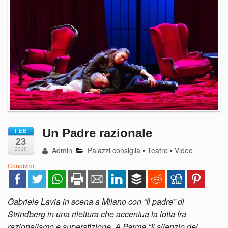
Un Padre razionale
FEB
23
Admin
Palazzi consiglia
•
Teatro
•
Video
2018
Condividi
Gabriele Lavia in scena a Milano con “Il padre” di
Strindberg in una rilettura che accentua la lotta fra
razionalismo e superstizione. A Parma “Il silenzio del