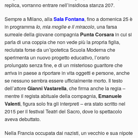
replica, vorranno entrare nell’insidiosa stanza 207.
Sempre a Milano, alla
Sala Fontana
, fino a domenica 25 è
in programma
Io, mia moglie e il miracolo
, una farsa
surreale della giovane compagnia
Punta Corsara
in cui si
parla di una coppia che non vede più la propria figlia,
reclutata forse da un’ipotetica Scuola Moderna che
sperimenta un nuovo progetto educativo, l’orario
prolungato senza fine, e di un misterioso guaritore che
arriva in paese a riportare in vita oggetti e persone, anche
se nessuno sembra essere ufficialmente morto. Il testo
dell’attore
Gianni Vastarella
, che firma anche la regia –
mentre il regista abituale della compagnia,
Emanuele
Valenti
, figura solo fra gli interpreti – era stato scritto nel
2015 per il festival Teatri del Sacro, dove lo spettacolo
aveva debuttato.
Nella Francia occupata dai nazisti, un vecchio e sua nipote