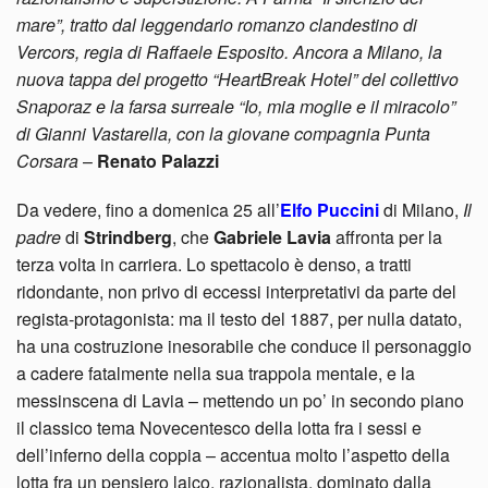
mare”, tratto dal leggendario romanzo clandestino di
Vercors, regia di Raffaele Esposito. Ancora a Milano, la
nuova tappa del progetto “HeartBreak Hotel” del collettivo
Snaporaz e la farsa surreale “Io, mia moglie e il miracolo”
di Gianni Vastarella, con la giovane compagnia Punta
Corsara
–
Renato Palazzi
Da vedere, fino a domenica 25 all’
Elfo Puccini
di Milano,
Il
padre
di
Strindberg
, che
Gabriele Lavia
affronta per la
terza volta in carriera. Lo spettacolo è denso, a tratti
ridondante, non privo di eccessi interpretativi da parte del
regista-protagonista: ma il testo del 1887, per nulla datato,
ha una costruzione inesorabile che conduce il personaggio
a cadere fatalmente nella sua trappola mentale, e la
messinscena di Lavia – mettendo un po’ in secondo piano
il classico tema Novecentesco della lotta fra i sessi e
dell’inferno della coppia – accentua molto l’aspetto della
lotta fra un pensiero laico, razionalista, dominato dalla