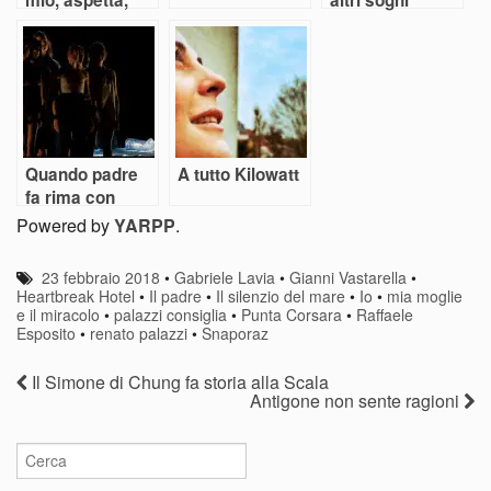
aspetta…
Quando padre
A tutto Kilowatt
fa rima con
patria
Powered by
YARPP
.
23 febbraio 2018
•
Gabriele Lavia
•
Gianni Vastarella
•
Heartbreak Hotel
•
Il padre
•
Il silenzio del mare
•
Io
•
mia moglie
e il miracolo
•
palazzi consiglia
•
Punta Corsara
•
Raffaele
Esposito
•
renato palazzi
•
Snaporaz
Il Simone di Chung fa storia alla Scala
Antigone non sente ragioni