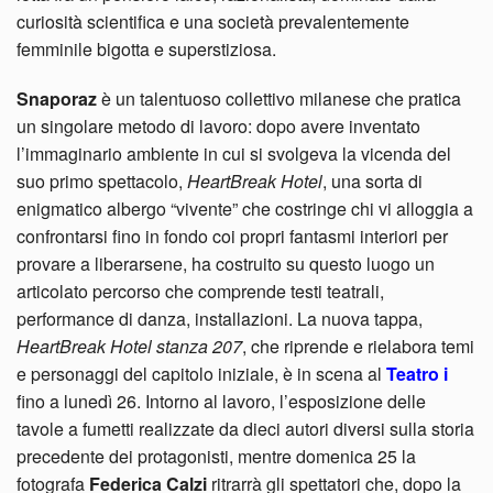
curiosità scientifica e una società prevalentemente
femminile bigotta e superstiziosa.
Snaporaz
è un talentuoso collettivo milanese che pratica
un singolare metodo di lavoro: dopo avere inventato
l’immaginario ambiente in cui si svolgeva la vicenda del
suo primo spettacolo,
HeartBreak Hotel
, una sorta di
enigmatico albergo “vivente” che costringe chi vi alloggia a
confrontarsi fino in fondo coi propri fantasmi interiori per
provare a liberarsene, ha costruito su questo luogo un
articolato percorso che comprende testi teatrali,
performance di danza, installazioni. La nuova tappa,
HeartBreak Hotel stanza 207
, che riprende e rielabora temi
e personaggi del capitolo iniziale, è in scena al
Teatro i
fino a lunedì 26. Intorno al lavoro, l’esposizione delle
tavole a fumetti realizzate da dieci autori diversi sulla storia
precedente dei protagonisti, mentre domenica 25 la
fotografa
Federica Calzi
ritrarrà gli spettatori che, dopo la