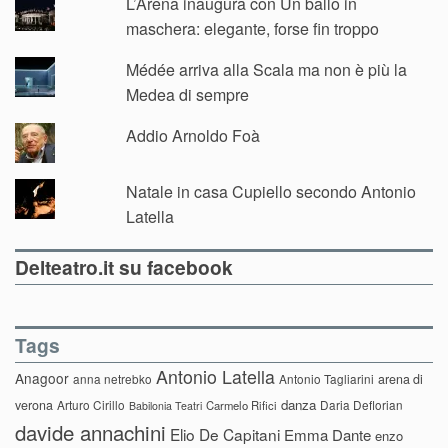
L’Arena inaugura con Un ballo in
maschera: elegante, forse fin troppo
Médée arriva alla Scala ma non è più la
Medea di sempre
Addio Arnoldo Foà
Natale in casa Cupiello secondo Antonio
Latella
Delteatro.it su facebook
Tags
Antonio Latella
Anagoor
anna netrebko
Antonio Tagliarini
arena di
danza
verona
Arturo Cirillo
Daria Deflorian
Carmelo Rifici
Babilonia Teatri
davide annachini
Elio De Capitani
Emma Dante
enzo