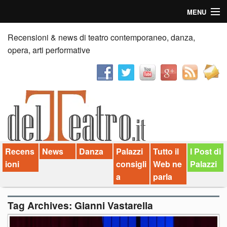
MENU
Home
Recensioni & news di teatro contemporaneo, danza,
opera, arti performative
Recensioni
Anticipazioni
News
Palazzi consiglia
Recens
News
Danza
Palazzi
Tutto il
I Post di
Video
ioni
consigli
Web ne
Palazzi
Chi siamo
a
parla
Contatti
Tag Archives:
Gianni Vastarella
dT in English