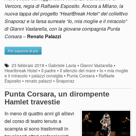
Vercors, regia di Raffaele Esposito. Ancora a Milano, la
nuova tappa del progetto “HeartBreak Hotel” del collettivo
Snaporaz e la farsa surreale “Io, mia moglie e il miracolo”
di Gianni Vastarella, con la giovane compagnia Punta
Corsara
–
Renato Palazzi
Per saperne di più
23 febbraio 2018
•
Gabriele Lavia
•
Gianni Vastarella
•
Heartbreak Hotel
•
Il padre
•
Il silenzio del mare
•
Io
•
mia moglie
e il miracolo
•
palazzi consiglia
•
Punta Corsara
•
Raffaele
Esposito
•
renato palazzi
•
Snaporaz
Punta Corsara, un dirompente
Hamlet travestie
In meno di quattro anni gli allievi
del corso di teatro tenuto a
scampia si sono trasformati in