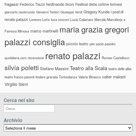
fragassi
ferdinando bruni
Federico Tiezzi
Festival delle colline torinesi
Gregory Kunde
i post di
giancarlo cauteruccio
Giovanni Testori
Giuseppe Verdi
renato palazzi
Lorenzo Loris
luca ronconi
Lucia Calamaro
Marcido Marcidorjs e
maria grazia gregori
marco martinelli
Famosa Mimosa
palazzi consiglia
piccolo teatro
pier paolo pasolini
renato palazzi
recensione
Romeo Castellucci
quotidiana.com
silvia poletti
Teatro alla Scala
Stefano Massini
teatro delle albe
valter malosti
teatro franco parenti
tindaro granata
Torinodanza
Valerio Binasco
Virgilio Sieni
Cerca nel sito
Archivio
Archivio