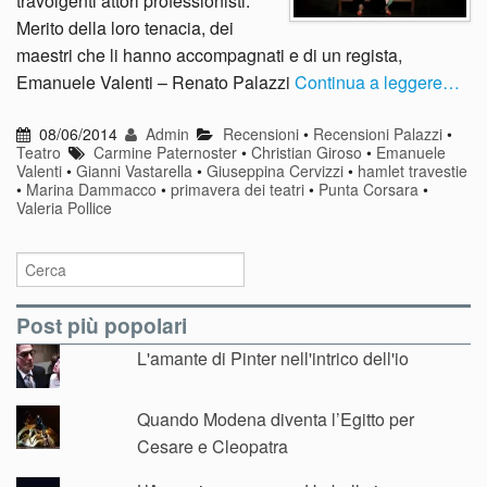
travolgenti attori professionisti.
Merito della loro tenacia, dei
maestri che li hanno accompagnati e di un regista,
Emanuele Valenti – Renato Palazzi
Continua a leggere…
08/06/2014
Admin
Recensioni
•
Recensioni Palazzi
•
Teatro
Carmine Paternoster
•
Christian Giroso
•
Emanuele
Valenti
•
Gianni Vastarella
•
Giuseppina Cervizzi
•
hamlet travestie
•
Marina Dammacco
•
primavera dei teatri
•
Punta Corsara
•
Valeria Pollice
Post più popolari
L'amante di Pinter nell'intrico dell'io
Quando Modena diventa l’Egitto per
Cesare e Cleopatra