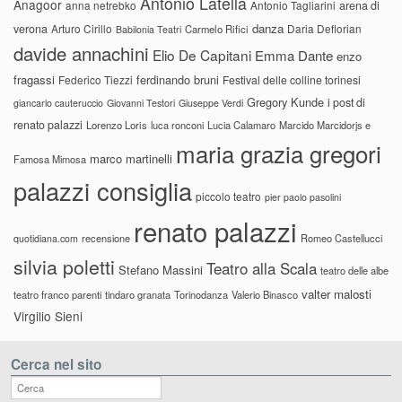
Antonio Latella
Anagoor
anna netrebko
Antonio Tagliarini
arena di
danza
verona
Arturo Cirillo
Daria Deflorian
Carmelo Rifici
Babilonia Teatri
davide annachini
Elio De Capitani
Emma Dante
enzo
fragassi
ferdinando bruni
Federico Tiezzi
Festival delle colline torinesi
Gregory Kunde
i post di
giancarlo cauteruccio
Giovanni Testori
Giuseppe Verdi
renato palazzi
Lorenzo Loris
luca ronconi
Lucia Calamaro
Marcido Marcidorjs e
maria grazia gregori
marco martinelli
Famosa Mimosa
palazzi consiglia
piccolo teatro
pier paolo pasolini
renato palazzi
recensione
Romeo Castellucci
quotidiana.com
silvia poletti
Teatro alla Scala
Stefano Massini
teatro delle albe
valter malosti
teatro franco parenti
tindaro granata
Torinodanza
Valerio Binasco
Virgilio Sieni
Cerca nel sito