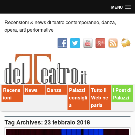
MENU
Home
Recensioni & news di teatro contemporaneo, danza,
opera, arti performative
Recensioni
Anticipazioni
News
Palazzi consiglia
Recens
News
Danza
Palazzi
Tutto il
I Post di
Video
ioni
consigli
Web ne
Palazzi
Chi siamo
a
parla
Contatti
Tag Archives:
23 febbraio 2018
dT in English