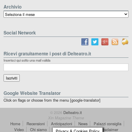
Archivio
Archivio
Social Network
Ricevi gratuitamente i post di Delteatro.it
Inserisci qui sotto una mail valida
Google Website Translator
Click on flags or choose from the menu [google-translator]
© 2026
Delteatro.it
Xin Magazine Theme
Home
Recensioni
Anticipazioni
News
Palazzi consiglia
Video
Chi siamo
Contatti
dT in English
Disclaimer
Privacy & Cookies Policy