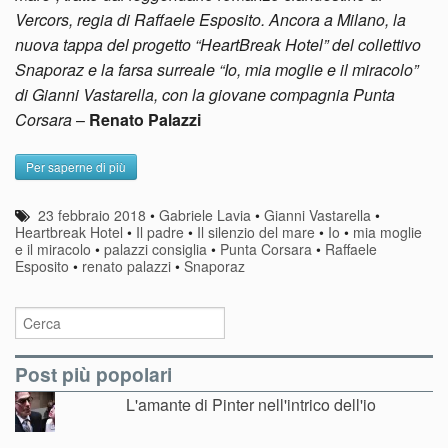
Vercors, regia di Raffaele Esposito. Ancora a Milano, la
nuova tappa del progetto “HeartBreak Hotel” del collettivo
Snaporaz e la farsa surreale “Io, mia moglie e il miracolo”
di Gianni Vastarella, con la giovane compagnia Punta
Corsara
–
Renato Palazzi
Per saperne di più
23 febbraio 2018
•
Gabriele Lavia
•
Gianni Vastarella
•
Heartbreak Hotel
•
Il padre
•
Il silenzio del mare
•
Io
•
mia moglie
e il miracolo
•
palazzi consiglia
•
Punta Corsara
•
Raffaele
Esposito
•
renato palazzi
•
Snaporaz
Post più popolari
L'amante di Pinter nell'intrico dell'io