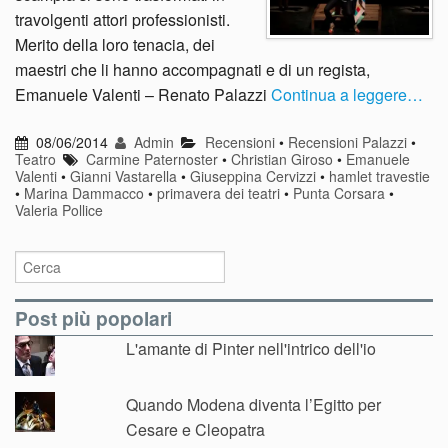
travolgenti attori professionisti.
Merito della loro tenacia, dei
maestri che li hanno accompagnati e di un regista,
Emanuele Valenti – Renato Palazzi
Continua a leggere…
08/06/2014
Admin
Recensioni
•
Recensioni Palazzi
•
Teatro
Carmine Paternoster
•
Christian Giroso
•
Emanuele
Valenti
•
Gianni Vastarella
•
Giuseppina Cervizzi
•
hamlet travestie
•
Marina Dammacco
•
primavera dei teatri
•
Punta Corsara
•
Valeria Pollice
Post più popolari
L'amante di Pinter nell'intrico dell'io
Quando Modena diventa l’Egitto per
Cesare e Cleopatra