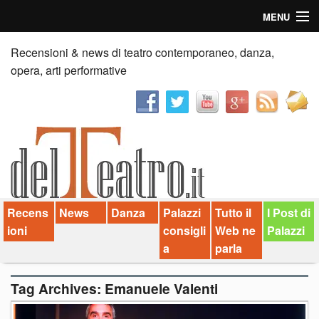
MENU
Home
Recensioni & news di teatro contemporaneo, danza,
opera, arti performative
Recensioni
Anticipazioni
News
Palazzi consiglia
Recens
News
Danza
Palazzi
Tutto il
I Post di
Video
ioni
consigli
Web ne
Palazzi
Chi siamo
a
parla
Contatti
Tag Archives:
Emanuele Valenti
dT in English