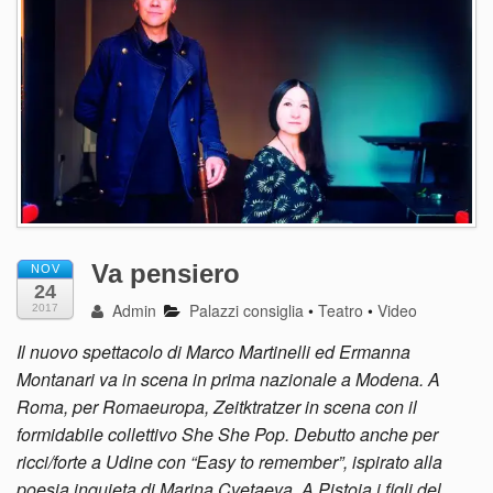
Va pensiero
NOV
24
Admin
Palazzi consiglia
•
Teatro
•
Video
2017
Il nuovo spettacolo di Marco Martinelli ed Ermanna
Montanari va in scena in prima nazionale a Modena. A
Roma, per Romaeuropa, Zeitktratzer in scena con il
formidabile collettivo She She Pop. Debutto anche per
ricci/forte a Udine con “Easy to remember”, ispirato alla
poesia inquieta di Marina Cvetaeva. A Pistoia i figli del