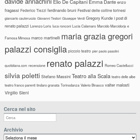
davide annachini
Elio De Capitani
Emma Dante
enzo
fragassi
ferdinando bruni
Federico Tiezzi
Festival delle colline torinesi
Gregory Kunde
i post di
giancarlo cauteruccio
Giovanni Testori
Giuseppe Verdi
renato palazzi
Lorenzo Loris
luca ronconi
Lucia Calamaro
Marcido Marcidorjs e
maria grazia gregori
marco martinelli
Famosa Mimosa
palazzi consiglia
piccolo teatro
pier paolo pasolini
renato palazzi
recensione
Romeo Castellucci
quotidiana.com
silvia poletti
Teatro alla Scala
Stefano Massini
teatro delle albe
valter malosti
teatro franco parenti
tindaro granata
Torinodanza
Valerio Binasco
Virgilio Sieni
Cerca nel sito
Archivio
Archivio