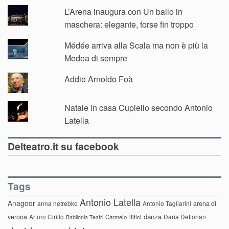
L’Arena inaugura con Un ballo in
maschera: elegante, forse fin troppo
Médée arriva alla Scala ma non è più la
Medea di sempre
Addio Arnoldo Foà
Natale in casa Cupiello secondo Antonio
Latella
Delteatro.it su facebook
Tags
Antonio Latella
Anagoor
anna netrebko
Antonio Tagliarini
arena di
danza
verona
Arturo Cirillo
Daria Deflorian
Carmelo Rifici
Babilonia Teatri