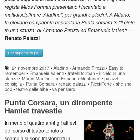
regista Milos Forman presentano l’incantato e
multidisciplinare “Aladino”, per grandi e piccini. A Milano,
la giovane compagnia napoletana Punta corsara in “Il cielo
in una stanza” di Armando Pirozzi ed Emanuele Valenti
–
Renato Palazzi
Per saperne di più
24 novembre 2017
•
Aladino
•
Armando Pirozzi
•
Easy to
remember
•
Emanuele Valenti
•
fratelli forman
•
Il cielo in una
stanza
•
Marco Martinelli ed Ermanna Montanari
•
palazzi
consiglia
•
Punta Corsara
•
renato palazzi
•
Ricci/Forte
•
she she
pop
•
teatro delle albe
•
va pensiero
Punta Corsara, un dirompente
Hamlet travestie
In meno di quattro anni gli allievi
del corso di teatro tenuto a
scampia si sono trasformati in