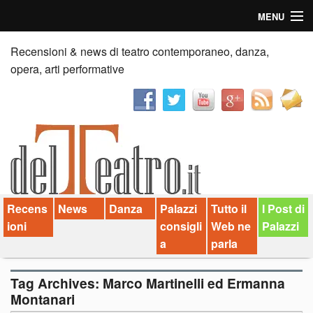
MENU
Home
Recensioni & news di teatro contemporaneo, danza,
opera, arti performative
Recensioni
Anticipazioni
News
Palazzi consiglia
Recens
News
Danza
Palazzi
Tutto il
I Post di
Video
ioni
consigli
Web ne
Palazzi
Chi siamo
a
parla
Contatti
Tag Archives:
Marco Martinelli ed Ermanna
Montanari
dT in English