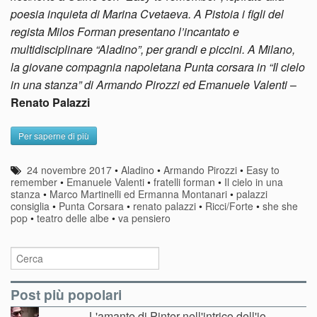
poesia inquieta di Marina Cvetaeva. A Pistoia i figli del
regista Milos Forman presentano l’incantato e
multidisciplinare “Aladino”, per grandi e piccini. A Milano,
la giovane compagnia napoletana Punta corsara in “Il cielo
in una stanza” di Armando Pirozzi ed Emanuele Valenti
–
Renato Palazzi
Per saperne di più
24 novembre 2017
•
Aladino
•
Armando Pirozzi
•
Easy to
remember
•
Emanuele Valenti
•
fratelli forman
•
Il cielo in una
stanza
•
Marco Martinelli ed Ermanna Montanari
•
palazzi
consiglia
•
Punta Corsara
•
renato palazzi
•
Ricci/Forte
•
she she
pop
•
teatro delle albe
•
va pensiero
Post più popolari
L'amante di Pinter nell'intrico dell'io