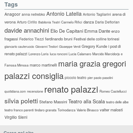
Tags
Antonio Latella
Anagoor
anna netrebko
Antonio Tagliarini
arena di
danza
verona
Arturo Cirillo
Daria Deflorian
Carmelo Rifici
Babilonia Teatri
davide annachini
Elio De Capitani
Emma Dante
enzo
fragassi
ferdinando bruni
Federico Tiezzi
Festival delle colline torinesi
Gregory Kunde
i post di
giancarlo cauteruccio
Giovanni Testori
Giuseppe Verdi
renato palazzi
Lorenzo Loris
luca ronconi
Lucia Calamaro
Marcido Marcidorjs e
maria grazia gregori
marco martinelli
Famosa Mimosa
palazzi consiglia
piccolo teatro
pier paolo pasolini
renato palazzi
recensione
Romeo Castellucci
quotidiana.com
silvia poletti
Teatro alla Scala
Stefano Massini
teatro delle albe
valter malosti
teatro franco parenti
tindaro granata
Torinodanza
Valerio Binasco
Virgilio Sieni
Cerca nel sito