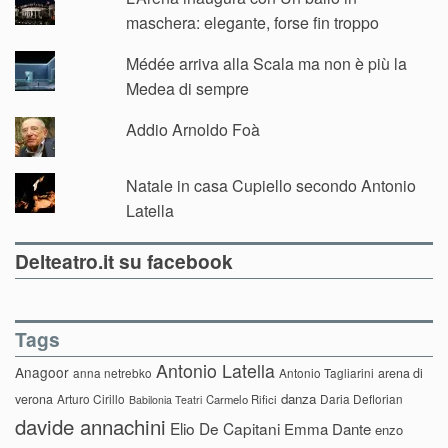
maschera: elegante, forse fin troppo
Médée arriva alla Scala ma non è più la
Medea di sempre
Addio Arnoldo Foà
Natale in casa Cupiello secondo Antonio
Latella
Delteatro.it su facebook
Tags
Antonio Latella
Anagoor
anna netrebko
Antonio Tagliarini
arena di
danza
verona
Arturo Cirillo
Daria Deflorian
Carmelo Rifici
Babilonia Teatri
davide annachini
Elio De Capitani
Emma Dante
enzo