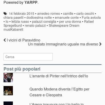
Santarcangelo
Powered by
YARPP
.
14 febbraio 2015
•
amedeo romeo
•
camille
•
carlo cecchi
•
chiara pasetti
•
dodicesima notte
•
emanuele conte
•
Furia avicola
•
Io
•
letizia russo
•
palazzi consiglia
•
per una donna
•
Rafael
Spregelburd
•
renato palazzi
•
Shakespeare Dream
musiKabarett
I vicini di Paravidino
Un malato immaginario uguale ma diverso
Post più popolari
L'amante di Pinter nell'intrico dell'io
Quando Modena diventa l’Egitto per
Cesare e Cleopatra
L’Arena inaugura con Un ballo in