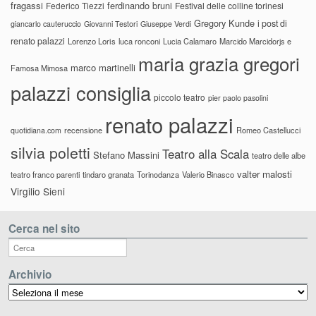
fragassi
ferdinando bruni
Federico Tiezzi
Festival delle colline torinesi
Gregory Kunde
i post di
giancarlo cauteruccio
Giovanni Testori
Giuseppe Verdi
renato palazzi
Lorenzo Loris
luca ronconi
Lucia Calamaro
Marcido Marcidorjs e
maria grazia gregori
marco martinelli
Famosa Mimosa
palazzi consiglia
piccolo teatro
pier paolo pasolini
renato palazzi
recensione
Romeo Castellucci
quotidiana.com
silvia poletti
Teatro alla Scala
Stefano Massini
teatro delle albe
valter malosti
teatro franco parenti
tindaro granata
Torinodanza
Valerio Binasco
Virgilio Sieni
Cerca nel sito
Archivio
Archivio