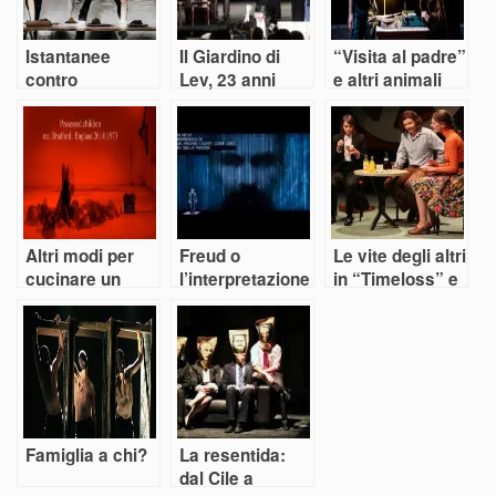
Istantanee
Il Giardino di
“Visita al padre”
contro
Lev, 23 anni
e altri animali
l’omofobia
dopo
Altri modi per
Freud o
Le vite degli altri
cucinare un
l’interpretazione
in “Timeloss” e
Uovo
dei sogni
“Our secrets”
Famiglia a chi?
La resentida:
dal Cile a