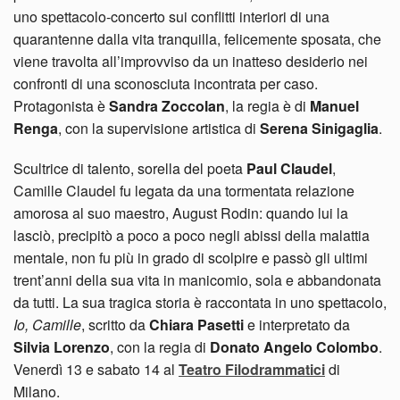
uno spettacolo-concerto sui conflitti interiori di una
quarantenne dalla vita tranquilla, felicemente sposata, che
viene travolta all’improvviso da un inatteso desiderio nei
confronti di una sconosciuta incontrata per caso.
Protagonista è
Sandra Zoccolan
, la regia è di
Manuel
Renga
, con la supervisione artistica di
Serena Sinigaglia
.
Scultrice di talento, sorella del poeta
Paul Claudel
,
Camille Claudel fu legata da una tormentata relazione
amorosa al suo maestro, August Rodin: quando lui la
lasciò, precipitò a poco a poco negli abissi della malattia
mentale, non fu più in grado di scolpire e passò gli ultimi
trent’anni della sua vita in manicomio, sola e abbandonata
da tutti. La sua tragica storia è raccontata in uno spettacolo,
Io, Camille
, scritto da
Chiara Pasetti
e interpretato da
Silvia Lorenzo
, con la regia di
Donato Angelo
Colombo
.
Venerdì 13 e sabato 14 al
Teatro Filodrammatici
di
Milano.