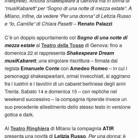
interprete). Ancora Shakespeare a Genova ma in forma di
“musiKabarett” per “Sogno di una notte di mezza estate”. A
Milano, infine, da vedere “Per una donna” di Letizia Russo
e “Io, Camille” di Chiara Pasetti
–
Renato Palazzi
C’è un doppio appuntamento col
Sogno di una notte di
mezza
e
state
al
Teatro della Tosse
di Genova:
fino a
domenica 22 si rappresenta
Shakespeare Dream
musiKabarett
, una singolare riscrittura – firmata dal
regista
Emanuele Conte
con
Amedeo Romeo
– in cui i
personaggi shakespeariani, ormai invecchiati, si aggirano
fra i lustrini e i tavolini di un cabaret berlinese degli anni
Trenta. Sabato 14 e domenica 15 – con repliche nel
weekend successivo – la compagnia riprende invece un
suo precedente allestimento dello stesso testo in versione
gotica e dark.
Al
Teatro Ringhiera
di Milano la compagnia
ATIR
presenta una novità di
Letizia Russo
,
Per una donna
: è