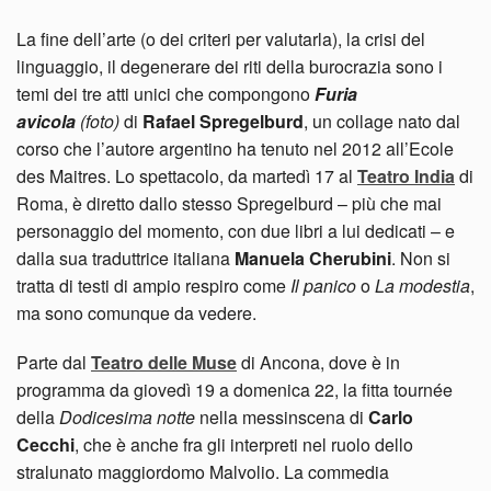
La fine dell’arte (o dei criteri per valutarla), la crisi del
linguaggio, il degenerare dei riti della burocrazia sono i
temi dei tre atti unici che compongono
Furia
avicola
(foto)
di
Rafael Spregelburd
, un collage nato dal
corso che l’autore argentino ha tenuto nel 2012 all’Ecole
des Maitres. Lo spettacolo, da martedì 17 al
Teatro India
di
Roma, è diretto dallo stesso Spregelburd – più che mai
personaggio del momento, con due libri a lui dedicati – e
dalla sua traduttrice italiana
Manuela Cherubini
. Non si
tratta di testi di ampio respiro come
Il panico
o
La modestia
,
ma sono comunque da vedere.
Parte dal
Teatro delle Muse
di Ancona, dove è in
programma da giovedì 19 a domenica 22, la fitta tournée
della
Dodicesima notte
nella messinscena di
Carlo
Cecchi
, che è anche fra gli interpreti nel ruolo dello
stralunato maggiordomo Malvolio. La commedia