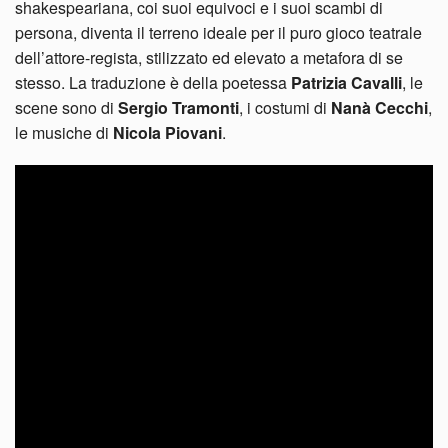
shakespeariana, coi suoi equivoci e i suoi scambi di
persona, diventa il terreno ideale per il puro gioco teatrale
dell’attore-regista, stilizzato ed elevato a metafora di se
stesso. La traduzione è della poetessa
Patrizia Cavalli
, le
scene sono di
Sergio Tramonti
, i costumi di
Nanà Cecchi
,
le musiche di
Nicola Piovani
.