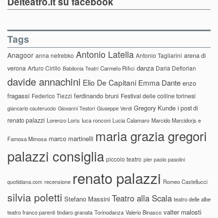
Delteatro.it su facebook
Tags
Antonio Latella
Anagoor
anna netrebko
Antonio Tagliarini
arena di
danza
verona
Arturo Cirillo
Daria Deflorian
Carmelo Rifici
Babilonia Teatri
davide annachini
Elio De Capitani
Emma Dante
enzo
fragassi
ferdinando bruni
Federico Tiezzi
Festival delle colline torinesi
Gregory Kunde
i post di
giancarlo cauteruccio
Giovanni Testori
Giuseppe Verdi
renato palazzi
Lorenzo Loris
luca ronconi
Lucia Calamaro
Marcido Marcidorjs e
maria grazia gregori
marco martinelli
Famosa Mimosa
palazzi consiglia
piccolo teatro
pier paolo pasolini
renato palazzi
recensione
Romeo Castellucci
quotidiana.com
silvia poletti
Teatro alla Scala
Stefano Massini
teatro delle albe
valter malosti
teatro franco parenti
tindaro granata
Torinodanza
Valerio Binasco