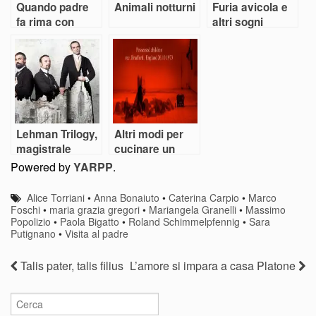
Quando padre
Animali notturni
Furia avicola e
fa rima con
altri sogni
patria
Lehman Trilogy,
Altri modi per
magistrale
cucinare un
storia di un
Uovo
Powered by
YARPP
.
crollo
Alice Torriani
•
Anna Bonaiuto
•
Caterina Carpio
•
Marco
Foschi
•
maria grazia gregori
•
Mariangela Granelli
•
Massimo
Popolizio
•
Paola Bigatto
•
Roland Schimmelpfennig
•
Sara
Putignano
•
Visita al padre
Talis pater, talis filius
L’amore si impara a casa Platone