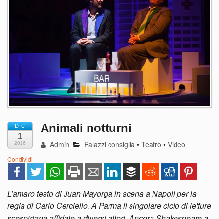
Animali notturni
DIC
1
Admin
Palazzi consiglia
•
Teatro
•
Video
2016
Condividi
L’amaro testo di Juan Mayorga in scena a Napoli per la
regia di Carlo Cerciello. A Parma il singolare ciclo di letture
scespiriane affidate a diversi attori. Ancora Shakespeare a