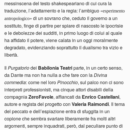
messinscena del testo shakespeariano di cui cura la
traduzione, l’adattamento e la regia: l’ambiguo
«esperimento
di un sovrano che, ceduto il governo a un
antropologico»
sostituto, finge di partire per spiare di nascosto le ipocrisie
e le debolezze dei sudditi, in primo luogo di colui al quale
ha affidato il potere, viene calata in un oggi moralmente
degradato, evidenziando soprattutto il dualismo tra vizio e
libertà.
Il
Purgatorio
dei
Babilonia Teatri
parte, in un certo senso,
da Dante ma non ha nulla a che fare con la
Divina
commedia
: come nel loro
Pinocchio
, sul palco non ci sono
interpreti professionisti, ma cinque attori disabili della
compagnia
ZeroFavole
, affiancati da
Enrico Castellani
,
autore e regista del progetto con
Valeria Raimondi
. Il tema
del peccato e dell’espiazione entra di sfuggita in un
copione che sembra svariare liberamente fra molti altri
argomenti, sempre inquadrati, però, dal peculiare punto di