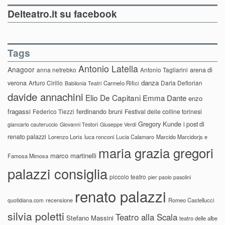
Delteatro.it su facebook
Tags
Antonio Latella
Anagoor
anna netrebko
Antonio Tagliarini
arena di
danza
verona
Arturo Cirillo
Daria Deflorian
Carmelo Rifici
Babilonia Teatri
davide annachini
Elio De Capitani
Emma Dante
enzo
fragassi
ferdinando bruni
Federico Tiezzi
Festival delle colline torinesi
Gregory Kunde
i post di
giancarlo cauteruccio
Giovanni Testori
Giuseppe Verdi
renato palazzi
Lorenzo Loris
luca ronconi
Lucia Calamaro
Marcido Marcidorjs e
maria grazia gregori
marco martinelli
Famosa Mimosa
palazzi consiglia
piccolo teatro
pier paolo pasolini
renato palazzi
recensione
Romeo Castellucci
quotidiana.com
silvia poletti
Teatro alla Scala
Stefano Massini
teatro delle albe