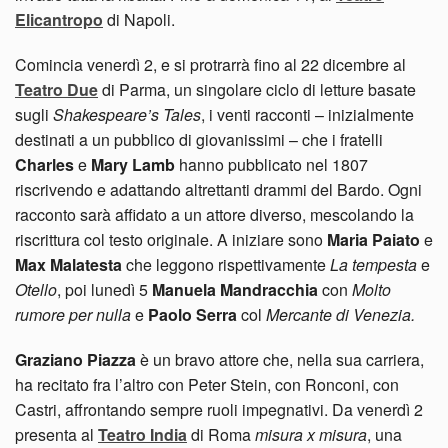
Elicantropo
di Napoli.
Comincia venerdì 2, e si protrarrà fino al 22 dicembre al
Teatro Due
di Parma, un singolare ciclo di letture basate
sugli
Shakespeare’s Tales
, i venti racconti – inizialmente
destinati a un pubblico di giovanissimi – che i fratelli
Charles
e
Mary Lamb
hanno pubblicato nel 1807
riscrivendo e adattando altrettanti drammi del Bardo. Ogni
racconto sarà affidato a un attore diverso, mescolando la
riscrittura col testo originale. A iniziare sono
Maria Paiato
e
Max Malatesta
che leggono rispettivamente
La tempesta
e
Otello
, poi lunedì 5
Manuela Mandracchia
con
Molto
rumore per nulla
e
Paolo Serra
col
Mercante di Venezia.
Graziano Piazza
è un bravo attore che, nella sua carriera,
ha recitato fra l’altro con Peter Stein, con Ronconi, con
Castri, affrontando sempre ruoli impegnativi. Da venerdì 2
presenta al
Teatro India
di Roma
misura x misura
, una