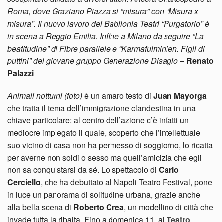
Roma, dove Graziano Piazza si “misura” con “Misura x
misura”. Il nuovo lavoro dei Babilonia Teatri “Purgatorio” è
in scena a Reggio Emilia. Infine a Milano da seguire “La
beatitudine” di Fibre parallele e “Karmafulminien. Figli di
puttini” del giovane gruppo Generazione Disagio
–
Renato
Palazzi
Animali notturni (foto)
è un amaro testo di
Juan Mayorga
che tratta il tema dell’immigrazione clandestina in una
chiave particolare: al centro dell’azione c’è infatti un
mediocre impiegato il quale, scoperto che l’intellettuale
suo vicino di casa non ha permesso di soggiorno, lo ricatta
per averne non soldi o sesso ma quell’amicizia che egli
non sa conquistarsi da sé. Lo spettacolo di
Carlo
Cerciello
, che ha debuttato al Napoli Teatro Festival, pone
in luce un panorama di solitudine urbana, grazie anche
alla bella scena di
Roberto Crea
, un modellino di città che
invade tutta la ribalta. Fino a domenica 11, al
Teatro