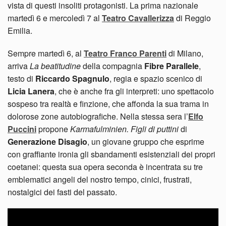
vista di questi insoliti protagonisti. La prima nazionale
martedì 6 e mercoledì 7 al
Teatro Cavallerizza
di Reggio
Emilia.
Sempre martedì 6, al
Teatro Franco Parenti
di Milano,
arriva
La beatitudine
della compagnia
Fibre Parallele
,
testo di
Riccardo Spagnulo
, regia e spazio scenico di
Licia Lanera
, che è anche fra gli interpreti: uno spettacolo
sospeso tra realtà e finzione, che affonda la sua trama in
dolorose zone autobiografiche. Nella stessa sera l’
Elfo
Puccini
propone
Karmafulminien. Figli di puttini
di
Generazione Disagio
, un giovane gruppo che esprime
con graffiante ironia gli sbandamenti esistenziali dei propri
coetanei: questa sua opera seconda è incentrata su tre
emblematici angeli del nostro tempo, cinici, frustrati,
nostalgici dei fasti del passato.