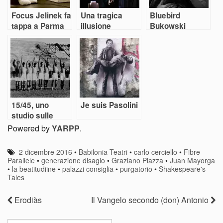
Focus Jelinek fa
Una tragica
Bluebird
tappa a Parma
illusione
Bukowski
15/45, uno
Je suis Pasolini
studio sulle
guerre
Powered by
YARPP
.
2 dicembre 2016
•
Babilonia Teatri
•
carlo cerciello
•
Fibre
Parallele
•
generazione disagio
•
Graziano Piazza
•
Juan Mayorga
•
la beatitudiine
•
palazzi consiglia
•
purgatorio
•
Shakespeare's
Tales
Erodiàs
Il Vangelo secondo (don) Antonio