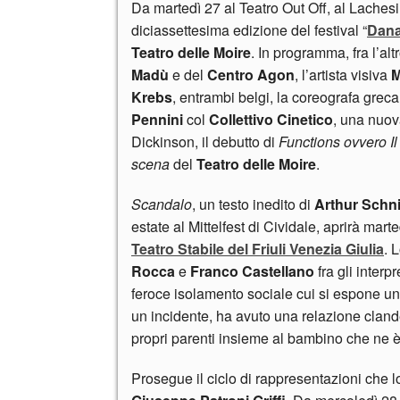
Da martedì 27 al Teatro Out Off, al Lachesila
diciassettesima edizione del festival “
Dan
Teatro delle Moire
. In programma, fra l’alt
Madù
e del
Centro Agon
, l’artista visiva
M
Krebs
, entrambi belgi, la coreografa grec
Pennini
col
Collettivo Cinetico
, una nuov
Dickinson, il debutto di
Functions ovvero I
scena
del
Teatro delle Moire
.
Scandalo
,
un testo inedito di
Arthur Schni
estate al Mittelfest di Cividale, aprirà mart
Teatro Stabile del Friuli Venezia Giulia
. 
Rocca
e
Franco Castellano
fra gli interp
feroce isolamento sociale cui si espone una
un incidente, ha avuto una relazione clandes
propri parenti insieme al bambino che ne è
Prosegue il ciclo di rappresentazioni che 