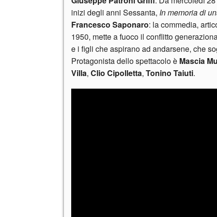
Giuseppe Patroni Griffi
. Da mercoledì 28
inizi degli anni Sessanta,
In memoria di u
Francesco Saponaro
: la commedia, artico
1950, mette a fuoco il conflitto generazio
e i figli che aspirano ad andarsene, che so
Protagonista dello spettacolo è
Mascia M
Villa
,
Clio Cipolletta
,
Tonino Taiuti
.