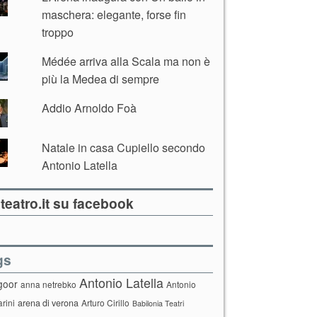
maschera: elegante, forse fin
troppo
Médée arriva alla Scala ma non è
più la Medea di sempre
Addio Arnoldo Foà
Natale in casa Cupiello secondo
Antonio Latella
teatro.it su facebook
gs
Antonio Latella
goor
anna netrebko
Antonio
arini
arena di verona
Arturo Cirillo
Babilonia Teatri