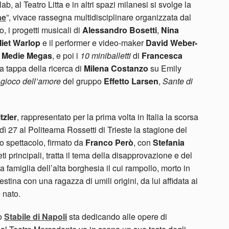
b, al Teatro Litta e in altri spazi milanesi si svolge la
ae
”, vivace rassegna multidisciplinare organizzata dal
ro, i progetti musicali di
Alessandro Bosetti
,
Nina
iet Warlop
e il performer e video-maker
David Weber-
a
Medie Megas
, e poi i
10 miniballetti
di
Francesca
a tappa della ricerca di
Milena Costanzo
su Emily
l gioco dell’amore
del gruppo
Effetto Larsen
,
Sante di
tzler
, rappresentato per la prima volta in Italia la scorsa
edì 27 al Politeama Rossetti di Trieste la stagione del
Lo spettacolo, firmato da
Franco Però
, con
Stefania
reti principali, tratta il tema della disapprovazione e del
 famiglia dell’alta borghesia il cui rampollo, morto in
tina con una ragazza di umili origini, da lui affidata ai
 nato.
lo
Stabile di Napoli
sta dedicando alle opere di