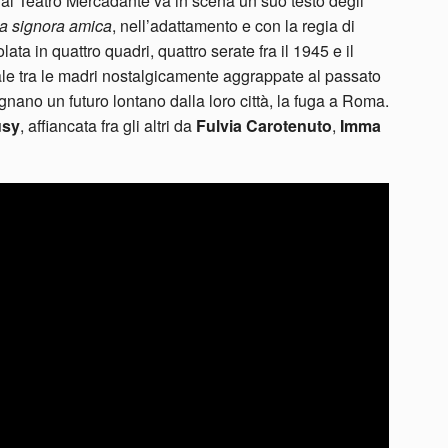
 al Teatro Mercadante va in scena un suo testo degli
na signora amica
, nell’adattamento e con la regia di
lata in quattro quadri, quattro serate fra il 1945 e il
nale tra le madri nostalgicamente aggrappate al passato
gnano un futuro lontano dalla loro città, la fuga a Roma.
usy
, affiancata fra gli altri da
Fulvia Carotenuto
,
Imma