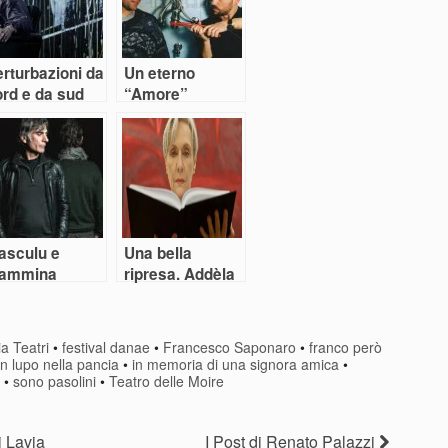
rturbazioni da
Un eterno
ord e da sud
“Amore”
ll’estate dei
stival
asculu e
Una bella
ìammina
ripresa. Addèla
Ole!
ia Teatri
•
festival danae
•
Francesco Saponaro
•
franco però
n lupo nella pancia
•
in memoria di una signora amica
•
•
sono pasolini
•
Teatro delle Moire
i Lavia
I Post di Renato Palazzi