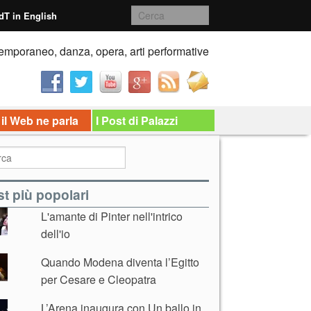
dT in English
emporaneo, danza, opera, arti performative
 il Web ne parla
I Post di Palazzi
t più popolari
L'amante di Pinter nell'intrico
dell'io
Quando Modena diventa l’Egitto
per Cesare e Cleopatra
L’Arena inaugura con Un ballo in