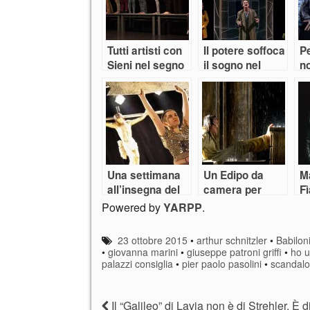
Tutti artisti con
Il potere soffoca
Pe
Sieni nel segno
il sogno nel
n
di Pasolini
Calderon senza
ne
speranza di
fe
Pasolini
Una settimana
Un Edipo da
M
all’insegna del
camera per
F
“tanta roba”
Latella
Powered by
YARPP
.
23 ottobre 2015
•
arthur schnitzler
•
Babilon
•
giovanna marini
•
giuseppe patroni griffi
•
ho u
palazzi consiglia
•
pier paolo pasolini
•
scandalo
Il “Galileo” di Lavia non è di Strehler. È d