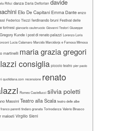
davide
danza
Daria Deflorian
lo Rifici
achini
Elio De Capitani
Emma Dante
enzo
ssi
ferdinando bruni
Federico Tiezzi
Festival delle
ne torinesi
giancarlo cauteruccio
Giovanni Testori
Giuseppe
Gregory Kunde
i post di renato palazzi
Lorenzo Loris
ronconi
Lucia Calamaro
Marcido Marcidorjs e Famosa Mimosa
maria grazia gregori
 martinelli
lazzi consiglia
piccolo teatro
pier paolo
renato
recensione
ni
quotidiana.com
lazzi
silvia poletti
Romeo Castellucci
Teatro alla Scala
ano Massini
teatro delle albe
 franco parenti
tindaro granata
Torinodanza
Valerio Binasco
Virgilio Sieni
r malosti