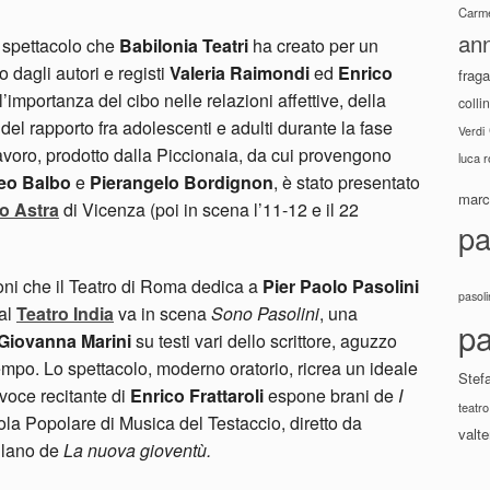
Carme
ann
o spettacolo che
Babilonia Teatri
ha creato per un
o dagli autori e registi
Valeria Raimondi
ed
Enrico
fraga
’importanza del cibo nelle relazioni affettive, della
colli
 del rapporto fra adolescenti e adulti durante la fase
Verdi
 lavoro, prodotto dalla Piccionaia, da cui provengono
luca 
eo Balbo
e
Pierangelo Bordignon
, è stato presentato
marco
o Astra
di Vicenza (poi in scena l’11-12 e il 22
pa
ni che il Teatro di Roma dedica a
Pier Paolo Pasolini
pasoli
 al
Teatro India
va in scena
Sono Pasolini
, una
pa
Giovanna Marini
su testi vari dello scrittore, aguzzo
empo. Lo spettacolo, moderno oratorio, ricrea un ideale
Stef
 voce recitante di
Enrico Frattaroli
espone brani de
I
teatro
ola Popolare di Musica del Testaccio, diretto da
valte
iulano de
La nuova gioventù.