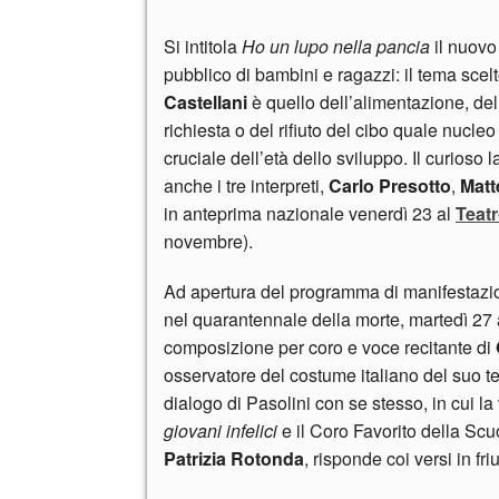
Si intitola
Ho un lupo nella pancia
il nuov
pubblico di bambini e ragazzi: il tema scelt
Castellani
è quello dell’alimentazione, dell
richiesta o del rifiuto del cibo quale nucleo
cruciale dell’età dello sviluppo. Il curioso
anche i tre interpreti,
Carlo Presotto
,
Matt
in anteprima nazionale venerdì 23 al
Teatr
novembre).
Ad apertura del programma di manifestazio
nel quarantennale della morte, martedì 27
composizione per coro e voce recitante di
osservatore del costume italiano del suo t
dialogo di Pasolini con se stesso, in cui la
giovani infelici
e il Coro Favorito della Scu
Patrizia Rotonda
, risponde coi versi in fr