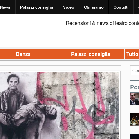
News
Palazzi consiglia
Video
Chi siamo
Contatti
Recensioni & news di teatro cont
Danza
Palazzi consiglia
Tutto
Pos