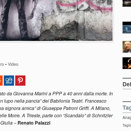
tro
•
Video
Del
ato da Giovanna Marini a PPP a 40 anni dalla morte. In
 lupo nella pancia” dei Babilonia Teatri. Francesco
Ta
a signora amica” di Giuseppe Patroni Griffi. A Milano,
elle Moire. A Trieste, parte con “Scandalo” di Schnitzler
Ana
 Giulia
–
Renato Palazzi
Tagli