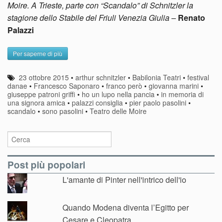
Moire. A Trieste, parte con “Scandalo” di Schnitzler la
stagione dello Stabile del Friuli Venezia Giulia
–
Renato
Palazzi
Per saperne di più
23 ottobre 2015
•
arthur schnitzler
•
Babilonia Teatri
•
festival
danae
•
Francesco Saponaro
•
franco però
•
giovanna marini
•
giuseppe patroni griffi
•
ho un lupo nella pancia
•
in memoria di
una signora amica
•
palazzi consiglia
•
pier paolo pasolini
•
scandalo
•
sono pasolini
•
Teatro delle Moire
Post più popolari
L'amante di Pinter nell'intrico dell'io
Quando Modena diventa l’Egitto per
Cesare e Cleopatra