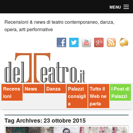
MENU
Home
Recensioni & news di teatro contemporaneo, danza,
opera, arti performative
Recensioni
Anticipazioni
News
Palazzi consiglia
Recens
News
Danza
Palazzi
Tutto il
I Post di
Video
ioni
consigli
Web ne
Palazzi
Chi siamo
a
parla
Contatti
Tag Archives:
23 ottobre 2015
dT in English