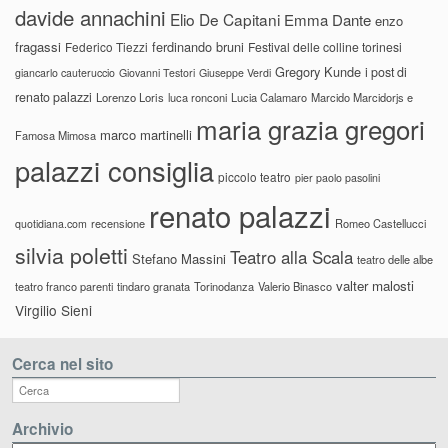
davide annachini
Elio De Capitani
Emma Dante
enzo
fragassi
ferdinando bruni
Federico Tiezzi
Festival delle colline torinesi
Gregory Kunde
i post di
giancarlo cauteruccio
Giovanni Testori
Giuseppe Verdi
renato palazzi
Lorenzo Loris
luca ronconi
Lucia Calamaro
Marcido Marcidorjs e
maria grazia gregori
marco martinelli
Famosa Mimosa
palazzi consiglia
piccolo teatro
pier paolo pasolini
renato palazzi
recensione
Romeo Castellucci
quotidiana.com
silvia poletti
Teatro alla Scala
Stefano Massini
teatro delle albe
valter malosti
teatro franco parenti
tindaro granata
Torinodanza
Valerio Binasco
Virgilio Sieni
Cerca nel sito
Archivio