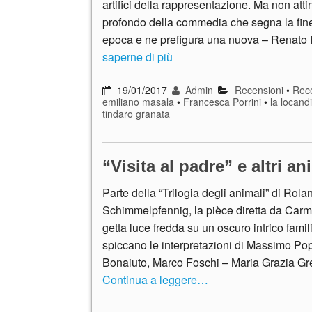
artifici della rappresentazione. Ma non atti
profondo della commedia che segna la fine
epoca e ne prefigura una nuova – Renato
saperne di più
19/01/2017
Admin
Recensioni
•
Rece
emiliano masala
•
Francesca Porrini
•
la locand
tindaro granata
“Visita al padre” e altri an
Parte della “Trilogia degli animali” di Rola
Schimmelpfennig, la pièce diretta da Carme
getta luce fredda su un oscuro intrico famil
spiccano le interpretazioni di Massimo Po
Bonaiuto, Marco Foschi – Maria Grazia Gr
Continua a leggere…