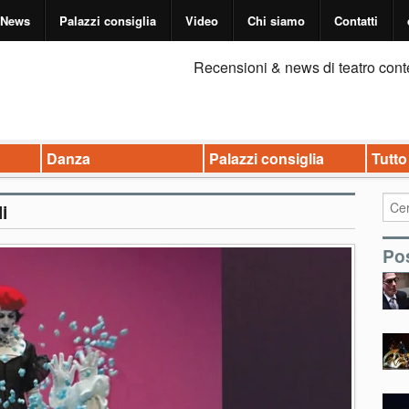
News
Palazzi consiglia
Video
Chi siamo
Contatti
Recensioni & news di teatro cont
Danza
Palazzi consiglia
Tutto
i
Pos