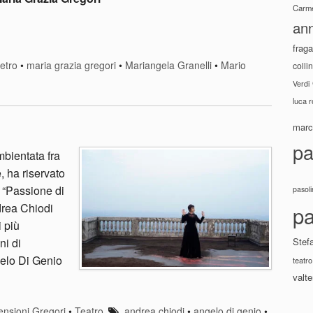
Carme
ann
fraga
vetro
•
maria grazia gregori
•
Mariangela Granelli
•
Mario
colli
Verdi
luca 
marco
pa
bientata fra
, ha riservato
 “Passione di
pasoli
drea Chiodi
pa
i più
Stef
ni di
gelo Di Genio
teatro
valte
nsioni Gregori
•
Teatro
andrea chiodi
•
angelo di genio
•