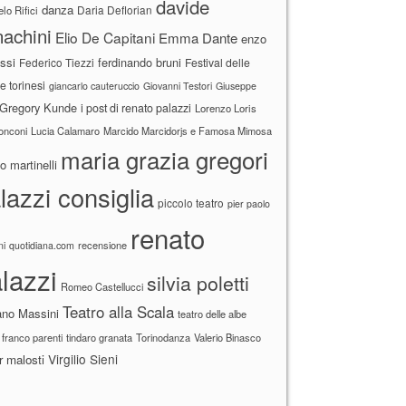
davide
danza
Daria Deflorian
lo Rifici
achini
Elio De Capitani
Emma Dante
enzo
ssi
ferdinando bruni
Federico Tiezzi
Festival delle
ne torinesi
giancarlo cauteruccio
Giovanni Testori
Giuseppe
Gregory Kunde
i post di renato palazzi
Lorenzo Loris
ronconi
Lucia Calamaro
Marcido Marcidorjs e Famosa Mimosa
maria grazia gregori
 martinelli
lazzi consiglia
piccolo teatro
pier paolo
renato
recensione
ni
quotidiana.com
lazzi
silvia poletti
Romeo Castellucci
Teatro alla Scala
ano Massini
teatro delle albe
 franco parenti
tindaro granata
Torinodanza
Valerio Binasco
Virgilio Sieni
r malosti