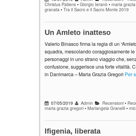
Christus Patiens
•
Giorgio Ieranò
•
maria grazia
granata
•
Tra il Sacro e il Sacro Monte 2019
Un Amleto inatteso
Valerio Binasco firma la regia di un “Amleto
squadra, mescolando coraggiosamente le 
personaggi in uno strano viaggio che, sen
confusione, suggerisce una forte vitalità. 
in Danimarca – Maria Grazia Gregori
Per s
07/05/2019
Admin
Recensioni
•
Rece
maria grazia gregori
•
Mariangela Granelli
•
mic
Ifigenia, liberata