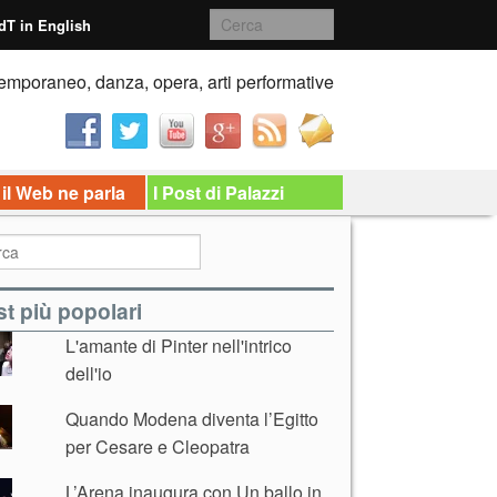
dT in English
emporaneo, danza, opera, arti performative
 il Web ne parla
I Post di Palazzi
t più popolari
L'amante di Pinter nell'intrico
dell'io
Quando Modena diventa l’Egitto
per Cesare e Cleopatra
L’Arena inaugura con Un ballo in