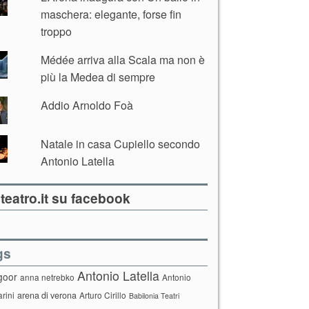
maschera: elegante, forse fin
troppo
Médée arriva alla Scala ma non è
più la Medea di sempre
Addio Arnoldo Foà
Natale in casa Cupiello secondo
Antonio Latella
teatro.it su facebook
gs
Antonio Latella
goor
anna netrebko
Antonio
arini
arena di verona
Arturo Cirillo
Babilonia Teatri