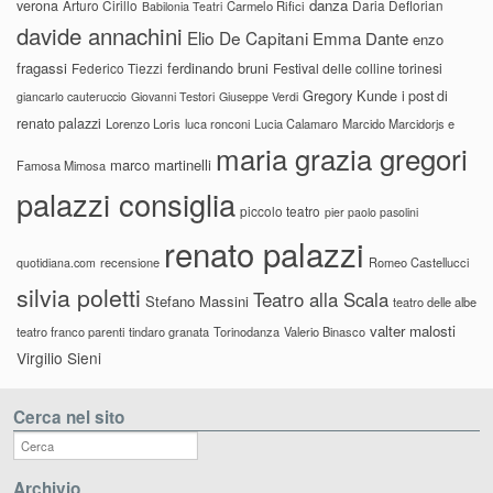
danza
verona
Arturo Cirillo
Daria Deflorian
Carmelo Rifici
Babilonia Teatri
davide annachini
Elio De Capitani
Emma Dante
enzo
fragassi
ferdinando bruni
Federico Tiezzi
Festival delle colline torinesi
Gregory Kunde
i post di
giancarlo cauteruccio
Giovanni Testori
Giuseppe Verdi
renato palazzi
Lorenzo Loris
luca ronconi
Lucia Calamaro
Marcido Marcidorjs e
maria grazia gregori
marco martinelli
Famosa Mimosa
palazzi consiglia
piccolo teatro
pier paolo pasolini
renato palazzi
recensione
Romeo Castellucci
quotidiana.com
silvia poletti
Teatro alla Scala
Stefano Massini
teatro delle albe
valter malosti
teatro franco parenti
tindaro granata
Torinodanza
Valerio Binasco
Virgilio Sieni
Cerca nel sito
Archivio