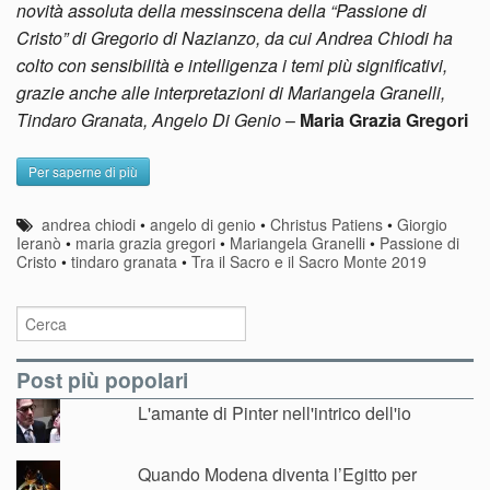
novità assoluta della messinscena della “Passione di
Cristo” di Gregorio di Nazianzo, da cui Andrea Chiodi ha
colto con sensibilità e intelligenza i temi più significativi,
grazie anche alle interpretazioni di Mariangela Granelli,
Tindaro Granata, Angelo Di Genio
–
Maria Grazia Gregori
Per saperne di più
andrea chiodi
•
angelo di genio
•
Christus Patiens
•
Giorgio
Ieranò
•
maria grazia gregori
•
Mariangela Granelli
•
Passione di
Cristo
•
tindaro granata
•
Tra il Sacro e il Sacro Monte 2019
Post più popolari
L'amante di Pinter nell'intrico dell'io
Quando Modena diventa l’Egitto per