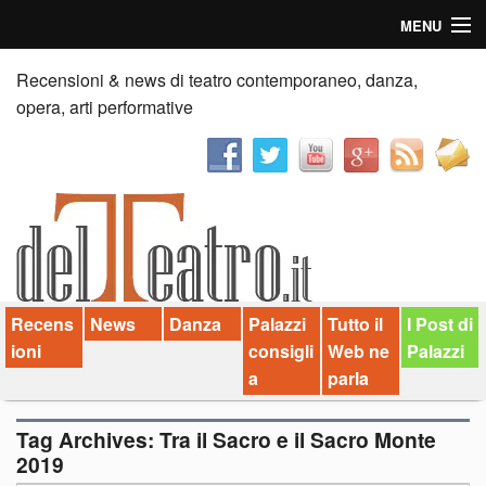
MENU
Home
Recensioni & news di teatro contemporaneo, danza,
opera, arti performative
Recensioni
Anticipazioni
News
Palazzi consiglia
Recens
News
Danza
Palazzi
Tutto il
I Post di
Video
ioni
consigli
Web ne
Palazzi
Chi siamo
a
parla
Contatti
Tag Archives:
Tra il Sacro e il Sacro Monte
2019
dT in English