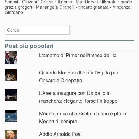
Senesi
•
Giovanni Crippa
•
Ifigenia
•
Igor Horvat
•
liberata
•
maria
grazia gregori
•
Mariangela Granelli
•
tindaro granata
•
Vincenzo
Giordano
Post più popolari
L'amante di Pinter nell'intrico dell'io
Quando Modena diventa l’Egitto per
Cesare e Cleopatra
L’Arena inaugura con Un ballo in
maschera: elegante, forse fin troppo
Médée arriva alla Scala ma non è più la
Medea di sempre
Addio Arnoldo Foà