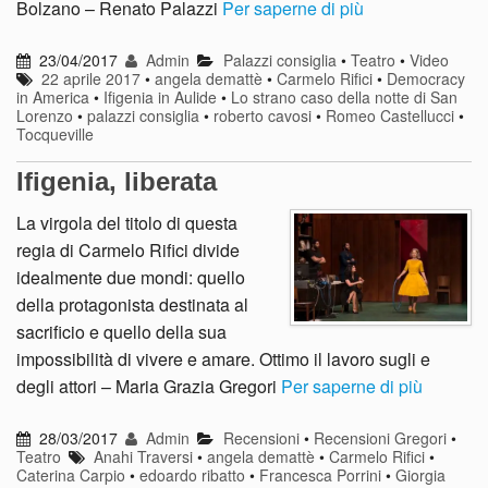
Bolzano – Renato Palazzi
Per saperne di più
23/04/2017
Admin
Palazzi consiglia
•
Teatro
•
Video
22 aprile 2017
•
angela demattè
•
Carmelo Rifici
•
Democracy
in America
•
Ifigenia in Aulide
•
Lo strano caso della notte di San
Lorenzo
•
palazzi consiglia
•
roberto cavosi
•
Romeo Castellucci
•
Tocqueville
Ifigenia, liberata
La virgola del titolo di questa
regia di Carmelo Rifici divide
idealmente due mondi: quello
della protagonista destinata al
sacrificio e quello della sua
impossibilità di vivere e amare. Ottimo il lavoro sugli e
degli attori – Maria Grazia Gregori
Per saperne di più
28/03/2017
Admin
Recensioni
•
Recensioni Gregori
•
Teatro
Anahi Traversi
•
angela demattè
•
Carmelo Rifici
•
Caterina Carpio
•
edoardo ribatto
•
Francesca Porrini
•
Giorgia