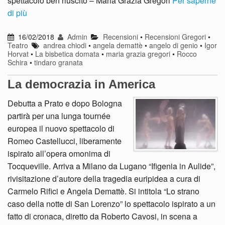
spettacolo ben riuscito – Maria Grazia Gregori
Per saperne
di più
16/02/2018
Admin
Recensioni
•
Recensioni Gregori
•
Teatro
andrea chiodi
•
angela demattè
•
angelo di genio
•
Igor
Horvat
•
La bisbetica domata
•
maria grazia gregori
•
Rocco
Schira
•
tindaro granata
La democrazia in America
Debutta a Prato e dopo Bologna
partirà per una lunga tournée
europea il nuovo spettacolo di
Romeo Castellucci, liberamente
ispirato all’opera omonima di
Tocqueville. Arriva a Milano da Lugano “Ifigenia in Aulide”,
rivisitazione d’autore della tragedia euripidea a cura di
Carmelo Rifici e Angela Demattè. Si intitola “Lo strano
caso della notte di San Lorenzo” lo spettacolo ispirato a un
fatto di cronaca, diretto da Roberto Cavosi, in scena a