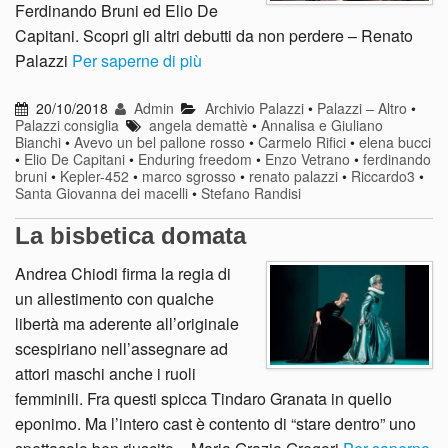
Ferdinando Bruni ed Elio De
Capitani. Scopri gli altri debutti da non perdere – Renato
Palazzi
Per saperne di più
20/10/2018
Admin
Archivio Palazzi
•
Palazzi – Altro
•
Palazzi consiglia
angela demattè
•
Annalisa e Giuliano
Bianchi
•
Avevo un bel pallone rosso
•
Carmelo Rifici
•
elena bucci
•
Elio De Capitani
•
Enduring freedom
•
Enzo Vetrano
•
ferdinando
bruni
•
Kepler-452
•
marco sgrosso
•
renato palazzi
•
Riccardo3
•
Santa Giovanna dei macelli
•
Stefano Randisi
La bisbetica domata
Andrea Chiodi firma la regia di
un allestimento con qualche
libertà ma aderente all’originale
scespiriano nell’assegnare ad
attori maschi anche i ruoli
femminili. Fra questi spicca Tindaro Granata in quello
eponimo. Ma l’intero cast è contento di “stare dentro” uno