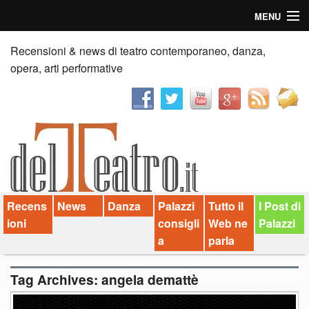
MENU
Home
Recensioni & news di teatro contemporaneo, danza,
opera, arti performative
Recensioni
Anticipazioni
News
Palazzi consiglia
Recens
News
Danza
Palazzi
Tutto il
I Post di
Video
ioni
consigli
Web ne
Palazzi
Chi siamo
a
parla
Contatti
Tag Archives:
angela demattè
dT in English