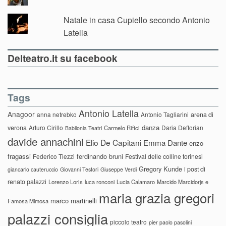
Natale in casa Cupiello secondo Antonio
Latella
Delteatro.it su facebook
Tags
Antonio Latella
Anagoor
anna netrebko
Antonio Tagliarini
arena di
danza
verona
Arturo Cirillo
Daria Deflorian
Carmelo Rifici
Babilonia Teatri
davide annachini
Elio De Capitani
Emma Dante
enzo
fragassi
ferdinando bruni
Federico Tiezzi
Festival delle colline torinesi
Gregory Kunde
i post di
giancarlo cauteruccio
Giovanni Testori
Giuseppe Verdi
renato palazzi
Lorenzo Loris
luca ronconi
Lucia Calamaro
Marcido Marcidorjs e
maria grazia gregori
marco martinelli
Famosa Mimosa
palazzi consiglia
piccolo teatro
pier paolo pasolini