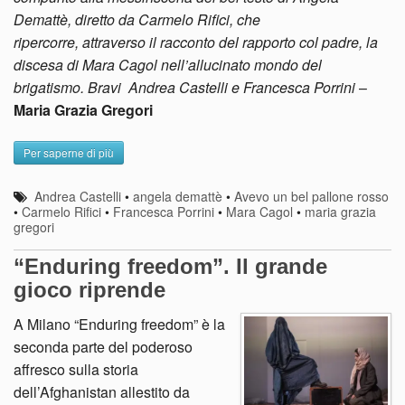
Demattè, diretto da Carmelo Rifici, che
ripercorre, attraverso il racconto del rapporto col padre, la
discesa di Mara Cagol nell’allucinato mondo del
brigatismo. Bravi Andrea Castelli e Francesca Porrini
–
Maria Grazia Gregori
Per saperne di più
Andrea Castelli
•
angela demattè
•
Avevo un bel pallone rosso
•
Carmelo Rifici
•
Francesca Porrini
•
Mara Cagol
•
maria grazia
gregori
“Enduring freedom”. Il grande
gioco riprende
A Milano “Enduring freedom” è la
seconda parte del poderoso
affresco sulla storia
dell’Afghanistan allestito da