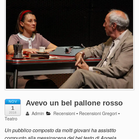
Avevo un bel pallone rosso
NOV
1
Admin
Recensioni
•
Recensioni Gregori
•
2018
Teatro
Un pubblico composto da molti giovani ha assistito
compunto alla messinscena del bel testo di Angela