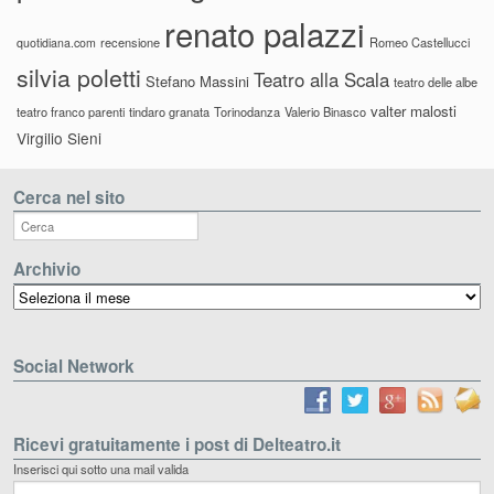
renato palazzi
recensione
Romeo Castellucci
quotidiana.com
silvia poletti
Teatro alla Scala
Stefano Massini
teatro delle albe
valter malosti
teatro franco parenti
tindaro granata
Torinodanza
Valerio Binasco
Virgilio Sieni
Cerca nel sito
Archivio
Archivio
Social Network
Ricevi gratuitamente i post di Delteatro.it
Inserisci qui sotto una mail valida