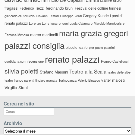
enzo
fragassi
ferdinando bruni
Federico Tiezzi
Festival delle colline torinesi
Gregory Kunde
i post di
giancarlo cauteruccio
Giovanni Testori
Giuseppe Verdi
renato palazzi
Lorenzo Loris
luca ronconi
Lucia Calamaro
Marcido Marcidorjs e
maria grazia gregori
marco martinelli
Famosa Mimosa
palazzi consiglia
piccolo teatro
pier paolo pasolini
renato palazzi
recensione
Romeo Castellucci
quotidiana.com
silvia poletti
Teatro alla Scala
Stefano Massini
teatro delle albe
valter malosti
teatro franco parenti
tindaro granata
Torinodanza
Valerio Binasco
Virgilio Sieni
Cerca nel sito
Archivio
Archivio