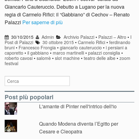
Giancarlo Cauteruccio. Debutto a Lugano per la nuova
regia di Carmelo Rifici: il “Gabbiano” di Cechov – Renato
Palazzi
Per saperne di più
30/10/2015
Admin
Archivio Palazzi
•
Palazzi – Altro
•
I
Post di Palazzi
30 ottobre 2015
•
Carmelo Rifici
•
ferdinando
bruni
•
Francesco Frongia
•
giancarlo cauteruccio
•
i persiani a
caporetto
•
il gabbiano
•
marco martinelli
•
palazzi consiglia
•
roberto cavosi
•
salomè
•
slot machine
•
teatro delle albe
•
zoom
festival
Post più popolari
L'amante di Pinter nell'intrico dell'io
Quando Modena diventa l’Egitto per
Cesare e Cleopatra