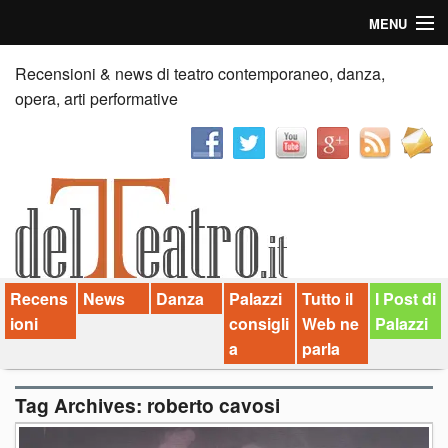
MENU
Home
Recensioni & news di teatro contemporaneo, danza,
opera, arti performative
Recensioni
Anticipazioni
News
Palazzi consiglia
Recens
News
Danza
Palazzi
Tutto il
I Post di
Video
ioni
consigli
Web ne
Palazzi
Chi siamo
a
parla
Contatti
Tag Archives:
roberto cavosi
dT in English