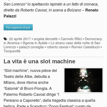
San Lorenzo” lo spettacolo ispirato a un fatto di cronaca,
diretto da Roberto Cavosi, in scena a Bolzano
–
Renato
Palazzi
Per saperne di più
22 aprile 2017
•
angela demattè
•
Carmelo Rifici
•
Democracy
in America
•
Ifigenia in Aulide
•
Lo strano caso della notte di San
Lorenzo
•
palazzi consiglia
•
roberto cavosi
•
Romeo Castellucci
•
Tocqueville
La vita è una slot machine
“Slot machine”, nuova pièce del
Teatro delle Albe, debutta a
Milano, dove ritorna anche
“Salomè” di Bruni-Frongia. A
Palermo Roberto Cavosi dirige “I
Persiano a Caporetto”, dalla tragedia classica a quella
bellica. Parte a Scandicci “Zoom Festival” curato da