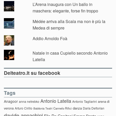
L’Arena inaugura con Un ballo in
maschera: elegante, forse fin troppo
Médée arriva alla Scala ma non è più la
Medea di sempre
Addio Arnoldo Foà
Natale in casa Cupiello secondo Antonio
Latella
Delteatro.it su facebook
Tags
Antonio Latella
Anagoor
anna netrebko
Antonio Tagliarini
arena di
danza
verona
Arturo Cirillo
Daria Deflorian
Carmelo Rifici
Babilonia Teatri
davide annachini
Elio De Capitani
Emma Dante