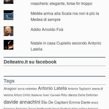
maschera: elegante, forse fin troppo
Médée arriva alla Scala ma non è più la
Medea di sempre
Addio Arnoldo Foà
Natale in casa Cupiello secondo Antonio
Latella
Delteatro.it su facebook
Tags
Antonio Latella
Anagoor
anna netrebko
Antonio Tagliarini
arena di
danza
verona
Arturo Cirillo
Daria Deflorian
Carmelo Rifici
Babilonia Teatri
davide annachini
Elio De Capitani
Emma Dante
enzo
fragassi
ferdinando bruni
Federico Tiezzi
Festival delle colline torinesi