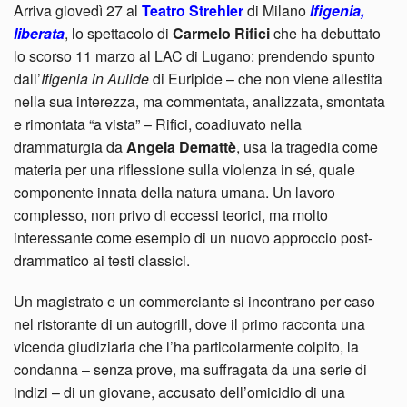
Arriva giovedì 27 al
Teatro Strehler
di Milano
Ifigenia,
liberata
, lo spettacolo di
Carmelo Rifici
che ha debuttato
lo scorso 11 marzo al LAC di Lugano: prendendo spunto
dall’
Ifigenia in Aulide
di Euripide – che non viene allestita
nella sua interezza, ma commentata, analizzata, smontata
e rimontata “a vista” – Rifici, coadiuvato nella
drammaturgia da
Angela Demattè
, usa la tragedia come
materia per una riflessione sulla violenza in sé, quale
componente innata della natura umana. Un lavoro
complesso, non privo di eccessi teorici, ma molto
interessante come esempio di un nuovo approccio post-
drammatico ai testi classici.
Un magistrato e un commerciante si incontrano per caso
nel ristorante di un autogrill, dove il primo racconta una
vicenda giudiziaria che l’ha particolarmente colpito, la
condanna – senza prove, ma suffragata da una serie di
indizi – di un giovane, accusato dell’omicidio di una