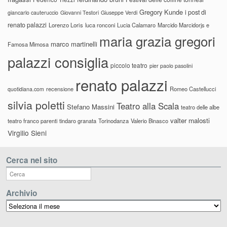
Gregory Kunde
i post di
giancarlo cauteruccio
Giovanni Testori
Giuseppe Verdi
renato palazzi
Lorenzo Loris
luca ronconi
Lucia Calamaro
Marcido Marcidorjs e
maria grazia gregori
marco martinelli
Famosa Mimosa
palazzi consiglia
piccolo teatro
pier paolo pasolini
renato palazzi
recensione
Romeo Castellucci
quotidiana.com
silvia poletti
Teatro alla Scala
Stefano Massini
teatro delle albe
valter malosti
teatro franco parenti
tindaro granata
Torinodanza
Valerio Binasco
Virgilio Sieni
Cerca nel sito
Archivio
Archivio