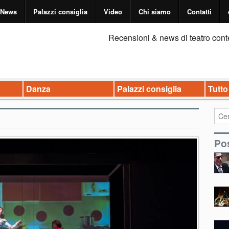
News
Palazzi consiglia
Video
Chi siamo
Contatti
Recensioni & news di teatro cont
Danza
Palazzi consiglia
Tutto
Pos