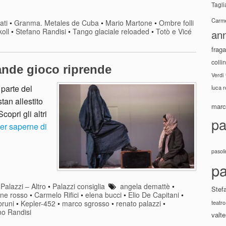
Tagli
Carme
ati
•
Granma. Metales de Cuba
•
Mario Martone
•
Ombre folli
koll
•
Stefano Randisi
•
Tango glaciale reloaded
•
Totò e Vicé
ann
fraga
colli
ande gioco riprende
Verdi
parte del
luca 
tan allestito
marco
opri gli altri
pa
er saperne di
pasoli
pa
•
Palazzi – Altro
•
Palazzi consiglia
angela demattè
•
Stef
one rosso
•
Carmelo Rifici
•
elena bucci
•
Elio De Capitani
•
teatro
bruni
•
Kepler-452
•
marco sgrosso
•
renato palazzi
•
no Randisi
valte