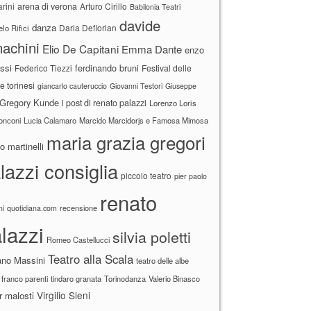
arini
arena di verona
Arturo Cirillo
Babilonia Teatri
davide
danza
Daria Deflorian
lo Rifici
achini
Elio De Capitani
Emma Dante
enzo
ssi
ferdinando bruni
Federico Tiezzi
Festival delle
ne torinesi
giancarlo cauteruccio
Giovanni Testori
Giuseppe
Gregory Kunde
i post di renato palazzi
Lorenzo Loris
ronconi
Lucia Calamaro
Marcido Marcidorjs e Famosa Mimosa
maria grazia gregori
 martinelli
lazzi consiglia
piccolo teatro
pier paolo
renato
recensione
ni
quotidiana.com
lazzi
silvia poletti
Romeo Castellucci
Teatro alla Scala
ano Massini
teatro delle albe
 franco parenti
tindaro granata
Torinodanza
Valerio Binasco
Virgilio Sieni
r malosti