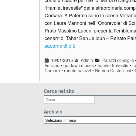
come un padre per me” di Marta e Diego da
“Hamlet travestie” della straordinaria com
Corsara. A Palermo sono in scena Vetrano
con Laura Marinoni nell’”Onorevole” di Scia
Prato Massimo Luconi presenta l’emblemat
ceneri” di Tahar Ben Jelloun – Renato Pal
saperne di più
10/01/2015
Admin
Palazzi consiglia
Vetrano
•
go down moses
•
hamlet travestie
•
m
Corsara
•
renato palazzi
•
Romeo Castellucci
•
Cerca nel sito
Archivio
Archivio