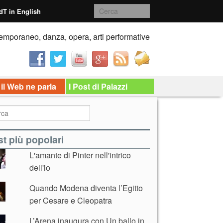
dT in English
emporaneo, danza, opera, arti performative
 il Web ne parla
I Post di Palazzi
t più popolari
L'amante di Pinter nell'intrico
dell'io
Quando Modena diventa l’Egitto
per Cesare e Cleopatra
L’Arena inaugura con Un ballo in