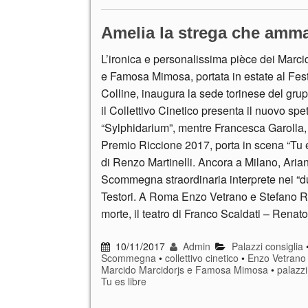
Amelia la strega che amma
L’ironica e personalissima pièce dei Marci
e Famosa Mimosa, portata in estate al Fest
Colline, inaugura la sede torinese del gru
il Collettivo Cinetico presenta il nuovo spe
“Sylphidarium”, mentre Francesca Garolla, f
Premio Riccione 2017, porta in scena “Tu es
di Renzo Martinelli. Ancora a Milano, Aria
Scommegna straordinaria interprete nei “du
Testori. A Roma Enzo Vetrano e Stefano Ra
morte, il teatro di Franco Scaldati – Renat
10/11/2017
Admin
Palazzi consiglia
Scommegna
•
collettivo cinetico
•
Enzo Vetrano
Marcido Marcidorjs e Famosa Mimosa
•
palazzi
Tu es libre