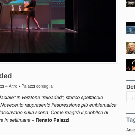
aded
Del
zi – Altro
•
Palazzi consiglia
iale” in versione “reloaded”, storico spettacolo
D
el Novecento rappresentò l’espressione più emblematica
affacciavano sulla scena. Come reagirà il pubblico di
Ta
re in settimana
–
Renato Palazzi
Ana