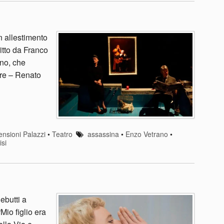
 allestimento
ritto da Franco
ano, che
bre – Renato
nsioni Palazzi
•
Teatro
assassina
•
Enzo Vetrano
•
si
ebutti a
Mio figlio era