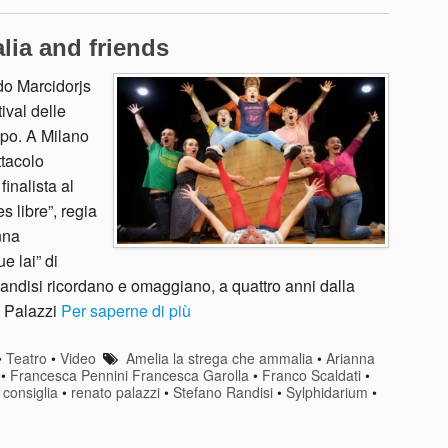
lia and friends
do Marcidorjs
ival delle
ppo. A Milano
ttacolo
inalista al
 libre”, regia
nna
e lai” di
ndisi ricordano e omaggiano, a quattro anni dalla
o Palazzi
Per saperne di più
•
Teatro
•
Video
Amelia la strega che ammalia
•
Arianna
•
Francesca Pennini Francesca Garolla
•
Franco Scaldati
•
 consiglia
•
renato palazzi
•
Stefano Randisi
•
Sylphidarium
•