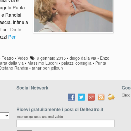
lla Via e
pagnia Punta
 e Randisi
scia. Infine a
ico “Dalle
azzi
Per
•
Teatro
•
Video
9 gennaio 2015
•
diego dalla via
•
Enzo
arta dalla via
•
Massimo Luconi
•
palazzi consiglia
•
Punta
Stefano Randisi
•
tahar ben jelloun
Social Network
Goog
Click
Ricevi gratuitamente i post di Delteatro.it
Inserisci qui sotto una mail valida