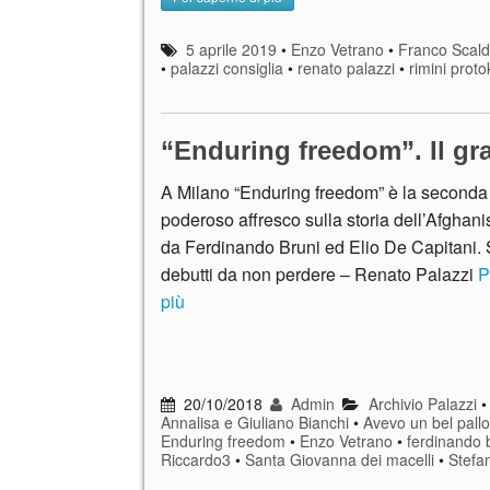
5 aprile 2019
•
Enzo Vetrano
•
Franco Scald
•
palazzi consiglia
•
renato palazzi
•
rimini proto
“Enduring freedom”. Il gr
A Milano “Enduring freedom” è la seconda 
poderoso affresco sulla storia dell’Afghanis
da Ferdinando Bruni ed Elio De Capitani. Sc
debutti da non perdere – Renato Palazzi
P
più
20/10/2018
Admin
Archivio Palazzi
Annalisa e Giuliano Bianchi
•
Avevo un bel pall
Enduring freedom
•
Enzo Vetrano
•
ferdinando 
Riccardo3
•
Santa Giovanna dei macelli
•
Stefa