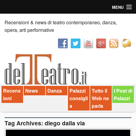
MENU
Home
Recensioni & news di teatro contemporaneo, danza,
opera, arti performative
Recensioni
Anticipazioni
News
Palazzi consiglia
Recens
News
Danza
Palazzi
Tutto il
I Post di
Video
ioni
consigli
Web ne
Palazzi
Chi siamo
a
parla
Contatti
Tag Archives:
diego dalla via
dT in English