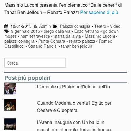
Massimo Luconi presenta l’emblematico “Dalle ceneri” di
Tahar Ben Jelloun – Renato Palazzi
Per saperne di più
10/01/2015
Admin
Palazzi consiglia
•
Teatro
•
Video
9 gennaio 2015
•
diego dalla via
•
Enzo Vetrano
•
go down
moses
•
hamlet travestie
•
marta dalla via
•
Massimo Luconi
•
palazzi consiglia
•
Punta Corsara
•
renato palazzi
•
Romeo
Castellucci
•
Stefano Randisi
•
tahar ben jelloun
Post più popolari
L'amante di Pinter nell'intrico dell'io
Quando Modena diventa l’Egitto per
Cesare e Cleopatra
L’Arena inaugura con Un ballo in
maschera: elegante, forse fin troppo