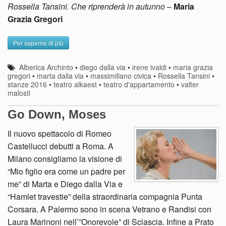
Rossella Tansini. Che riprenderà in autunno
–
Maria
Grazia Gregori
Per saperne di più
Alberica Archinto
•
diego dalla via
•
irene ivaldi
•
maria grazia
gregori
•
marta dalla via
•
massimiliano civica
•
Rossella Tansini
•
stanze 2016
•
teatro alkaest
•
teatro d'appartamento
•
valter
malosti
Go Down, Moses
Il nuovo spettacolo di Romeo
Castellucci debutti a Roma. A
Milano consigliamo la visione di
“Mio figlio era come un padre per
me” di Marta e Diego dalla Via e
“Hamlet travestie” della straordinaria compagnia Punta
Corsara. A Palermo sono in scena Vetrano e Randisi con
Laura Marinoni nell’”Onorevole” di Sciascia. Infine a Prato