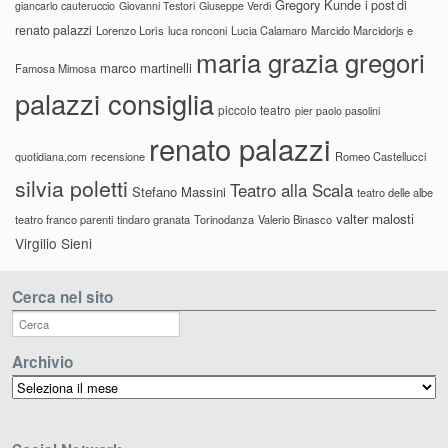
Gregory Kunde
i post di
giancarlo cauteruccio
Giovanni Testori
Giuseppe Verdi
renato palazzi
Lorenzo Loris
luca ronconi
Lucia Calamaro
Marcido Marcidorjs e
maria grazia gregori
marco martinelli
Famosa Mimosa
palazzi consiglia
piccolo teatro
pier paolo pasolini
renato palazzi
recensione
Romeo Castellucci
quotidiana.com
silvia poletti
Teatro alla Scala
Stefano Massini
teatro delle albe
valter malosti
teatro franco parenti
tindaro granata
Torinodanza
Valerio Binasco
Virgilio Sieni
Cerca nel sito
Archivio
Archivio