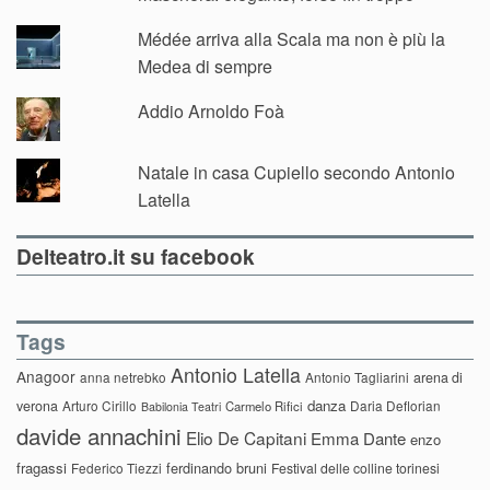
Médée arriva alla Scala ma non è più la
Medea di sempre
Addio Arnoldo Foà
Natale in casa Cupiello secondo Antonio
Latella
Delteatro.it su facebook
Tags
Antonio Latella
Anagoor
anna netrebko
Antonio Tagliarini
arena di
danza
verona
Arturo Cirillo
Daria Deflorian
Carmelo Rifici
Babilonia Teatri
davide annachini
Elio De Capitani
Emma Dante
enzo
fragassi
ferdinando bruni
Federico Tiezzi
Festival delle colline torinesi