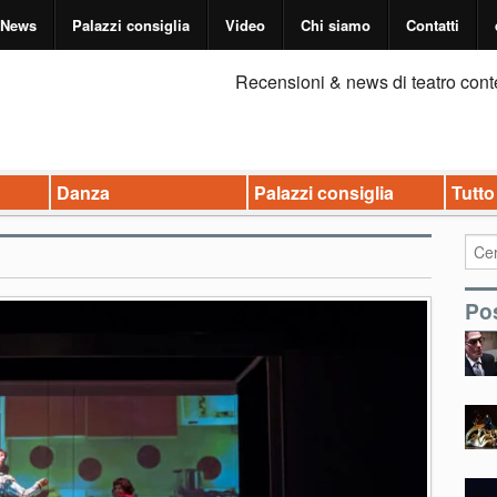
News
Palazzi consiglia
Video
Chi siamo
Contatti
Recensioni & news di teatro cont
Danza
Palazzi consiglia
Tutto
Pos