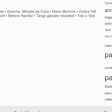
Carme
ann
ati
•
Granma. Metales de Cuba
•
Mario Martone
•
Ombre folli
koll
•
Stefano Randisi
•
Tango glaciale reloaded
•
Totò e Vicé
fraga
colli
Verdi
luca 
marco
pa
pasoli
pa
Stef
teatro
valte