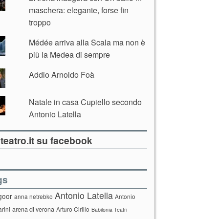
maschera: elegante, forse fin
troppo
Médée arriva alla Scala ma non è
più la Medea di sempre
Addio Arnoldo Foà
Natale in casa Cupiello secondo
Antonio Latella
teatro.it su facebook
gs
Antonio Latella
goor
anna netrebko
Antonio
arini
arena di verona
Arturo Cirillo
Babilonia Teatri