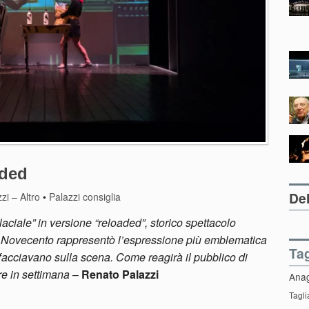
aded
Del
zi – Altro
•
Palazzi consiglia
iale” in versione “reloaded”, storico spettacolo
el Novecento rappresentò l’espressione più emblematica
Ta
affacciavano sulla scena. Come reagirà il pubblico di
re in settimana
–
Renato Palazzi
Ana
Tagli