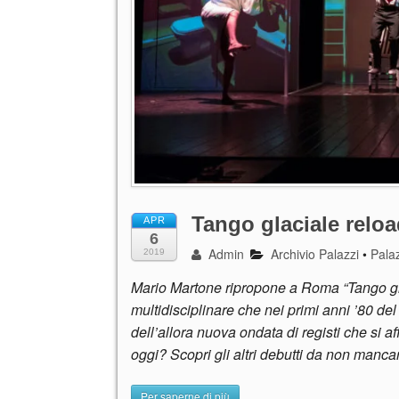
Tango glaciale relo
APR
6
Admin
Archivio Palazzi
•
Palaz
2019
Mario Martone ripropone a Roma “Tango glac
multidisciplinare che nei primi anni ’80 d
dell’allora nuova ondata di registi che si 
oggi? Scopri gli altri debutti da non manca
Per saperne di più