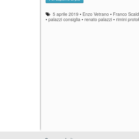
5 aprile 2019
•
Enzo Vetrano
•
Franco Scald
•
palazzi consiglia
•
renato palazzi
•
rimini proto