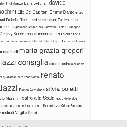
davide
danza
Daria Deflorian
lo Rifici
achini
Elio De Capitani
Emma Dante
enzo
ssi
ferdinando bruni
Federico Tiezzi
Festival delle
ne torinesi
giancarlo cauteruccio
Giovanni Testori
Giuseppe
Gregory Kunde
i post di renato palazzi
Lorenzo Loris
ronconi
Lucia Calamaro
Marcido Marcidorjs e Famosa Mimosa
maria grazia gregori
 martinelli
lazzi consiglia
piccolo teatro
pier paolo
renato
recensione
ni
quotidiana.com
lazzi
silvia poletti
Romeo Castellucci
Teatro alla Scala
ano Massini
teatro delle albe
 franco parenti
tindaro granata
Torinodanza
Valerio Binasco
Virgilio Sieni
r malosti