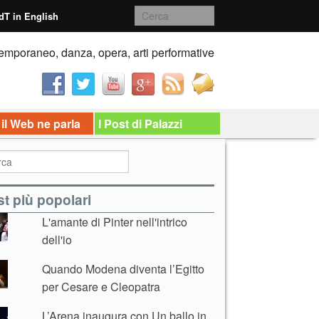
dT in English
emporaneo, danza, opera, arti performative
 il Web ne parla
I Post di Palazzi
t più popolari
L'amante di Pinter nell'intrico
dell'io
Quando Modena diventa l’Egitto
per Cesare e Cleopatra
L’Arena inaugura con Un ballo in