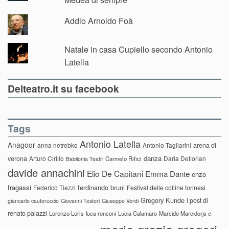
Addio Arnoldo Foà
Natale in casa Cupiello secondo Antonio
Latella
Delteatro.it su facebook
Tags
Antonio Latella
Anagoor
anna netrebko
Antonio Tagliarini
arena di
danza
verona
Arturo Cirillo
Daria Deflorian
Carmelo Rifici
Babilonia Teatri
davide annachini
Elio De Capitani
Emma Dante
enzo
fragassi
ferdinando bruni
Federico Tiezzi
Festival delle colline torinesi
Gregory Kunde
i post di
giancarlo cauteruccio
Giovanni Testori
Giuseppe Verdi
renato palazzi
Lorenzo Loris
luca ronconi
Lucia Calamaro
Marcido Marcidorjs e