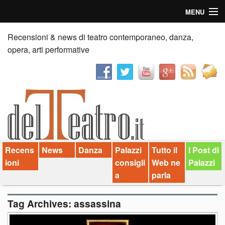
MENU
Home
Recensioni & news di teatro contemporaneo, danza,
opera, arti performative
Recensioni
Anticipazioni
News
Palazzi consiglia
Recens
News
Danza
Palazzi
Tutto il
I Post di
Video
ioni
consigli
Web ne
Palazzi
Chi siamo
a
parla
Contatti
Tag Archives:
assassina
dT in English