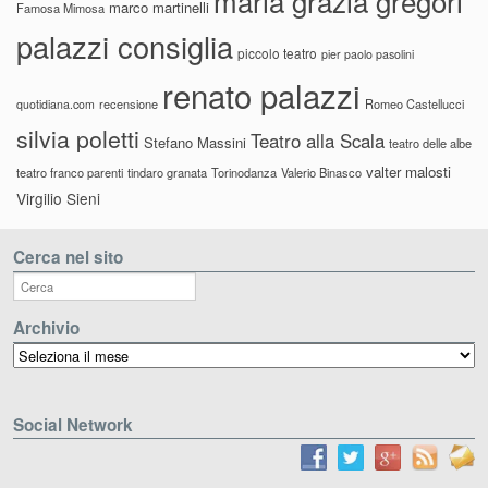
maria grazia gregori
marco martinelli
Famosa Mimosa
palazzi consiglia
piccolo teatro
pier paolo pasolini
renato palazzi
recensione
Romeo Castellucci
quotidiana.com
silvia poletti
Teatro alla Scala
Stefano Massini
teatro delle albe
valter malosti
teatro franco parenti
tindaro granata
Torinodanza
Valerio Binasco
Virgilio Sieni
Cerca nel sito
Archivio
Archivio
Social Network