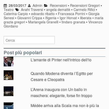
28/03/2017
Admin
Recensioni
•
Recensioni Gregori
•
Teatro
Anahi Traversi
•
angela demattè
•
Carmelo Rifici
•
Caterina Carpio
•
edoardo ribatto
•
Francesca Porrini
•
Giorgia
Senesi
•
Giovanni Crippa
•
Ifigenia
•
Igor Horvat
•
liberata
•
maria
grazia gregori
•
Mariangela Granelli
•
tindaro granata
•
Vincenzo
Giordano
Post più popolari
L'amante di Pinter nell'intrico dell'io
Quando Modena diventa l’Egitto per
Cesare e Cleopatra
L’Arena inaugura con Un ballo in
maschera: elegante, forse fin troppo
Médée arriva alla Scala ma non è più la