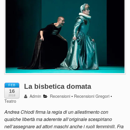
La bisbetica domata
FEB
16
Admin
Recensioni
•
Recensioni Gregori
•
2018
Teatro
Andrea Chiodi firma la regia di un allestimento con
qualche libertà ma aderente all’originale scespiriano
nell’assegnare ad attori maschi anche i ruoli femminili. Fra