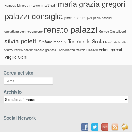
maria grazia gregori
marco martinelli
Famosa Mimosa
palazzi consiglia
piccolo teatro
pier paolo pasolini
renato palazzi
recensione
Romeo Castellucci
quotidiana.com
silvia poletti
Teatro alla Scala
Stefano Massini
teatro delle albe
valter malosti
teatro franco parenti
tindaro granata
Torinodanza
Valerio Binasco
Virgilio Sieni
Cerca nel sito
Archivio
Archivio
Social Network