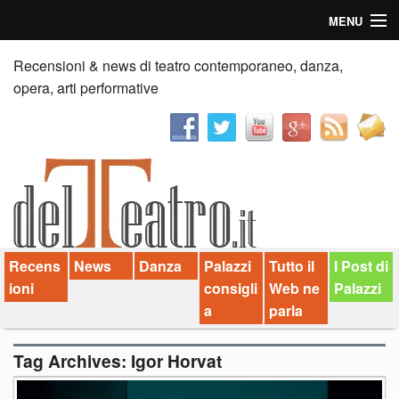
MENU
Home
Recensioni & news di teatro contemporaneo, danza,
opera, arti performative
Recensioni
Anticipazioni
News
Palazzi consiglia
Recens
News
Danza
Palazzi
Tutto il
I Post di
Video
ioni
consigli
Web ne
Palazzi
Chi siamo
a
parla
Contatti
Tag Archives:
Igor Horvat
dT in English