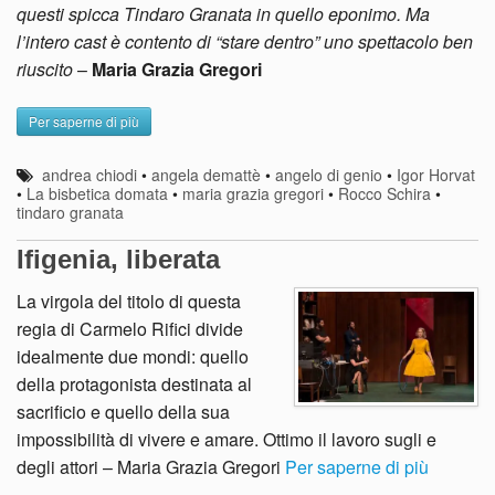
questi spicca Tindaro Granata in quello eponimo. Ma
l’intero cast è contento di “stare dentro” uno spettacolo ben
riuscito
–
Maria Grazia Gregori
Per saperne di più
andrea chiodi
•
angela demattè
•
angelo di genio
•
Igor Horvat
•
La bisbetica domata
•
maria grazia gregori
•
Rocco Schira
•
tindaro granata
Ifigenia, liberata
La virgola del titolo di questa
regia di Carmelo Rifici divide
idealmente due mondi: quello
della protagonista destinata al
sacrificio e quello della sua
impossibilità di vivere e amare. Ottimo il lavoro sugli e
degli attori – Maria Grazia Gregori
Per saperne di più