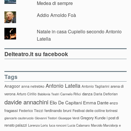
Medea di sempre
Addio Arnoldo Foà
Natale in casa Cupiello secondo Antonio
Latella
Delteatro.it su facebook
Tags
Antonio Latella
Anagoor
anna netrebko
Antonio Tagliarini
arena di
danza
verona
Arturo Cirillo
Daria Deflorian
Carmelo Rifici
Babilonia Teatri
davide annachini
Elio De Capitani
Emma Dante
enzo
fragassi
ferdinando bruni
Federico Tiezzi
Festival delle colline torinesi
Gregory Kunde
i post di
giancarlo cauteruccio
Giovanni Testori
Giuseppe Verdi
renato palazzi
Lorenzo Loris
luca ronconi
Lucia Calamaro
Marcido Marcidorjs e