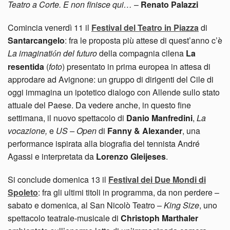
Teatro a Corte. E non finisce qui…
–
Renato Palazzi
Comincia venerdì 11 il
Festival del Teatro in Piazza
di
Santarcangelo
: fra le proposta più attese di quest’anno c’è
La imaginati
n del futuro
della compagnia
cilena
La
ó
resentida
(
foto
) presentato in
prima europea in attesa di
approdare ad Avignone: un gruppo di dirigenti del Cile di
oggi immagina un ipotetico dialogo con Allende sullo stato
attuale del Paese. Da vedere anche, in questo fine
settimana, il nuovo spettacolo di
Danio Manfredini
,
La
vocazione,
e
US – Open
di
Fanny & Alexander
, una
performance ispirata alla biografia del tennista André
Agassi e interpretata da
Lorenzo Gleijeses
.
Si conclude domenica 13 il
Festival dei Due Mondi di
Spoleto
: fra gli ultimi titoli in programma, da non perdere –
sabato e domenica, al San Nicolò Teatro –
King Size
, uno
spettacolo teatrale-musicale di
Christoph Marthaler