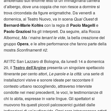
ambientato sull’enorme letto di un’immaginaria camera
d’albergo, dove una coppia che non riesce a dormire si
trova circondata da figure enigmatiche. Da venerdì a
domenica, al Teatro Nuovo, va in scena
Quai Ouest
di
Bernard-Marie Koltès
con la regia di
Paolo Magelli
e
Paolo Graziosi
fra gli interpreti. Da seguire, alla Rocca
Albornoz,
Ma / mains tenant le vide
, la bella creazione del
gruppo
Opera
, e le altre performance che fanno parte della
mostra
Sconfinamenti
2.
#
All’ITC San Lazzaro di Bologna, da lunedì 14 a domenica
20, il
Teatro dell’Argine
presenta un singolare spettacolo
itinerante per cento attori,
Le parole e la città
: una serie di
installazioni visive e sonore ideate per raccontare il
contesto urbano raccogliendo, attraverso interviste
condotte nei mesi precedenti, le voci, le testimonianze di
chi lo abita, espresse in varie lingue. Gli spettatori si
muovono fra questi piccoli palcoscenici guidati dalle
indicazioni di un’audioguida. Ogni sera intervengono artisti