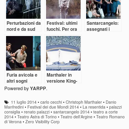
Perturbazioni da
Festival: ultimi
Santarcangelo:
nord e da sud
fuochi. Per ora
assegnati i
nell’estate dei
premi dello
festival
Straniero
Furia avicola e
Marthaler in
altri sogni
versione King-
Size
Powered by
YARPP
.
11 luglio 2014
•
carlo cecchi
•
Christoph Marthaler
•
Danio
Manfredini
•
Festival dei due Mondi 2014
•
La resentida
•
palazzi
consiglia
•
renato palazzi
•
santarcangelo 2014
•
teatro a corte
2014
•
Teatro Astra di Torino
•
Teatro dell'Argine
•
Teatro Romano
di Verona
•
Zero Visibility Corp