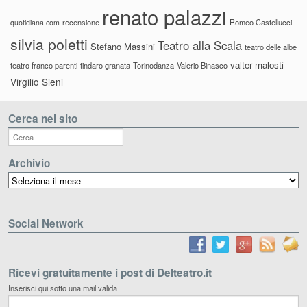
renato palazzi
recensione
Romeo Castellucci
quotidiana.com
silvia poletti
Teatro alla Scala
Stefano Massini
teatro delle albe
valter malosti
teatro franco parenti
tindaro granata
Torinodanza
Valerio Binasco
Virgilio Sieni
Cerca nel sito
Archivio
Archivio
Social Network
Ricevi gratuitamente i post di Delteatro.it
Inserisci qui sotto una mail valida