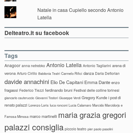
Natale in casa Cupiello secondo Antonio
Latella
Delteatro.it su facebook
Tags
Antonio Latella
Anagoor
anna netrebko
Antonio Tagliarini
arena di
danza
verona
Arturo Cirillo
Daria Deflorian
Carmelo Rifici
Babilonia Teatri
davide annachini
Elio De Capitani
Emma Dante
enzo
fragassi
ferdinando bruni
Federico Tiezzi
Festival delle colline torinesi
Gregory Kunde
i post di
giancarlo cauteruccio
Giovanni Testori
Giuseppe Verdi
renato palazzi
Lorenzo Loris
luca ronconi
Lucia Calamaro
Marcido Marcidorjs e
maria grazia gregori
marco martinelli
Famosa Mimosa
palazzi consiglia
piccolo teatro
pier paolo pasolini