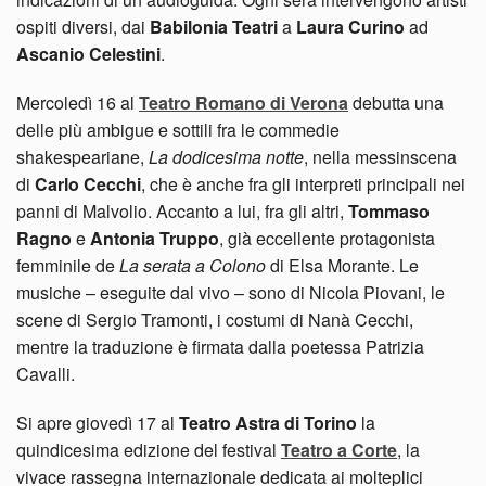
ospiti diversi, dai
Babilonia Teatri
a
Laura Curino
ad
Ascanio Celestini
.
Mercoledì 16 al
Teatro Romano di Verona
debutta una
delle più ambigue e sottili fra le commedie
shakespeariane,
La dodicesima notte
, nella messinscena
di
Carlo Cecchi
, che è anche fra gli interpreti principali nei
panni di Malvolio. Accanto a lui, fra gli altri,
Tommaso
Ragno
e
Antonia Truppo
, già eccellente protagonista
femminile de
La serata a Colono
di Elsa Morante. Le
musiche – eseguite dal vivo – sono di Nicola Piovani, le
scene di Sergio Tramonti, i costumi di Nanà Cecchi,
mentre la traduzione è firmata dalla poetessa Patrizia
Cavalli.
Si apre giovedì 17 al
Teatro Astra di Torino
la
quindicesima edizione del festival
Teatro a Corte
, la
vivace rassegna internazionale dedicata ai molteplici