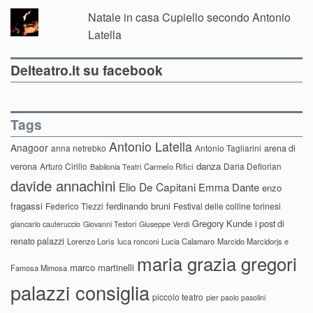
Natale in casa Cupiello secondo Antonio
Latella
Delteatro.it su facebook
Tags
Antonio Latella
Anagoor
anna netrebko
Antonio Tagliarini
arena di
danza
verona
Arturo Cirillo
Daria Deflorian
Carmelo Rifici
Babilonia Teatri
davide annachini
Elio De Capitani
Emma Dante
enzo
fragassi
ferdinando bruni
Federico Tiezzi
Festival delle colline torinesi
Gregory Kunde
i post di
giancarlo cauteruccio
Giovanni Testori
Giuseppe Verdi
renato palazzi
Lorenzo Loris
luca ronconi
Lucia Calamaro
Marcido Marcidorjs e
maria grazia gregori
marco martinelli
Famosa Mimosa
palazzi consiglia
piccolo teatro
pier paolo pasolini