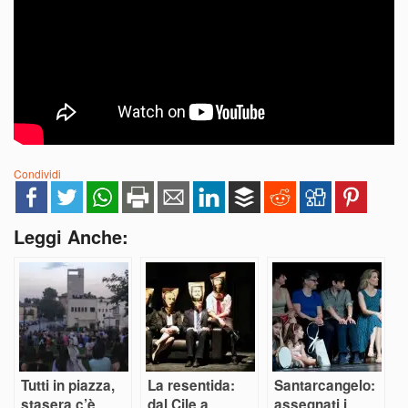
Condividi
Leggi Anche:
Tutti in piazza,
La resentida:
Santarcangelo:
stasera c’è
dal Cile a
assegnati i