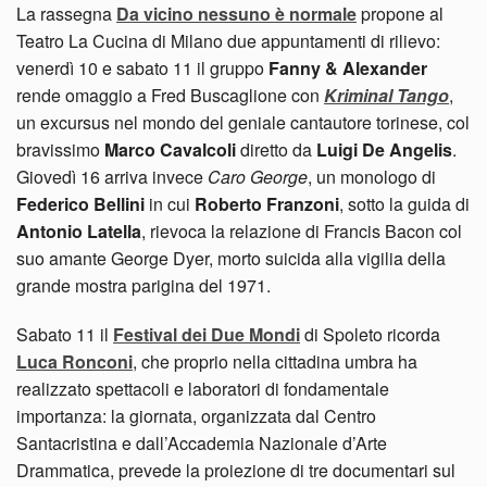
La rassegna
Da vicino nessuno è normale
propone al
Teatro La Cucina di Milano due appuntamenti di rilievo:
venerdì 10 e sabato 11 il gruppo
Fanny & Alexander
rende omaggio a Fred Buscaglione con
Kriminal Tango
,
un excursus nel mondo del geniale cantautore torinese, col
bravissimo
Marco Cavalcoli
diretto da
Luigi De Angelis
.
Giovedì 16 arriva invece
Caro George
, un monologo di
Federico Bellini
in cui
Roberto Franzoni
, sotto la guida di
Antonio Latella
, rievoca la relazione di Francis Bacon col
suo amante George Dyer, morto suicida alla vigilia della
grande mostra parigina del 1971.
Sabato 11 il
Festival dei Due Mondi
di Spoleto ricorda
Luca Ronconi
, che proprio nella cittadina umbra ha
realizzato spettacoli e laboratori di fondamentale
importanza: la giornata, organizzata dal Centro
Santacristina e dall’Accademia Nazionale d’Arte
Drammatica, prevede la proiezione di tre documentari sul