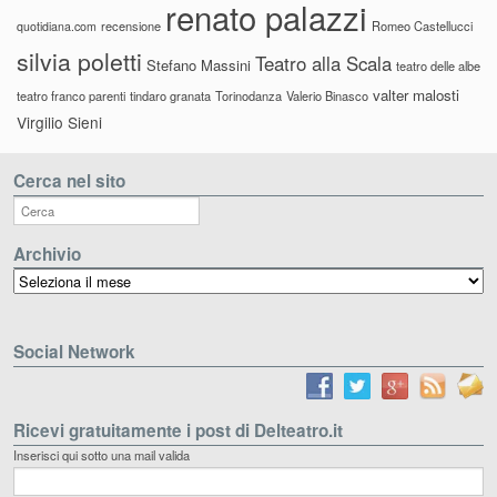
renato palazzi
recensione
Romeo Castellucci
quotidiana.com
silvia poletti
Teatro alla Scala
Stefano Massini
teatro delle albe
valter malosti
teatro franco parenti
tindaro granata
Torinodanza
Valerio Binasco
Virgilio Sieni
Cerca nel sito
Archivio
Archivio
Social Network
Ricevi gratuitamente i post di Delteatro.it
Inserisci qui sotto una mail valida