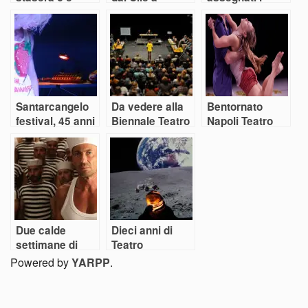
teatro
Santarcangelo
premi dello
Straniero
Santarcangelo
Da vedere alla
Bentornato
festival, 45 anni
Biennale Teatro
Napoli Teatro
in nove giorni e
di Venezia
Festival
un’anteprima
Due calde
Dieci anni di
settimane di
Teatro
teatro
Sotterraneo
Powered by
YARPP
.