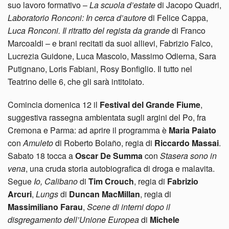
suo lavoro formativo –
La scuola d’estate
di Jacopo Quadri,
Laboratorio Ronconi: In cerca d’autore
di Felice Cappa,
Luca Ronconi. Il ritratto del regista da grande
di Franco
Marcoaldi – e brani recitati da suoi allievi, Fabrizio Falco,
Lucrezia Guidone, Luca Mascolo, Massimo Odierna, Sara
Putignano, Loris Fabiani, Rosy Bonfiglio. Il tutto nel
Teatrino delle 6, che gli sarà intitolato.
Comincia domenica 12 il
Festival del Grande Fiume
,
suggestiva rassegna ambientata sugli argini del Po, fra
Cremona e Parma: ad aprire il programma è
Maria Paiato
con
Amuleto
di Roberto Bolaño, regia di
Riccardo Massai
.
Sabato 18 tocca a
Oscar De Summa
con
Stasera sono in
vena
, una cruda storia autobiografica di droga e malavita.
Segue
Io, Calibano
di
Tim Crouch
, regia di
Fabrizio
Arcuri
,
Lungs
di
Duncan MacMillan
, regia di
Massimiliano Farau
,
Scene di interni dopo il
disgregamento dell’Unione Europea
di
Michele