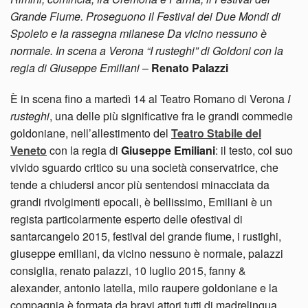
Grande Fiume. Proseguono il Festival dei Due Mondi di
Spoleto e la rassegna milanese Da vicino nessuno è
normale. In scena a Verona “I rusteghi” di Goldoni con la
regia di Giuseppe Emiliani
–
Renato Palazzi
È in scena fino a martedì 14 al Teatro Romano di Verona
I
rusteghi
, una delle più significative fra le grandi commedie
goldoniane, nell’allestimento del
Teatro Stabile del
Veneto
con la regia di
Giuseppe Emiliani
: il testo, col suo
vivido sguardo critico su una società conservatrice, che
tende a chiudersi ancor più sentendosi minacciata da
grandi rivolgimenti epocali, è bellissimo, Emiliani è un
regista particolarmente esperto delle ofestival di
santarcangelo 2015, festival del grande fiume, i rustighi,
giuseppe emiliani, da vicino nessuno è normale, palazzi
consiglia, renato palazzi, 10 luglio 2015, fanny &
alexander, antonio latella, milo raupere goldoniane e la
compagnia è formata da bravi attori tutti di madrelingua