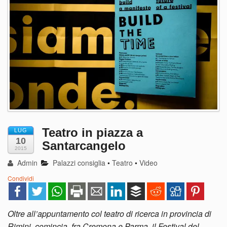
Teatro in piazza a
LUG
10
Santarcangelo
2015
Admin
Palazzi consiglia
•
Teatro
•
Video
Condividi
Oltre all’appuntamento col teatro di ricerca in provincia di
Rimini, comincia, fra Cremona e Parma, il Festival del