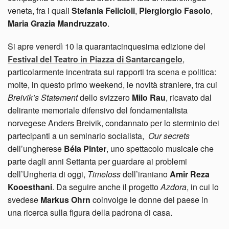
veneta, fra i quali
Stefania Felicioli
,
Piergiorgio Fasolo
,
Maria Grazia Mandruzzato
.
Si apre venerdì 10 la quarantacinquesima edizione del
Festival del Teatro in Piazza di Santarcangelo
,
particolarmente incentrata sui rapporti tra scena e politica:
molte, in questo primo weekend, le novità straniere, tra cui
Breivik’s Statement
dello svizzero
Milo Rau
, ricavato dal
delirante memoriale difensivo del fondamentalista
norvegese Anders Breivik, condannato per lo sterminio dei
partecipanti a un seminario socialista,
Our secrets
dell’ungherese
Béla Pinter
, uno spettacolo musicale che
parte dagli anni Settanta per guardare ai problemi
dell’Ungheria di oggi,
Timeloss
dell’iraniano
Amir Reza
Kooesthani
. Da seguire anche il progetto
Azdora
, in cui lo
svedese
Markus Ohrn
coinvolge le donne del paese in
una ricerca sulla figura della padrona di casa.