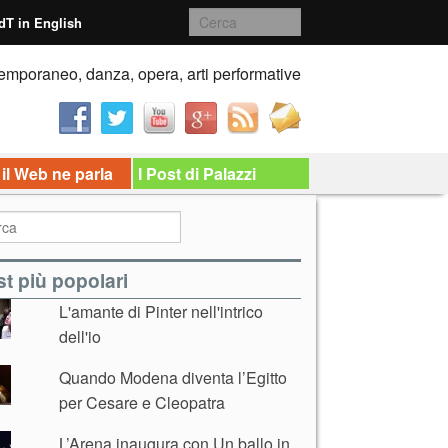
dT in English
emporaneo, danza, opera, arti performative
 il Web ne parla
I Post di Palazzi
t più popolari
L'amante di Pinter nell'intrico
dell'io
Quando Modena diventa l’Egitto
per Cesare e Cleopatra
L’Arena inaugura con Un ballo in