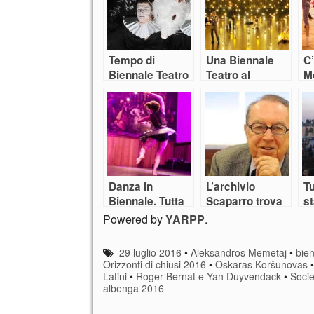
Tempo di
Una Biennale
C’
Biennale Teatro
Teatro al
M
femminile
da
Bi
Si
Danza in
L’archivio
Tu
Biennale. Tutta
Scaparro trova
st
Venezia è un
casa a Venezia
te
Powered by
YARPP
.
palcoscenico
29 luglio 2016
•
Aleksandros Memetaj
•
bien
Orizzonti di chiusi 2016
•
Oskaras Koršunovas
Latini
•
Roger Bernat e Yan Duyvendack
•
Socie
albenga 2016