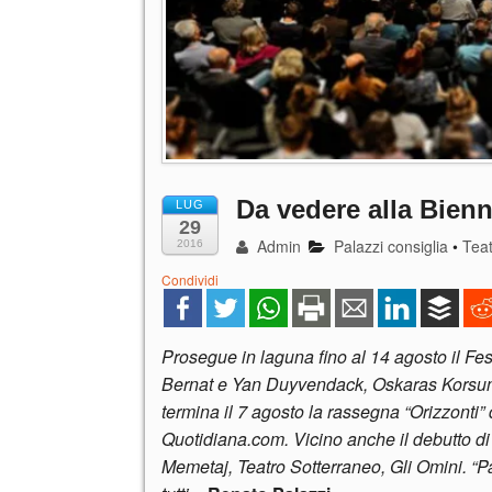
Da vedere alla Bienn
LUG
29
Admin
Palazzi consiglia
•
Tea
2016
Condividi
Prosegue in laguna fino al 14 agosto il Fest
Bernat e Yan Duyvendack, Oskaras Korsun
termina il 7 agosto la rassegna “Orizzonti” 
Quotidiana.com. Vicino anche il debutto di
Memetaj, Teatro Sotterraneo, Gli Omini. “Pa