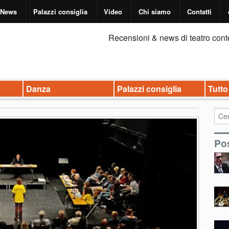
News
Palazzi consiglia
Video
Chi siamo
Contatti
Recensioni & news di teatro cont
Danza
Palazzi consiglia
Tutto
Pos