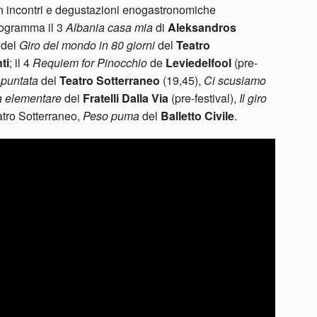
con incontri e degustazioni enogastronomiche
programma il 3
Albania casa mia
di
Aleksandros
 del
Giro del mondo in 80 giorni
del
Teatro
ti
; il 4
Requiem for Pinocchio
de
Leviedelfool
(pre-
^ puntata
del
Teatro Sotterraneo
(19,45),
Ci scusiamo
 elementare
dei
Fratelli Dalla Via
(pre-festival),
Il giro
atro Sotterraneo,
Peso puma
del
Balletto Civile
.