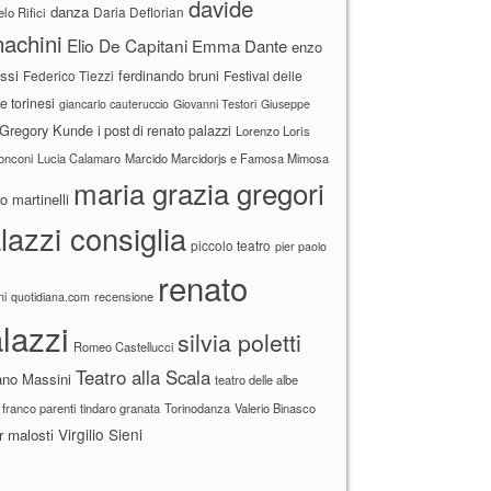
davide
danza
Daria Deflorian
lo Rifici
achini
Elio De Capitani
Emma Dante
enzo
ssi
ferdinando bruni
Federico Tiezzi
Festival delle
ne torinesi
giancarlo cauteruccio
Giovanni Testori
Giuseppe
Gregory Kunde
i post di renato palazzi
Lorenzo Loris
ronconi
Lucia Calamaro
Marcido Marcidorjs e Famosa Mimosa
maria grazia gregori
 martinelli
lazzi consiglia
piccolo teatro
pier paolo
renato
recensione
ni
quotidiana.com
lazzi
silvia poletti
Romeo Castellucci
Teatro alla Scala
ano Massini
teatro delle albe
 franco parenti
tindaro granata
Torinodanza
Valerio Binasco
Virgilio Sieni
r malosti