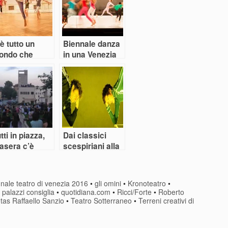
è tutto un
Biennale danza
ondo che
in una Venezia
nza alla
da vertigine
ennale di
eni
tti in piazza,
Dai classici
asera c’è
scespiriani alla
atro
trilogia
dell’inesistente
nale teatro di venezia 2016
•
gli omini
•
Kronoteatro
•
•
palazzi consiglia
•
quotidiana.com
•
Ricci/Forte
•
Roberto
tas Raffaello Sanzio
•
Teatro Sotterraneo
•
Terreni creativi di