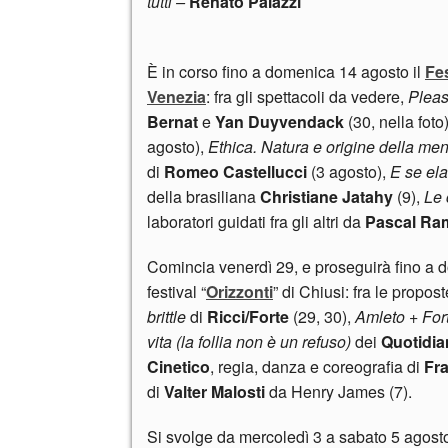
tutti –
Renato Palazzi
È in corso fino a domenica 14 agosto il
Fes
Venezia
: fra gli spettacoli da vedere,
Pleas
Bernat
e
Yan Duyvendack
(30, nella foto
agosto),
Ethica. Natura e origine della men
di
Romeo Castellucci
(3 agosto),
E se el
della brasiliana
Christiane Jatahy
(9),
Le 
laboratori guidati fra gli altri da
Pascal Ra
Comincia venerdì 29, e proseguirà fino a 
festival “
Orizzonti
” di Chiusi: fra le propos
brittle
di
Ricci/Forte
(29, 30),
Amleto + Fo
vita (la follia non è un refuso)
dei
Quotidi
Cinetico
, regia, danza e coreografia di
Fr
di
Valter Malosti
da Henry James (7).
Si svolge da mercoledì 3 a sabato 5 agosto