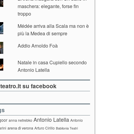
maschera: elegante, forse fin
troppo
Médée arriva alla Scala ma non è
più la Medea di sempre
Addio Arnoldo Foà
Natale in casa Cupiello secondo
Antonio Latella
teatro.it su facebook
gs
Antonio Latella
goor
anna netrebko
Antonio
arini
arena di verona
Arturo Cirillo
Babilonia Teatri