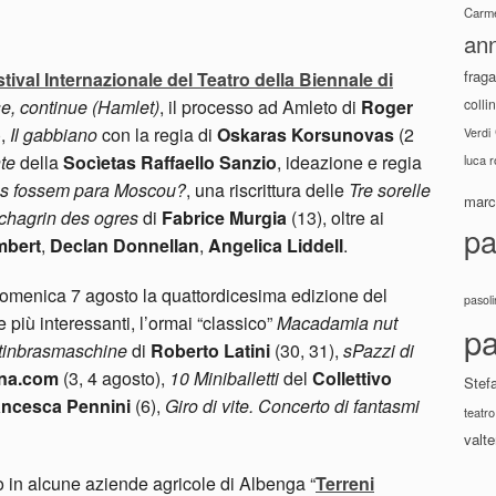
Carme
ann
fraga
tival Internazionale del Teatro della Biennale di
colli
e, continue (Hamlet)
, il processo ad Amleto di
Roger
),
Il gabbiano
con la regia di
Oskaras Korsunovas
(2
Verdi
te
della
Socìetas Raffaello Sanzio
, ideazione e regia
luca 
as fossem para Moscou?
, una riscrittura delle
Tre sorelle
marco
chagrin des ogres
di
Fabrice Murgia
(13), oltre ai
pa
mbert
,
Declan Donnellan
,
Angelica Liddell
.
domenica 7 agosto la quattordicesima edizione del
pasoli
te più interessanti, l’ormai “classico”
Macadamia nut
pa
rtinbrasmaschine
di
Roberto Latini
(30, 31),
sPazzi di
ana.com
(3, 4 agosto),
10 Miniballetti
del
Collettivo
Stef
ancesca Pennini
(6),
Giro di vite. Concerto di fantasmi
teatro
valte
 in alcune aziende agricole di Albenga “
Terreni