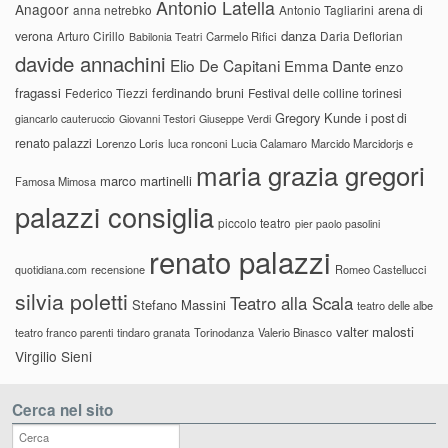
Antonio Latella
Anagoor
anna netrebko
Antonio Tagliarini
arena di
danza
verona
Arturo Cirillo
Daria Deflorian
Carmelo Rifici
Babilonia Teatri
davide annachini
Elio De Capitani
Emma Dante
enzo
fragassi
ferdinando bruni
Federico Tiezzi
Festival delle colline torinesi
Gregory Kunde
i post di
giancarlo cauteruccio
Giovanni Testori
Giuseppe Verdi
renato palazzi
Lorenzo Loris
luca ronconi
Lucia Calamaro
Marcido Marcidorjs e
maria grazia gregori
marco martinelli
Famosa Mimosa
palazzi consiglia
piccolo teatro
pier paolo pasolini
renato palazzi
recensione
Romeo Castellucci
quotidiana.com
silvia poletti
Teatro alla Scala
Stefano Massini
teatro delle albe
valter malosti
teatro franco parenti
tindaro granata
Torinodanza
Valerio Binasco
Virgilio Sieni
Cerca nel sito