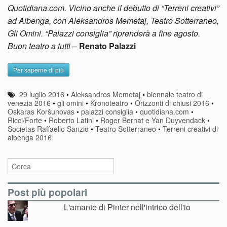
Quotidiana.com. Vicino anche il debutto di “Terreni creativi”
ad Albenga, con Aleksandros Memetaj, Teatro Sotterraneo,
Gli Omini. “Palazzi consiglia” riprenderà a fine agosto.
Buon teatro a tutti –
Renato Palazzi
Per saperne di più
29 luglio 2016
•
Aleksandros Memetaj
•
biennale teatro di
venezia 2016
•
gli omini
•
Kronoteatro
•
Orizzonti di chiusi 2016
•
Oskaras Koršunovas
•
palazzi consiglia
•
quotidiana.com
•
Ricci/Forte
•
Roberto Latini
•
Roger Bernat e Yan Duyvendack
•
Societas Raffaello Sanzio
•
Teatro Sotterraneo
•
Terreni creativi di
albenga 2016
Post più popolari
L'amante di Pinter nell'intrico dell'io