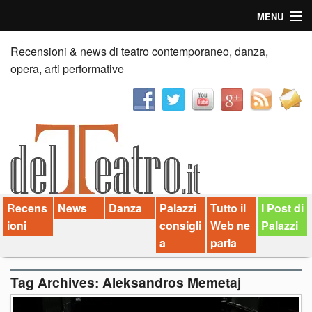
MENU
Home
Recensioni & news di teatro contemporaneo, danza,
opera, arti performative
Recensioni
Anticipazioni
News
Palazzi consiglia
Recens
News
Danza
Palazzi
Tutto il
I Post di
Video
ioni
consigli
Web ne
Palazzi
Chi siamo
a
parla
Contatti
Tag Archives:
Aleksandros Memetaj
dT in English