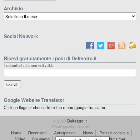
Archivio
Archivio
Social Network
Ricevi gratuitamente i post di Delteatro.it
Inserisci qui sotto una mail valida
Google Website Translator
Click on flags or choose from the menu [google-translator]
© 2026
Delteatro.it
Xin Magazine Theme
Home
Recensioni
Anticipazioni
News
Palazzi consiglia
Video
Chi siamo
Contatti
dT in English
Disclaimer