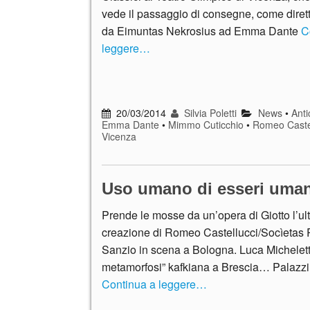
vede il passaggio di consegne, come diretto
da Eimuntas Nekrosius ad Emma Dante
C
leggere…
20/03/2014
Silvia Poletti
News
•
Anti
Emma Dante
•
Mimmo Cuticchio
•
Romeo Caste
Vicenza
Uso umano di esseri uman
Prende le mosse da un’opera di Giotto l’ul
creazione di Romeo Castellucci/Socìetas 
Sanzio in scena a Bologna. Luca Micheletti
metamorfosi” kafkiana a Brescia… Palazzi
Continua a leggere…