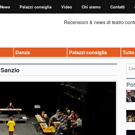
News
Palazzi consiglia
Video
Chi siamo
Contatti
Recensioni & news di teatro cont
Danza
Palazzi consiglia
Tutto
 Sanzio
Pos