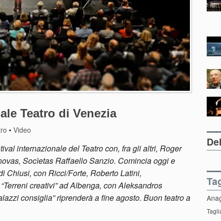
ale Teatro di Venezia
tro
•
Video
Del
ival internazionale del Teatro con, fra gli altri, Roger
ovas, Socìetas Raffaello Sanzio. Comincia oggi e
di Chiusi, con Ricci/Forte, Roberto Latini,
Ta
 “Terreni creativi” ad Albenga, con Aleksandros
lazzi consiglia” riprenderà a fine agosto. Buon teatro a
Ana
Tagli