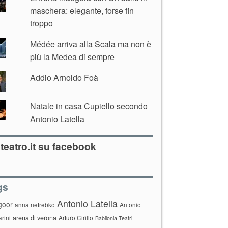
maschera: elegante, forse fin
troppo
Médée arriva alla Scala ma non è
più la Medea di sempre
Addio Arnoldo Foà
Natale in casa Cupiello secondo
Antonio Latella
teatro.it su facebook
gs
Antonio Latella
goor
anna netrebko
Antonio
arini
arena di verona
Arturo Cirillo
Babilonia Teatri