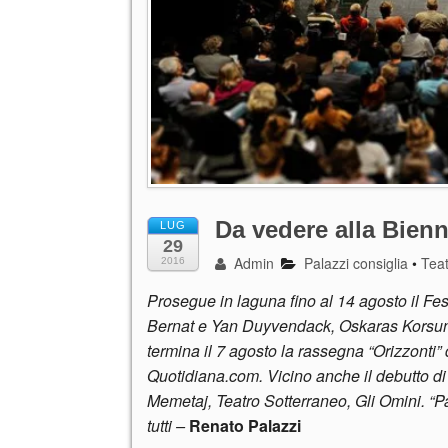
Da vedere alla Bienn
LUG
29
Admin
Palazzi consiglia
•
Tea
2016
Prosegue in laguna fino al 14 agosto il Fest
Bernat e Yan Duyvendack, Oskaras Korsun
termina il 7 agosto la rassegna “Orizzonti” 
Quotidiana.com. Vicino anche il debutto di
Memetaj, Teatro Sotterraneo, Gli Omini. “Pa
tutti –
Renato Palazzi