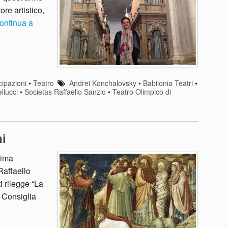
re artistico,
ontinua a
cipazioni
•
Teatro
Andrei Konchalovsky
•
Babilonia Teatri
•
llucci
•
Societas Raffaello Sanzio
•
Teatro Olimpico di
i
tima
Raffaello
 rilegge “La
 Consiglia