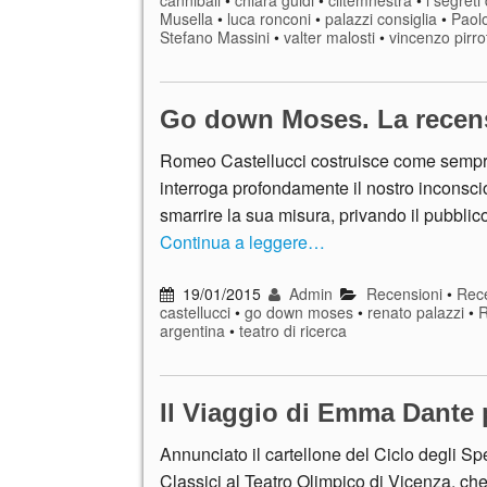
Musella
•
luca ronconi
•
palazzi consiglia
•
Paolo
Stefano Massini
•
valter malosti
•
vincenzo pirro
Go down Moses. La recen
Romeo Castellucci costruisce come sempre 
interroga profondamente il nostro inconsci
smarrire la sua misura, privando il pubbli
Continua a leggere…
19/01/2015
Admin
Recensioni
•
Rece
castellucci
•
go down moses
•
renato palazzi
•
R
argentina
•
teatro di ricerca
Il Viaggio di Emma Dante 
Annunciato il cartellone del Ciclo degli Spe
Classici al Teatro Olimpico di Vicenza, ch