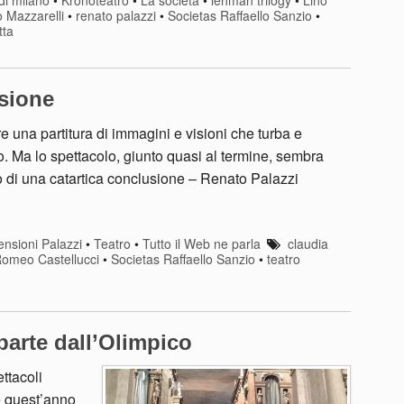
 Mazzarelli
•
renato palazzi
•
Societas Raffaello Sanzio
•
tta
sione
una partitura di immagini e visioni che turba e
o. Ma lo spettacolo, giunto quasi al termine, sembra
co di una catartica conclusione – Renato Palazzi
nsioni Palazzi
•
Teatro
•
Tutto il Web ne parla
claudia
omeo Castellucci
•
Societas Raffaello Sanzio
•
teatro
parte dall’Olimpico
ttacoli
e quest’anno