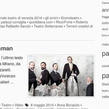
Carme
ann
fraga
nale teatro di venezia 2016
•
gli omini
•
Kronoteatro
•
•
palazzi consiglia
•
quotidiana.com
•
Ricci/Forte
•
Roberto
colli
tas Raffaello Sanzio
•
Teatro Sotterraneo
•
Terreni creativi di
Verdi
luca 
marco
ehman
pa
l’ultimo testo
a Milano, da
pasoli
arelli.
pa
 Vincenzo
alieri …
Stef
teatro
valte
•
Teatro
•
Video
8 maggio 2015
•
Anna Bonaiuto
•
 di milano
•
Kronoteatro
•
La società
•
lehman trilogy
•
Lino