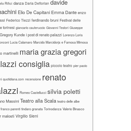
davide
danza
Daria Deflorian
lo Rifici
achini
Elio De Capitani
Emma Dante
enzo
ssi
ferdinando bruni
Federico Tiezzi
Festival delle
ne torinesi
giancarlo cauteruccio
Giovanni Testori
Giuseppe
Gregory Kunde
i post di renato palazzi
Lorenzo Loris
ronconi
Lucia Calamaro
Marcido Marcidorjs e Famosa Mimosa
maria grazia gregori
 martinelli
lazzi consiglia
piccolo teatro
pier paolo
renato
recensione
ni
quotidiana.com
lazzi
silvia poletti
Romeo Castellucci
Teatro alla Scala
ano Massini
teatro delle albe
 franco parenti
tindaro granata
Torinodanza
Valerio Binasco
Virgilio Sieni
r malosti