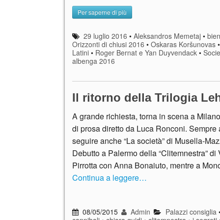
Per saperne di più
29 luglio 2016
•
Aleksandros Memetaj
•
bien
Orizzonti di chiusi 2016
•
Oskaras Koršunovas
Latini
•
Roger Bernat e Yan Duyvendack
•
Socie
albenga 2016
Il ritorno della Trilogia L
A grande richiesta, torna in scena a Milano 
di prosa diretto da Luca Ronconi. Sempre 
seguire anche “La società” di Musella-Mazz
Debutto a Palermo della “Clitemnestra” di
Pirrotta con Anna Bonaiuto, mentre a Monc
Continua a leggere…
08/05/2015
Admin
Palazzi consiglia
cannibali
•
chiara guidi
•
clitemnestra
•
i segreti