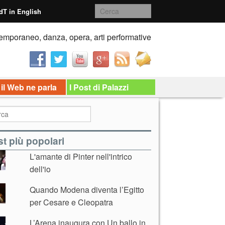
dT in English
emporaneo, danza, opera, arti performative
 il Web ne parla
I Post di Palazzi
t più popolari
L'amante di Pinter nell'intrico
dell'io
Quando Modena diventa l’Egitto
per Cesare e Cleopatra
L’Arena inaugura con Un ballo in