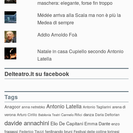
maschera: elegante, forse fin troppo
Médée arriva alla Scala ma non è più la
Medea di sempre
Addio Arnoldo Foà
Natale in casa Cupiello secondo Antonio
Latella
Delteatro.it su facebook
Tags
Antonio Latella
Anagoor
anna netrebko
Antonio Tagliarini
arena di
danza
verona
Arturo Cirillo
Daria Deflorian
Carmelo Rifici
Babilonia Teatri
davide annachini
Elio De Capitani
Emma Dante
enzo
fragassi
ferdinando bruni
Federico Tiezzi
Festival delle colline torinesi