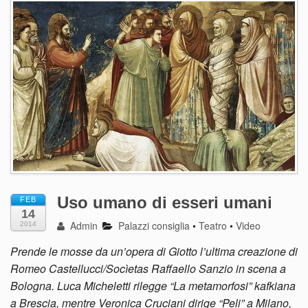
Uso umano di esseri umani
FEB
14
Admin
Palazzi consiglia
•
Teatro
•
Video
2014
Prende le mosse da un’opera di Giotto l’ultima creazione di
Romeo Castellucci/Socìetas Raffaello Sanzio in scena a
Bologna. Luca Micheletti rilegge “La metamorfosi” kafkiana
a Brescia, mentre Veronica Cruciani dirige “Peli” a Milano,