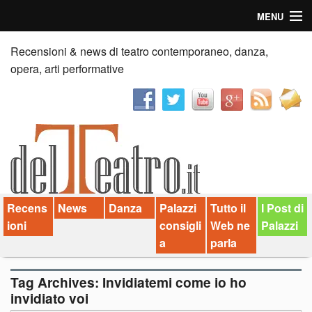
MENU
Home
Recensioni & news di teatro contemporaneo, danza,
opera, arti performative
Recensioni
Anticipazioni
News
Palazzi consiglia
Recens
News
Danza
Palazzi
Tutto il
I Post di
Video
ioni
consigli
Web ne
Palazzi
Chi siamo
a
parla
Contatti
Tag Archives:
Invidiatemi come io ho
invidiato voi
dT in English