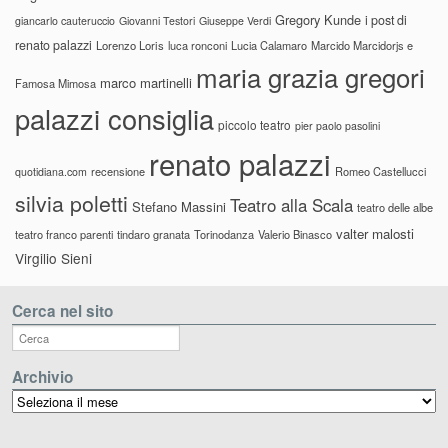
Gregory Kunde
i post di
giancarlo cauteruccio
Giovanni Testori
Giuseppe Verdi
renato palazzi
Lorenzo Loris
luca ronconi
Lucia Calamaro
Marcido Marcidorjs e
maria grazia gregori
marco martinelli
Famosa Mimosa
palazzi consiglia
piccolo teatro
pier paolo pasolini
renato palazzi
recensione
Romeo Castellucci
quotidiana.com
silvia poletti
Teatro alla Scala
Stefano Massini
teatro delle albe
valter malosti
teatro franco parenti
tindaro granata
Torinodanza
Valerio Binasco
Virgilio Sieni
Cerca nel sito
Archivio
Archivio