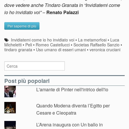
dove vedere anche Tindaro Granata in “Invidiatemi come
io ho invidiato voi”
–
Renato Palazzi
Per saperne di più
Invidiatemi come io ho invidiato voi
•
La metamorfosi
•
Luca
Micheletti
•
Peli
•
Romeo Castellucci
•
Societas Raffaello Sanzio
•
tindaro granata
•
Uso umano di esseri umani
•
veronica cruciani
Post più popolari
L'amante di Pinter nell'intrico dell'io
Quando Modena diventa l’Egitto per
Cesare e Cleopatra
L’Arena inaugura con Un ballo in