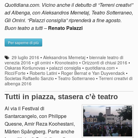
Quotidiana.com. Vicino anche il debutto di “Terreni creativi”
ad Albenga, con Aleksandros Memetaj, Teatro Sotterraneo,
Gli Omini. “Palazzi consiglia” riprenderà a fine agosto.
Buon teatro a tutti –
Renato Palazzi
Per saperne di più
29 luglio 2016
•
Aleksandros Memetaj
•
biennale teatro di
venezia 2016
•
gli omini
•
Kronoteatro
•
Orizzonti di chiusi 2016
•
Oskaras Koršunovas
•
palazzi consiglia
•
quotidiana.com
•
Ricci/Forte
•
Roberto Latini
•
Roger Bernat e Yan Duyvendack
•
Societas Raffaello Sanzio
•
Teatro Sotterraneo
•
Terreni creativi di
albenga 2016
Tutti in piazza, stasera c’è teatro
Al via il Festival di
Santarcangelo, con Philippe
Quesne, Amir Reza Koohestani,
Mårten Spångberg. Parte anche