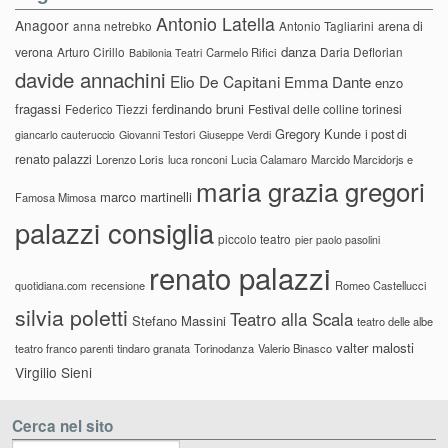
Antonio Latella
Anagoor
anna netrebko
Antonio Tagliarini
arena di
danza
verona
Arturo Cirillo
Daria Deflorian
Carmelo Rifici
Babilonia Teatri
davide annachini
Elio De Capitani
Emma Dante
enzo
fragassi
ferdinando bruni
Federico Tiezzi
Festival delle colline torinesi
Gregory Kunde
i post di
giancarlo cauteruccio
Giovanni Testori
Giuseppe Verdi
renato palazzi
Lorenzo Loris
luca ronconi
Lucia Calamaro
Marcido Marcidorjs e
maria grazia gregori
marco martinelli
Famosa Mimosa
palazzi consiglia
piccolo teatro
pier paolo pasolini
renato palazzi
recensione
Romeo Castellucci
quotidiana.com
silvia poletti
Teatro alla Scala
Stefano Massini
teatro delle albe
valter malosti
teatro franco parenti
tindaro granata
Torinodanza
Valerio Binasco
Virgilio Sieni
Cerca nel sito