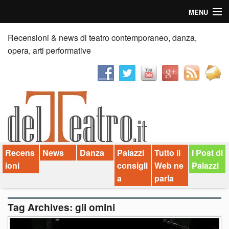
MENU
Home
Recensioni & news di teatro contemporaneo, danza,
opera, arti performative
Recensioni
Anticipazioni
News
Palazzi consiglia
Recens
News
Danza
Palazzi
Tutto il
I Post di
Video
ioni
consigli
Web ne
Palazzi
Chi siamo
a
parla
Contatti
Tag Archives:
gli omini
dT in English