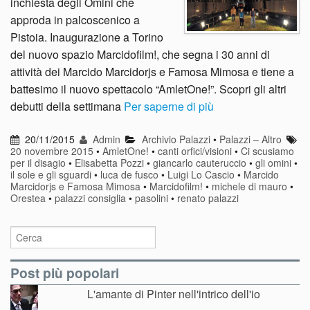
inchiesta degli Omini che
approda in palcoscenico a
Pistoia. Inaugurazione a Torino
del nuovo spazio Marcidofilm!, che segna i 30 anni di
attività dei Marcido Marcidorjs e Famosa Mimosa e tiene a
battesimo il nuovo spettacolo “AmletOne!”. Scopri gli altri
debutti della settimana
Per saperne di più
20/11/2015
Admin
Archivio Palazzi
•
Palazzi – Altro
20 novembre 2015
•
AmletOne!
•
canti orfici/visioni
•
Ci scusiamo
per il disagio
•
Elisabetta Pozzi
•
giancarlo cauteruccio
•
gli omini
•
il sole e gli sguardi
•
luca de fusco
•
Luigi Lo Cascio
•
Marcido
Marcidorjs e Famosa Mimosa
•
Marcidofilm!
•
michele di mauro
•
Orestea
•
palazzi consiglia
•
pasolini
•
renato palazzi
Post più popolari
L'amante di Pinter nell'intrico dell'io