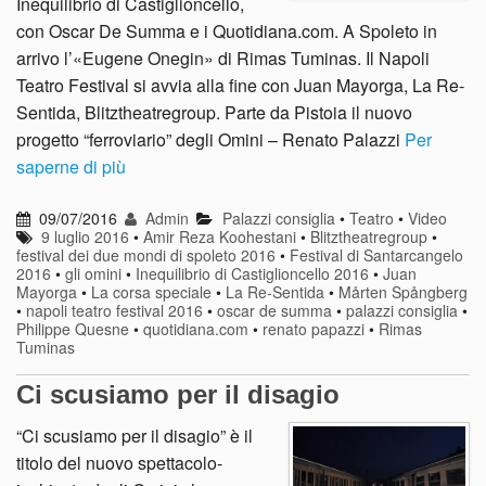
Inequilibrio di Castiglioncello,
con Oscar De Summa e i Quotidiana.com. A Spoleto in
arrivo l’«Eugene Onegin» di Rimas Tuminas. Il Napoli
Teatro Festival si avvia alla fine con Juan Mayorga, La Re-
Sentida, Blitztheatregroup. Parte da Pistoia il nuovo
progetto “ferroviario” degli Omini – Renato Palazzi
Per
saperne di più
09/07/2016
Admin
Palazzi consiglia
•
Teatro
•
Video
9 luglio 2016
•
Amir Reza Koohestani
•
Blitztheatregroup
•
festival dei due mondi di spoleto 2016
•
Festival di Santarcangelo
2016
•
gli omini
•
Inequilibrio di Castiglioncello 2016
•
Juan
Mayorga
•
La corsa speciale
•
La Re-Sentida
•
Mårten Spångberg
•
napoli teatro festival 2016
•
oscar de summa
•
palazzi consiglia
•
Philippe Quesne
•
quotidiana.com
•
renato papazzi
•
Rimas
Tuminas
Ci scusiamo per il disagio
“Ci scusiamo per il disagio” è il
titolo del nuovo spettacolo-