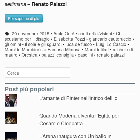
settimana
–
Renato Palazzi
Per saperne di più
20 novembre 2015
•
AmletOne!
•
canti orfici/visioni
•
Ci
scusiamo per il disagio
•
Elisabetta Pozzi
•
giancarlo cauteruccio
•
gli omini
•
il sole e gli sguardi
•
luca de fusco
•
Luigi Lo Cascio
•
Marcido Marcidorjs e Famosa Mimosa
•
Marcidofilm!
•
michele di
mauro
•
Orestea
•
palazzi consiglia
•
pasolini
•
renato palazzi
Post più popolari
L'amante di Pinter nell'intrico dell'io
Quando Modena diventa l’Egitto per
Cesare e Cleopatra
L’Arena inaugura con Un ballo in