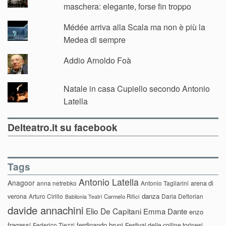
maschera: elegante, forse fin troppo
Médée arriva alla Scala ma non è più la
Medea di sempre
Addio Arnoldo Foà
Natale in casa Cupiello secondo Antonio
Latella
Delteatro.it su facebook
Tags
Antonio Latella
Anagoor
anna netrebko
Antonio Tagliarini
arena di
danza
verona
Arturo Cirillo
Daria Deflorian
Carmelo Rifici
Babilonia Teatri
davide annachini
Elio De Capitani
Emma Dante
enzo
fragassi
ferdinando bruni
Federico Tiezzi
Festival delle colline torinesi