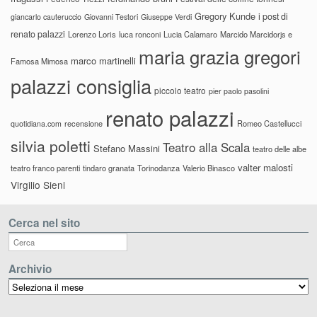
Gregory Kunde
i post di
giancarlo cauteruccio
Giovanni Testori
Giuseppe Verdi
renato palazzi
Lorenzo Loris
luca ronconi
Lucia Calamaro
Marcido Marcidorjs e
maria grazia gregori
marco martinelli
Famosa Mimosa
palazzi consiglia
piccolo teatro
pier paolo pasolini
renato palazzi
recensione
Romeo Castellucci
quotidiana.com
silvia poletti
Teatro alla Scala
Stefano Massini
teatro delle albe
valter malosti
teatro franco parenti
tindaro granata
Torinodanza
Valerio Binasco
Virgilio Sieni
Cerca nel sito
Archivio
Archivio