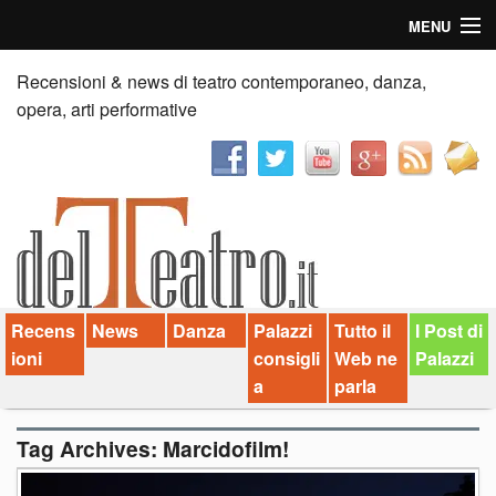
MENU
Home
Recensioni & news di teatro contemporaneo, danza,
opera, arti performative
Recensioni
Anticipazioni
News
Palazzi consiglia
Recens
News
Danza
Palazzi
Tutto il
I Post di
Video
ioni
consigli
Web ne
Palazzi
Chi siamo
a
parla
Contatti
Tag Archives:
Marcidofilm!
dT in English