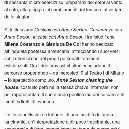
di sessanta micro-esercizi sul prepararsi dei corpi al vento,
al sole, alla pioggia, ai cambiamenti del tempo e al variare
delle stagioni.
Si intitolavano
Cocktail con Anne Sexton
,
Conferenza con
Anne Sexton
,
In casa con Anne Sexton
i tre “studi” che
Milena Costanzo
e
Gianluca De Col
hanno dedicato
all’inquieta poetessa americana, intrecciando i suoi versi
schizofrenici con dei propri personali frammenti
esistenziali. Ora i due bravissimi attori concludono il
percorso proponendo – da mercoledì 5 al Teatro i di Milano
– lo spettacolo compiuto,
Anne Sexton cleaning the
house
, costruito però nella stessa chiave informale, non
per rappresentare il suo mondo poetico ma per cercare altri
modi indiretti di evocarlo.
Un testo bellissimo e febbrile, di una lucidità dolorosa,
lancinante, un’interpretazione a dir poco trascinante, una
scenografia di forte impatto emotivo: torna da mercoledì 5