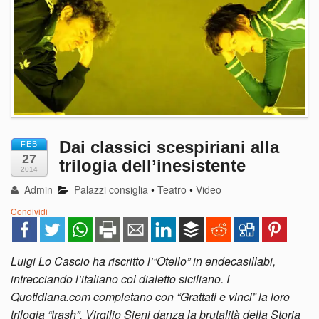
Dai classici scespiriani alla
FEB
27
trilogia dell’inesistente
2014
Admin
Palazzi consiglia
•
Teatro
•
Video
Condividi
Luigi Lo Cascio ha riscritto l’“Otello” in endecasillabi,
intrecciando l’italiano col dialetto siciliano. I
Quotidiana.com completano con “Grattati e vinci” la loro
trilogia “trash”. Virgilio Sieni danza la brutalità della Storia