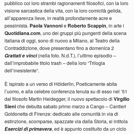
pubblico coi loro strambi ragionamenti filosofici, con la loro
visione sarcastica della vita, con la loro comicità gelida,
all’apparenza lieve, in realtà profondamente acre e
pessimista.
Paola Vannoni
e
Roberto Scappin
, in arte i
Quotidiana.com
, uno dei gruppi più pungenti della scena
italiana di oggi, sono di nuovo a Milano, al Teatro della
Contraddizione, dove presentano fino a domenica 2
Grattati e vinci
(nella foto. N.d.T.), l’ultimo episodio –
dall’improbabile titolo trash – della loro “Trilogia
dell’inesistente”.
È ispirato a un verso di Hölderlin, Poeticamente abita
l’uomo, e alla celebre conferenza tenuta su di esso nel ’51
dal filosofo Martin Heidegger, il nuovo spettacolo di
Virgilio
Sieni
che debutta sabato primo marzo a Cango – Cantieri
Goldonetta di Firenze: dedicato alle comunità in via di
estinzione, scomparse, spazzate via dalla Storia, si intitola
Esercizi di primavera
, ed è appunto costituito da un ciclo