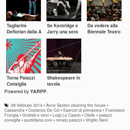
Tagliarini-
Se Kentridge e
Da vedere alla
Deflorian dalla A
Jarry una sera
Biennale Teatro
alla Z
alla Pergola…
di Venezia
Torna Palazzi
Shakespeare in
Consiglia
tavola
Powered by
YARPP
.
28 febbraio 2014
•
Anne Sexton cleaning the house
•
Cassandra
•
Costanzo-De Col
•
Esercizi di primavera
•
Francesco
Frongia
•
Grattati e vinci
•
Luigi Lo Cascio
•
Otello
•
palazzi
consiglia
•
quotidiana.com
•
renato palazzi
•
Virgilio Sieni