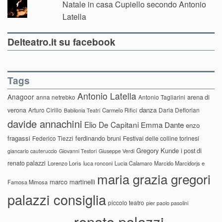
Natale in casa Cupiello secondo Antonio
Latella
Delteatro.it su facebook
Tags
Antonio Latella
Anagoor
anna netrebko
Antonio Tagliarini
arena di
danza
verona
Arturo Cirillo
Daria Deflorian
Carmelo Rifici
Babilonia Teatri
davide annachini
Elio De Capitani
Emma Dante
enzo
fragassi
ferdinando bruni
Federico Tiezzi
Festival delle colline torinesi
Gregory Kunde
i post di
giancarlo cauteruccio
Giovanni Testori
Giuseppe Verdi
renato palazzi
Lorenzo Loris
luca ronconi
Lucia Calamaro
Marcido Marcidorjs e
maria grazia gregori
marco martinelli
Famosa Mimosa
palazzi consiglia
piccolo teatro
pier paolo pasolini
renato palazzi