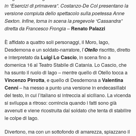
in “Esercizi di primavera”. Costanzo-De Col presentano la
versione compiuta dello spettacolo sulla poetessa Anne
Sexton. Infine, torna in scena la pregevole “Cassandra”
diretta da Francesco Frongia
–
Renato Palazzi
È affidato a quattro soli personaggi, il Moro, Iago,
Desdemona e un soldato-narratore, l’
Otello
riscritto, diretto
e interpretato da
Luigi Lo Cascio
, in scena fino a
domenica 16 al Teatro Stabile di Catania. Lo Cascio, che
ha ssunto il ruolo di Iago – mentre quello di Otello tocca a
Vincenzo Pirrotta
, e quello di Desdemona a
Valentina
Cenni
– ha messo a punto una versione in endecasillabi
del testo, in cui l’italiano si intreccia al siciliano. La vicenda
si sviluppa a ritroso: comincia quando i fatti sono già
avvenuti e viene ricostruita dal soldato che tenta di stabilire
le colpe di Iago.
Divertono, ma con un sottofondo di amarezza, spiazzano il