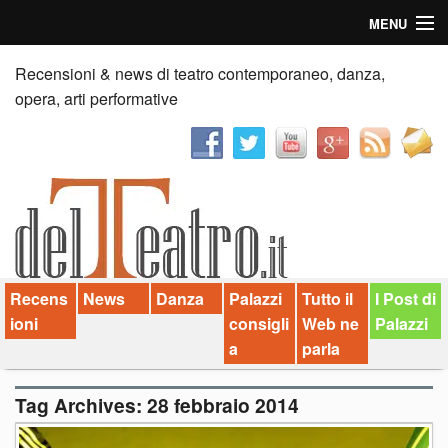
MENU
Home
Recensioni & news di teatro contemporaneo, danza,
opera, arti performative
Recensioni
Anticipazioni
News
Palazzi consiglia
Recens
News
Danza
Palazzi
Tutto il
I Post di
Video
ioni
consigli
Web ne
Palazzi
Chi siamo
a
parla
Contatti
Tag Archives:
28 febbraio 2014
dT in English