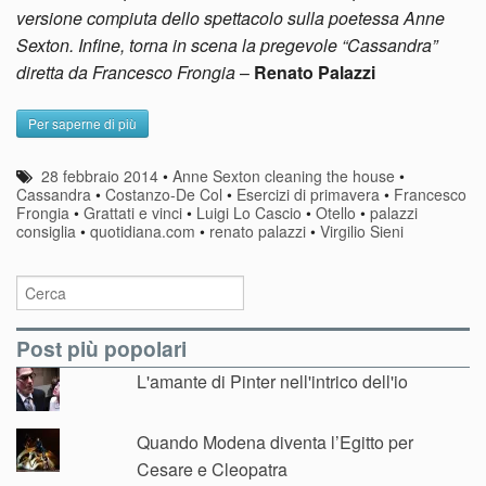
versione compiuta dello spettacolo sulla poetessa Anne
Sexton. Infine, torna in scena la pregevole “Cassandra”
diretta da Francesco Frongia
–
Renato Palazzi
Per saperne di più
28 febbraio 2014
•
Anne Sexton cleaning the house
•
Cassandra
•
Costanzo-De Col
•
Esercizi di primavera
•
Francesco
Frongia
•
Grattati e vinci
•
Luigi Lo Cascio
•
Otello
•
palazzi
consiglia
•
quotidiana.com
•
renato palazzi
•
Virgilio Sieni
Post più popolari
L'amante di Pinter nell'intrico dell'io
Quando Modena diventa l’Egitto per
Cesare e Cleopatra