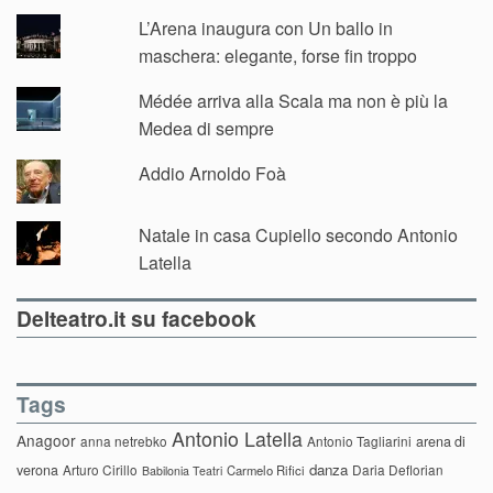
L’Arena inaugura con Un ballo in
maschera: elegante, forse fin troppo
Médée arriva alla Scala ma non è più la
Medea di sempre
Addio Arnoldo Foà
Natale in casa Cupiello secondo Antonio
Latella
Delteatro.it su facebook
Tags
Antonio Latella
Anagoor
anna netrebko
Antonio Tagliarini
arena di
danza
verona
Arturo Cirillo
Daria Deflorian
Carmelo Rifici
Babilonia Teatri