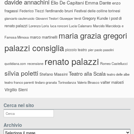
davide annachini
Elio De Capitani
Emma Dante
enzo
fragassi
ferdinando bruni
Federico Tiezzi
Festival delle colline torinesi
Gregory Kunde
i post di
giancarlo cauteruccio
Giovanni Testori
Giuseppe Verdi
renato palazzi
Lorenzo Loris
luca ronconi
Lucia Calamaro
Marcido Marcidorjs e
maria grazia gregori
marco martinelli
Famosa Mimosa
palazzi consiglia
piccolo teatro
pier paolo pasolini
renato palazzi
recensione
Romeo Castellucci
quotidiana.com
silvia poletti
Teatro alla Scala
Stefano Massini
teatro delle albe
valter malosti
teatro franco parenti
tindaro granata
Torinodanza
Valerio Binasco
Virgilio Sieni
Cerca nel sito
Archivio
Archivio