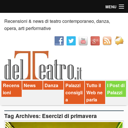
MENU
Home
Recensioni & news di teatro contemporaneo, danza,
opera, arti performative
Recensioni
Anticipazioni
News
Palazzi consiglia
Recens
News
Danza
Palazzi
Tutto il
I Post di
Video
ioni
consigli
Web ne
Palazzi
Chi siamo
a
parla
Contatti
Tag Archives:
Esercizi di primavera
dT in English