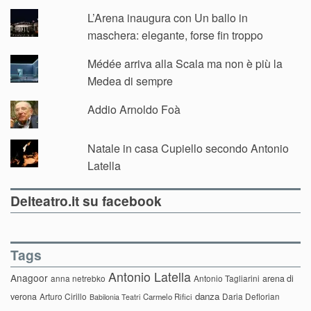
L’Arena inaugura con Un ballo in
maschera: elegante, forse fin troppo
Médée arriva alla Scala ma non è più la
Medea di sempre
Addio Arnoldo Foà
Natale in casa Cupiello secondo Antonio
Latella
Delteatro.it su facebook
Tags
Antonio Latella
Anagoor
anna netrebko
Antonio Tagliarini
arena di
danza
verona
Arturo Cirillo
Daria Deflorian
Carmelo Rifici
Babilonia Teatri