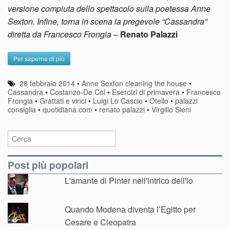
versione compiuta dello spettacolo sulla poetessa Anne
Sexton. Infine, torna in scena la pregevole “Cassandra”
diretta da Francesco Frongia
–
Renato Palazzi
Per saperne di più
28 febbraio 2014
•
Anne Sexton cleaning the house
•
Cassandra
•
Costanzo-De Col
•
Esercizi di primavera
•
Francesco
Frongia
•
Grattati e vinci
•
Luigi Lo Cascio
•
Otello
•
palazzi
consiglia
•
quotidiana.com
•
renato palazzi
•
Virgilio Sieni
Post più popolari
L'amante di Pinter nell'intrico dell'io
Quando Modena diventa l’Egitto per
Cesare e Cleopatra