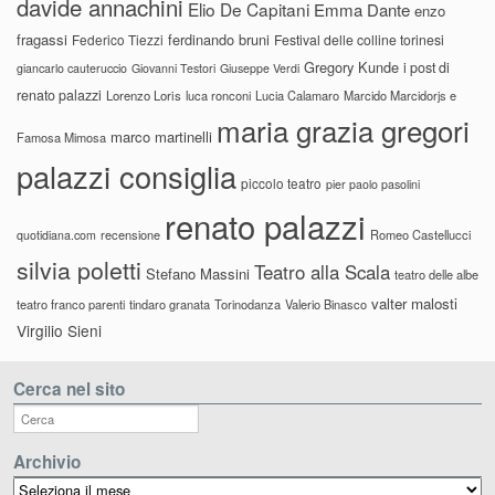
davide annachini
Elio De Capitani
Emma Dante
enzo
fragassi
ferdinando bruni
Federico Tiezzi
Festival delle colline torinesi
Gregory Kunde
i post di
giancarlo cauteruccio
Giovanni Testori
Giuseppe Verdi
renato palazzi
Lorenzo Loris
luca ronconi
Lucia Calamaro
Marcido Marcidorjs e
maria grazia gregori
marco martinelli
Famosa Mimosa
palazzi consiglia
piccolo teatro
pier paolo pasolini
renato palazzi
recensione
Romeo Castellucci
quotidiana.com
silvia poletti
Teatro alla Scala
Stefano Massini
teatro delle albe
valter malosti
teatro franco parenti
tindaro granata
Torinodanza
Valerio Binasco
Virgilio Sieni
Cerca nel sito
Archivio
Archivio