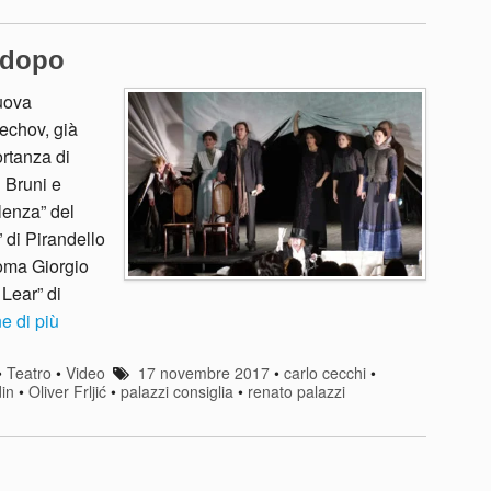
i dopo
uova
Cechov, già
ortanza di
 Bruni e
lenza” del
” di Pirandello
Roma Giorgio
 Lear” di
e di più
•
Teatro
•
Video
17 novembre 2017
•
carlo cecchi
•
in
•
Oliver Frljić
•
palazzi consiglia
•
renato palazzi