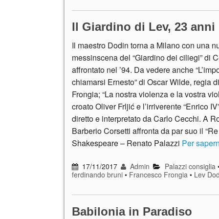
Il Giardino di Lev, 23 ann
Il maestro Dodin torna a Milano con una n
messinscena del “Giardino dei ciliegi” di 
affrontato nel ’94. Da vedere anche “L’imp
chiamarsi Ernesto” di Oscar Wilde, regia di
Frongia; “La nostra violenza e la vostra vio
croato Oliver Frljić e l’irriverente “Enrico IV
diretto e interpretato da Carlo Cecchi. A 
Barberio Corsetti affronta da par suo il “Re
Shakespeare – Renato Palazzi
Per sapern
17/11/2017
Admin
Palazzi consiglia
ferdinando bruni
•
Francesco Frongia
•
Lev Dod
Babilonia in Paradiso