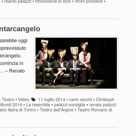
a
•
reanto palazzi
•
Rhinoceros in love
•
rimini protokoll
•
antarcangelo
sarebbe oggi
opravvissuto
tarcangelo.
 comincia in
ui… – Renato
•
Teatro
•
Video
11 luglio 2014
•
carlo cecchi
•
Christoph
e Mondi 2014
•
La resentida
•
palazzi consiglia
•
renato palazzi
tro Astra di Torino
•
Teatro dell'Argine
•
Teatro Romano di