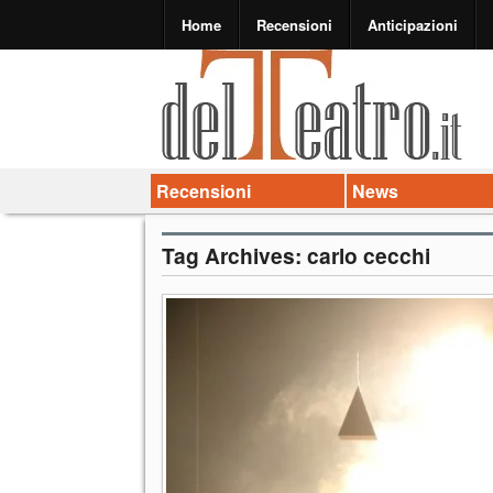
Home
Recensioni
Anticipazioni
Recensioni
News
Tag Archives:
carlo cecchi