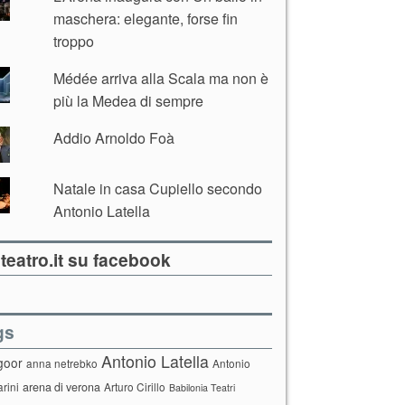
maschera: elegante, forse fin
troppo
Médée arriva alla Scala ma non è
più la Medea di sempre
Addio Arnoldo Foà
Natale in casa Cupiello secondo
Antonio Latella
teatro.it su facebook
gs
Antonio Latella
goor
anna netrebko
Antonio
arini
arena di verona
Arturo Cirillo
Babilonia Teatri