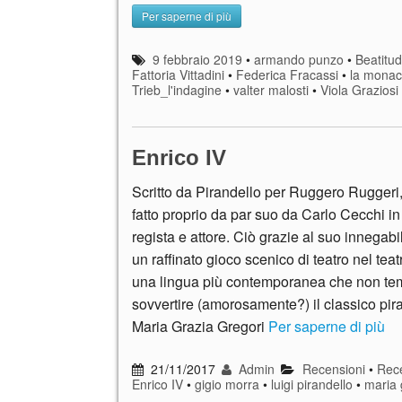
Per saperne di più
9 febbraio 2019
•
armando punzo
•
Beatitu
Fattoria Vittadini
•
Federica Fracassi
•
la monac
Trieb_l'indagine
•
valter malosti
•
Viola Graziosi
Enrico IV
Scritto da Pirandello per Ruggero Ruggeri,
fatto proprio da par suo da Carlo Cecchi in
regista e attore. Ciò grazie al suo innegabi
un raffinato gioco scenico di teatro nel teatr
una lingua più contemporanea che non te
sovvertire (amorosamente?) il classico pir
Maria Grazia Gregori
Per saperne di più
21/11/2017
Admin
Recensioni
•
Rece
Enrico IV
•
gigio morra
•
luigi pirandello
•
maria 