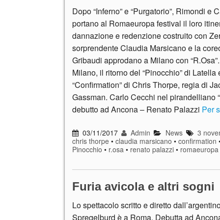
Dopo “Inferno” e “Purgatorio”, Rimondi e C
portano al Romaeuropa festival il loro itiner
dannazione e redenzione costruito con Zer
sorprendente Claudia Marsicano e la coreo
Gribaudi approdano a Milano con “R.Osa”.
Milano, il ritorno del “Pinocchio” di Latella 
“Confirmation” di Chris Thorpe, regia di J
Gassman. Carlo Cecchi nel pirandelliano “
debutto ad Ancona – Renato Palazzi
Per s
03/11/2017
Admin
News
3 nove
chris thorpe
•
claudia marsicano
•
confirmation
Pinocchio
•
r.osa
•
renato palazzi
•
romaeuropa
Furia avicola e altri sogni
Lo spettacolo scritto e diretto dall’argentin
Spregelburd è a Roma. Debutta ad Ancona