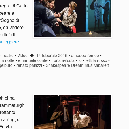
regia di Carlo
peare a
 “Sogno di
e, da vedere
ille” di
 a leggere…
•
Teatro
•
Video
14 febbraio 2015
•
amedeo romeo
•
ma notte
•
emanuele conte
•
Furia avicola
•
Io
•
letizia russo
•
gelburd
•
renato palazzi
•
Shakespeare Dream musiKabarett
h ci ha
drammaturghi
rettanto
 a ring, si
Fulvia