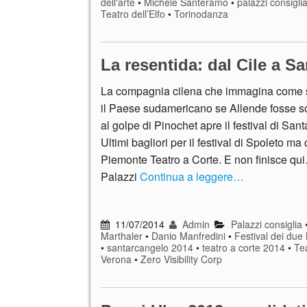
dell'arte
•
Michele Santeramo
•
palazzi consigli
Teatro dell’Elfo
•
Torinodanza
La resentida: dal Cile a S
La compagnia cilena che immagina come 
il Paese sudamericano se Allende fosse s
al golpe di Pinochet apre il festival di San
Ultimi bagliori per il festival di Spoleto ma
Piemonte Teatro a Corte. E non finisce q
Palazzi
Continua a leggere…
11/07/2014
Admin
Palazzi consiglia
Marthaler
•
Danio Manfredini
•
Festival dei du
•
santarcangelo 2014
•
teatro a corte 2014
•
Tea
Verona
•
Zero Visibility Corp