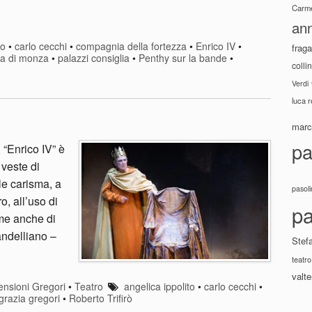
Carme
ann
do
•
carlo cecchi
•
compagnia della fortezza
•
Enrico IV
•
fraga
a di monza
•
palazzi consiglia
•
Penthy sur la bande
•
colli
Verdi
luca 
marco
pa
 “Enrico IV” è
 veste di
le carisma, a
pasoli
o, all’uso di
pa
me anche di
andelliano –
Stef
teatro
valte
nsioni Gregori
•
Teatro
angelica ippolito
•
carlo cecchi
•
grazia gregori
•
Roberto Trifirò