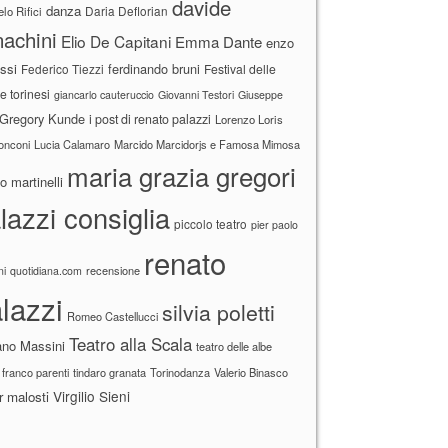
davide
danza
Daria Deflorian
lo Rifici
achini
Elio De Capitani
Emma Dante
enzo
ssi
ferdinando bruni
Federico Tiezzi
Festival delle
ne torinesi
giancarlo cauteruccio
Giovanni Testori
Giuseppe
Gregory Kunde
i post di renato palazzi
Lorenzo Loris
ronconi
Lucia Calamaro
Marcido Marcidorjs e Famosa Mimosa
maria grazia gregori
 martinelli
lazzi consiglia
piccolo teatro
pier paolo
renato
recensione
ni
quotidiana.com
lazzi
silvia poletti
Romeo Castellucci
Teatro alla Scala
ano Massini
teatro delle albe
 franco parenti
tindaro granata
Torinodanza
Valerio Binasco
Virgilio Sieni
r malosti