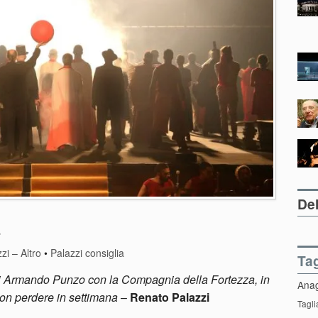
Del
zi – Altro
•
Palazzi consiglia
Ta
o di Armando Punzo con la Compagnia della Fortezza, in
Ana
 non perdere in settimana
–
Renato Palazzi
Tagli