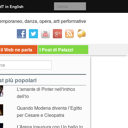
dT in English
emporaneo, danza, opera, arti performative
 il Web ne parla
I Post di Palazzi
t più popolari
L'amante di Pinter nell'intrico
dell'io
Quando Modena diventa l’Egitto
per Cesare e Cleopatra
L’Arena inaugura con Un ballo in