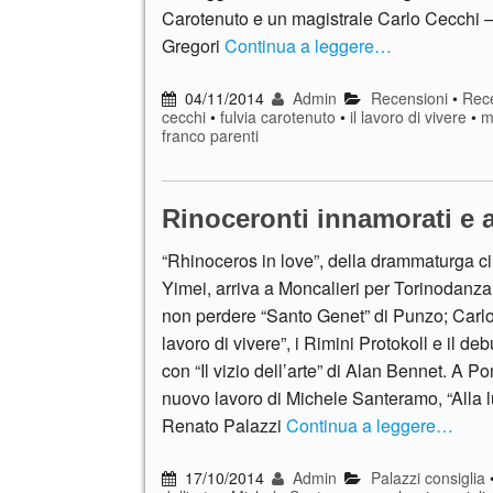
Carotenuto e un magistrale Carlo Cecchi 
Gregori
Continua a leggere…
04/11/2014
Admin
Recensioni
•
Rece
cecchi
•
fulvia carotenuto
•
il lavoro di vivere
•
m
franco parenti
Rinoceronti innamorati e a
“Rhinoceros in love”, della drammaturga c
Yimei, arriva a Moncalieri per Torinodanza
non perdere “Santo Genet” di Punzo; Carlo 
lavoro di vivere”, i Rimini Protokoll e il deb
con “Il vizio dell’arte” di Alan Bennet. A Po
nuovo lavoro di Michele Santeramo, “Alla l
Renato Palazzi
Continua a leggere…
17/10/2014
Admin
Palazzi consiglia