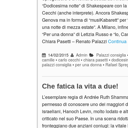
“Dodicesima notte” di Shakespeare con la 
Cecchi (anche interprete). Ancora Shakes
Genova ma in forma di “musiKabarett” per
una notte di mezza estate”. A Milano, infin
“Per una donna” di Letizia Russo e “Io, Cam
Chiara Pasetti – Renato Palazzi
Continua
14/02/2015
Admin
Palazzi consiglia
camille
•
carlo cecchi
•
chiara pasetti
•
dodicesi
palazzi consiglia
•
per una donna
•
Rafael Spre
Che fatica la vita a due!
L’esemplare regia di Andrée Ruth Shamma
permesso di conoscere uno dei maggiori 
israeliani, Hanoch Levin, molto lodato e alt
criticato nel suo Paese. In una scena ridotta
fronteggiano due anziani coniugi: la vitale 