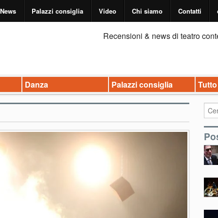
News
Palazzi consiglia
Video
Chi siamo
Contatti
Recensioni & news di teatro cont
Danza
Palazzi consiglia
Tutto
Pos