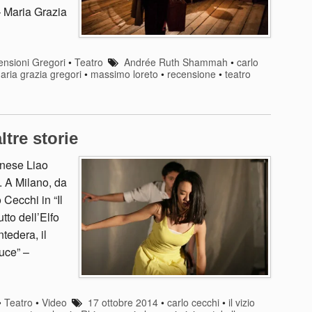
– Maria Grazia
nsioni Gregori
•
Teatro
Andrée Ruth Shammah
•
carlo
aria grazia gregori
•
massimo loreto
•
recensione
•
teatro
ltre storie
inese Liao
. A Milano, da
Cecchi in “Il
utto dell’Elfo
ntedera, il
uce” –
•
Teatro
•
Video
17 ottobre 2014
•
carlo cecchi
•
il vizio