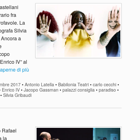
astellani
ario fra
ofavole. La
grafa Silvia
 Ancora a
e
acopo
Enrico IV” al
aperne di più
mbre 2017
•
Antonio Latella
•
Babilonia Teatri
•
carlo cecchi
•
•
Enrico IV
•
Jacopo Gassman
•
palazzi consiglia
•
paradiso
•
•
Silvia Gribaudi
o Rafael
 la