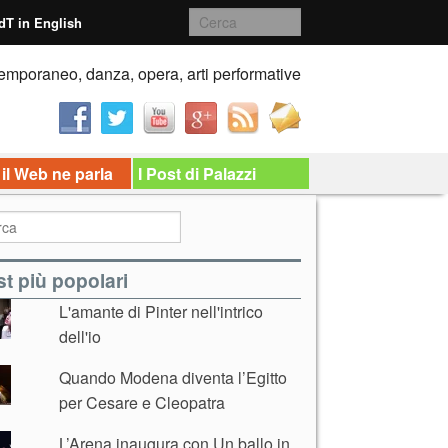
dT in English
emporaneo, danza, opera, arti performative
 il Web ne parla
I Post di Palazzi
t più popolari
L'amante di Pinter nell'intrico
dell'io
Quando Modena diventa l’Egitto
per Cesare e Cleopatra
L’Arena inaugura con Un ballo in