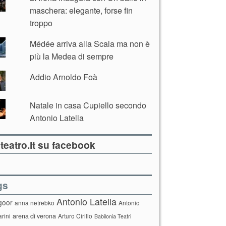
maschera: elegante, forse fin
troppo
Médée arriva alla Scala ma non è
più la Medea di sempre
Addio Arnoldo Foà
Natale in casa Cupiello secondo
Antonio Latella
teatro.it su facebook
gs
Antonio Latella
goor
anna netrebko
Antonio
arini
arena di verona
Arturo Cirillo
Babilonia Teatri