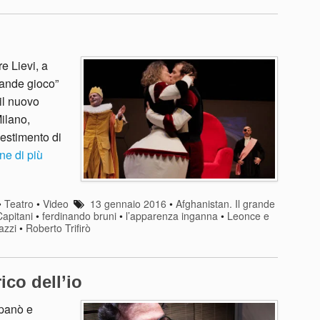
e Lievi, a
rande gioco”
 il nuovo
ilano,
lestimento di
ne di più
•
Teatro
•
Video
13 gennaio 2016
•
Afghanistan. Il grande
Capitani
•
ferdinando bruni
•
l’apparenza inganna
•
Leonce e
azzi
•
Roberto Trifirò
ico dell’io
Spanò e