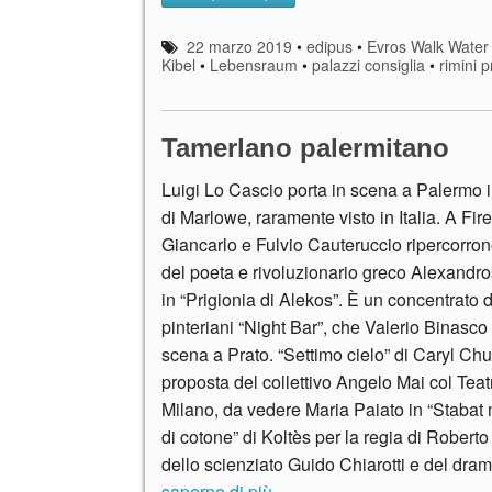
22 marzo 2019
•
edipus
•
Evros Walk Water
Kibel
•
Lebensraum
•
palazzi consiglia
•
rimini p
Tamerlano palermitano
Luigi Lo Cascio porta in scena a Palermo i
di Marlowe, raramente visto in Italia. A Fir
Giancarlo e Fulvio Cauteruccio ripercorron
del poeta e rivoluzionario greco Alexandr
in “Prigionia di Alekos”. È un concentrato di
pinteriani “Night Bar”, che Valerio Binasco 
scena a Prato. “Settimo cielo” di Caryl Chur
proposta del collettivo Angelo Mai col Tea
Milano, da vedere Maria Paiato in “Stabat m
di cotone” di Koltès per la regia di Roberto
dello scienziato Guido Chiarotti e del d
saperne di più