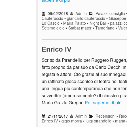
09/02/2018
Admin
Palazzi consiglia
Cauteruccio
•
giancarlo cauteruccio
•
Giuseppe 
Lo Cascio
•
Maria Paiato
•
Night Bar
•
palazzi c
Settimo cielo
•
Stabat mater
•
Tamerlano
•
Vale
Enrico IV
Scritto da Pirandello per Ruggero Ruggeri,
fatto proprio da par suo da Carlo Cecchi in
regista e attore. Ciò grazie al suo innegabi
un raffinato gioco scenico di teatro nel teatr
una lingua più contemporanea che non te
sovvertire (amorosamente?) il classico pir
Maria Grazia Gregori
Per saperne di più
21/11/2017
Admin
Recensioni
•
Rece
Enrico IV
•
gigio morra
•
luigi pirandello
•
maria 