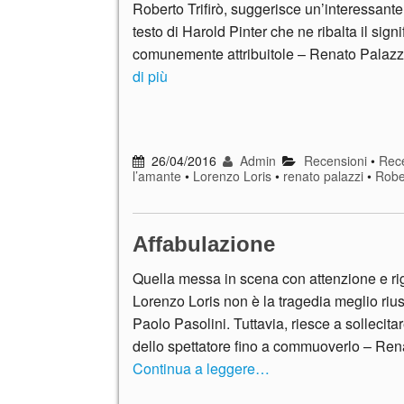
Roberto Trifirò, suggerisce un’interessante 
testo di Harold Pinter che ne ribalta il signi
comunemente attribuitole – Renato Palaz
di più
26/04/2016
Admin
Recensioni
•
Rece
l’amante
•
Lorenzo Loris
•
renato palazzi
•
Rober
Affabulazione
Quella messa in scena con attenzione e ri
Lorenzo Loris non è la tragedia meglio rius
Paolo Pasolini. Tuttavia, riesce a sollecitar
dello spettatore fino a commuoverlo – Ren
Continua a leggere…