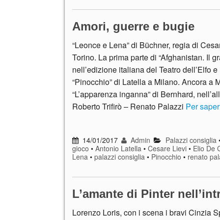
Amori, guerre e bugie
“Leonce e Lena” di Büchner, regia di Cesar
Torino. La prima parte di “Afghanistan. Il g
nell’edizione italiana del Teatro dell’Elfo e
“Pinocchio” di Latella a Milano. Ancora a M
“L’apparenza inganna” di Bernhard, nell’al
Roberto Trifirò – Renato Palazzi
Per saper
14/01/2017
Admin
Palazzi consiglia
gioco
•
Antonio Latella
•
Cesare Lievi
•
Elio De 
Lena
•
palazzi consiglia
•
Pinocchio
•
renato pal
L’amante di Pinter nell’intr
Lorenzo Loris, con i scena i bravi Cinzia 