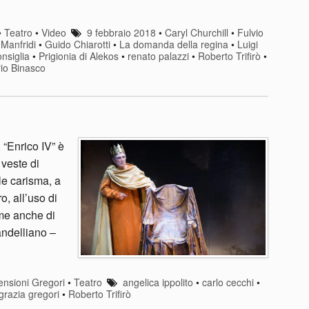
•
Teatro
•
Video
9 febbraio 2018
•
Caryl Churchill
•
Fulvio
Manfridi
•
Guido Chiarotti
•
La domanda della regina
•
Luigi
onsiglia
•
Prigionia di Alekos
•
renato palazzi
•
Roberto Trifirò
•
rio Binasco
 “Enrico IV” è
 veste di
le carisma, a
o, all’uso di
me anche di
andelliano –
nsioni Gregori
•
Teatro
angelica ippolito
•
carlo cecchi
•
grazia gregori
•
Roberto Trifirò