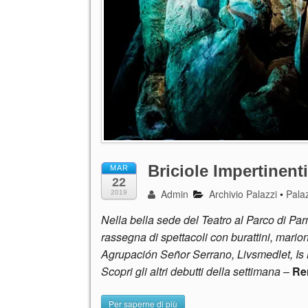
Briciole Impertinenti
MAR
22
Admin
Archivio Palazzi
•
Palaz
2019
Nella bella sede del Teatro al Parco di Parma
rassegna di spettacoli con burattini, marion
Agrupación Señor Serrano, Livsmedlet, Is
Scopri gli altri debutti della settimana
–
Re
Per saperne di più