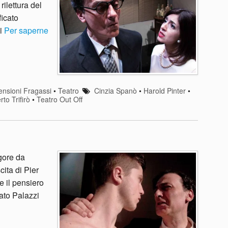
rilettura del
ficato
zi
Per saperne
nsioni Fragassi
•
Teatro
Cinzia Spanò
•
Harold Pinter
•
to Trifirò
•
Teatro Out Off
gore da
cita di Pier
e il pensiero
ato Palazzi