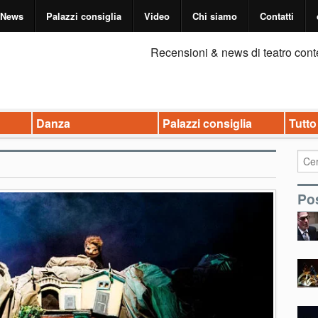
News
Palazzi consiglia
Video
Chi siamo
Contatti
Recensioni & news di teatro cont
Danza
Palazzi consiglia
Tutto
Pos