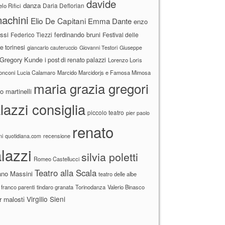
davide
danza
Daria Deflorian
lo Rifici
achini
Elio De Capitani
Emma Dante
enzo
ssi
ferdinando bruni
Federico Tiezzi
Festival delle
ne torinesi
giancarlo cauteruccio
Giovanni Testori
Giuseppe
Gregory Kunde
i post di renato palazzi
Lorenzo Loris
ronconi
Lucia Calamaro
Marcido Marcidorjs e Famosa Mimosa
maria grazia gregori
 martinelli
lazzi consiglia
piccolo teatro
pier paolo
renato
recensione
ni
quotidiana.com
lazzi
silvia poletti
Romeo Castellucci
Teatro alla Scala
ano Massini
teatro delle albe
 franco parenti
tindaro granata
Torinodanza
Valerio Binasco
Virgilio Sieni
r malosti