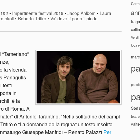
Carme
ann
 1&2
•
Impertinente festival 2019
•
Jacop Ahlbom
•
Laura
rotokoll
•
Roberto Trifirò
•
Va' dove ti porta il piede
fraga
colli
Verdi
luca 
l “Tamerlano”
marco
enze,
pa
o la vicenda
os Panagulis
 testi
pasoli
porta in
pa
chill è la
tro di Roma. A
Stef
ater” di Antonio Tarantino, “Nella solitudine dei campi
teatro
 Trifirò e “La domanda della regina” un testo insolito
valte
ramnmaturgo Giuseppe Manfridi – Renato Palazzi
Per