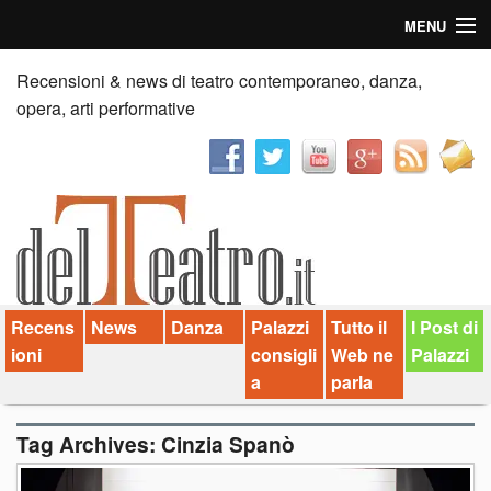
MENU
Home
Recensioni & news di teatro contemporaneo, danza,
opera, arti performative
Recensioni
Anticipazioni
News
Palazzi consiglia
Recens
News
Danza
Palazzi
Tutto il
I Post di
Video
ioni
consigli
Web ne
Palazzi
Chi siamo
a
parla
Contatti
Tag Archives:
Cinzia Spanò
dT in English