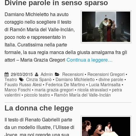
Divine parole in senso sparso
Damiano Michieletto ha avuto
coraggio nello scegliere il testo
di Ramón María del Valle-Inclán,
poco noto e rappresentato in
Italia. Curatissima nella parte
formale, la sua regia manca della giusta amalgama fra gli
attori – Maria Grazia Gregori
Continua a leggere…
29/03/2015
Admin
Recensioni
•
Recensioni Gregori
•
Teatro
Cinzia Spanò
•
Damiano Michieletto
•
divine parole
•
Fausto Russo Alesi
•
Federica De Martino
•
Lucia Marinsalta
•
Marco Foschi
•
maria grazia gregori
•
nicola stravalaci
•
petra
valentini
•
piccolo teatro
•
Ramón María del Valle-Inclán
La donna che legge
Il testo di Renato Gabrielli parte
da un modello illustre, l’Ulisse di
Joyce, ma poi prende una sua