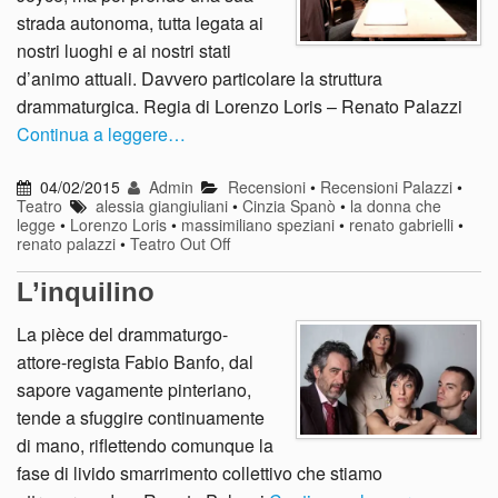
strada autonoma, tutta legata ai
nostri luoghi e ai nostri stati
d’animo attuali. Davvero particolare la struttura
drammaturgica. Regia di Lorenzo Loris – Renato Palazzi
Continua a leggere…
04/02/2015
Admin
Recensioni
•
Recensioni Palazzi
•
Teatro
alessia giangiuliani
•
Cinzia Spanò
•
la donna che
legge
•
Lorenzo Loris
•
massimiliano speziani
•
renato gabrielli
•
renato palazzi
•
Teatro Out Off
L’inquilino
La pièce del drammaturgo-
attore-regista Fabio Banfo, dal
sapore vagamente pinteriano,
tende a sfuggire continuamente
di mano, riflettendo comunque la
fase di livido smarrimento collettivo che stiamo