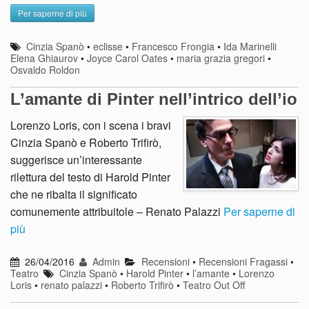
Per saperne di più
Cinzia Spanò
•
eclisse
•
Francesco Frongia
•
Ida Marinelli
Elena Ghiaurov
•
Joyce Carol Oates
•
maria grazia gregori
•
Osvaldo Roldon
L’amante di Pinter nell’intrico dell’io
Lorenzo Loris, con i scena i bravi
Cinzia Spanò e Roberto Trifirò,
suggerisce un’interessante
rilettura del testo di Harold Pinter
che ne ribalta il significato
comunemente attribuitole – Renato Palazzi
Per saperne di
più
26/04/2016
Admin
Recensioni
•
Recensioni Fragassi
•
Teatro
Cinzia Spanò
•
Harold Pinter
•
l’amante
•
Lorenzo
Loris
•
renato palazzi
•
Roberto Trifirò
•
Teatro Out Off