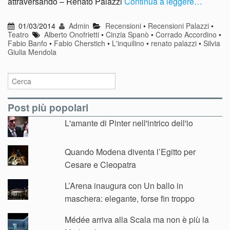
attraversando – Renato Palazzi
Continua a leggere…
01/03/2014
Admin
Recensioni
•
Recensioni Palazzi
•
Teatro
Alberto Onofrietti
•
Cinzia Spanò
•
Corrado Accordino
•
Fabio Banfo
•
Fabio Cherstich
•
L'inquilino
•
renato palazzi
•
Silvia
Giulia Mendola
Post più popolari
L'amante di Pinter nell'intrico dell'io
Quando Modena diventa l’Egitto per
Cesare e Cleopatra
L’Arena inaugura con Un ballo in
maschera: elegante, forse fin troppo
Médée arriva alla Scala ma non è più la