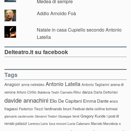
Medea di sempre
Addio Arnoldo Foà
Natale in casa Cupiello secondo Antonio
Latella
Delteatro.it su facebook
Tags
Antonio Latella
Anagoor
anna netrebko
Antonio Tagliarini
arena di
danza
verona
Arturo Cirillo
Daria Deflorian
Carmelo Rifici
Babilonia Teatri
davide annachini
Elio De Capitani
Emma Dante
enzo
fragassi
ferdinando bruni
Federico Tiezzi
Festival delle colline torinesi
Gregory Kunde
i post di
giancarlo cauteruccio
Giovanni Testori
Giuseppe Verdi
renato palazzi
Lorenzo Loris
luca ronconi
Lucia Calamaro
Marcido Marcidorjs e