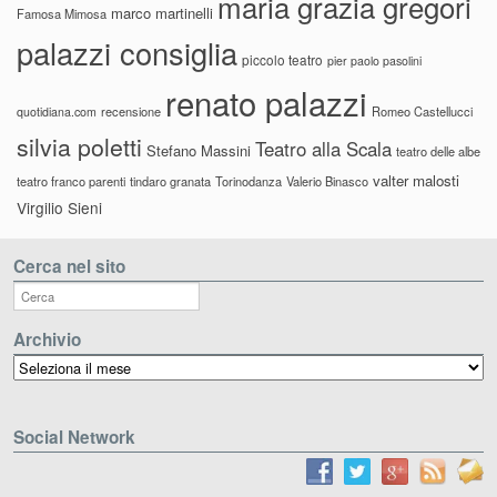
maria grazia gregori
marco martinelli
Famosa Mimosa
palazzi consiglia
piccolo teatro
pier paolo pasolini
renato palazzi
recensione
Romeo Castellucci
quotidiana.com
silvia poletti
Teatro alla Scala
Stefano Massini
teatro delle albe
valter malosti
teatro franco parenti
tindaro granata
Torinodanza
Valerio Binasco
Virgilio Sieni
Cerca nel sito
Archivio
Archivio
Social Network