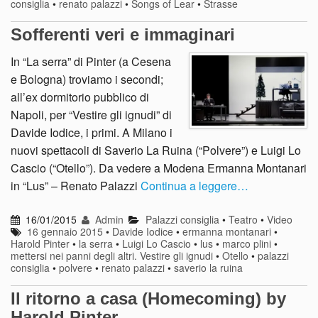
consiglia
•
renato palazzi
•
Songs of Lear
•
Strasse
Sofferenti veri e immaginari
In “La serra” di Pinter (a Cesena
e Bologna) troviamo i secondi;
all’ex dormitorio pubblico di
Napoli, per “Vestire gli ignudi” di
Davide Iodice, i primi. A Milano i
nuovi spettacoli di Saverio La Ruina (“Polvere”) e Luigi Lo
Cascio (“Otello”). Da vedere a Modena Ermanna Montanari
in “Lus” – Renato Palazzi
Continua a leggere…
16/01/2015
Admin
Palazzi consiglia
•
Teatro
•
Video
16 gennaio 2015
•
Davide Iodice
•
ermanna montanari
•
Harold Pinter
•
la serra
•
Luigi Lo Cascio
•
lus
•
marco plini
•
mettersi nei panni degli altri. Vestire gli ignudi
•
Otello
•
palazzi
consiglia
•
polvere
•
renato palazzi
•
saverio la ruina
Il ritorno a casa (Homecoming) by
Harold Pinter