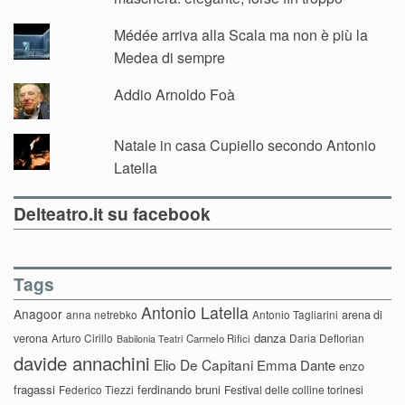
Médée arriva alla Scala ma non è più la
Medea di sempre
Addio Arnoldo Foà
Natale in casa Cupiello secondo Antonio
Latella
Delteatro.it su facebook
Tags
Antonio Latella
Anagoor
anna netrebko
Antonio Tagliarini
arena di
danza
verona
Arturo Cirillo
Daria Deflorian
Carmelo Rifici
Babilonia Teatri
davide annachini
Elio De Capitani
Emma Dante
enzo
fragassi
ferdinando bruni
Federico Tiezzi
Festival delle colline torinesi