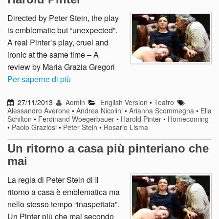
Directed by Peter Stein, the play
is emblematic but “unexpected”.
A real Pinter’s play, cruel and
ironic at the same time – A
review by Maria Grazia Gregori
Per saperne di più
27/11/2013
Admin
English Version
•
Teatro
Alessandro Averone
•
Andrea Nicolini
•
Arianna Scommegna
•
Elia
Schilton
•
Ferdinand Woegerbauer
•
Harold Pinter
•
Homecoming
•
Paolo Graziosi
•
Peter Stein
•
Rosario Lisma
Un ritorno a casa più pinteriano che
mai
La regia di Peter Stein di Il
ritorno a casa è emblematica ma
nello stesso tempo “inaspettata”.
Un Pinter più che mai secondo