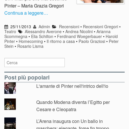
Pinter – Maria Grazia Gregori
Continua a leggere…
25/11/2013
Admin
Recensioni
•
Recensioni Gregori
•
Teatro
Alessandro Averone
•
Andrea Nicolini
•
Arianna
Scommegna
•
Elia Schilton
•
Ferdinand Woegerbauer
•
Harold
Pinter
•
Homecoming
•
Il ritorno a casa
•
Paolo Graziosi
•
Peter
Stein
•
Rosario Lisma
Post più popolari
L'amante di Pinter nell'intrico dell'io
Quando Modena diventa l’Egitto per
Cesare e Cleopatra
L’Arena inaugura con Un ballo in
maschera: elegante, forse fin troppo