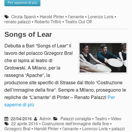
Per saperne di più
Cinzia Spanò
•
Harold Pinter
•
l’amante
•
Lorenzo Loris
•
renato palazzi
•
Roberto Trifirò
•
Teatro Out Off
Songs of Lear
Debutta a Bari “Songs of Lear” il
lavoro del polacco Grzegorz Bral
che si ispira al teatro di
Grotowski. A Milano, per la
rassegna “Apache”, la
produzione site specific di Strasse dal titolo “Costruzione
dell’immagine della fine”. Sempre a Milano, proseguono le
repliche de “L’amante” di Pinter – Renato Palazzi
Per
saperne di più
22/04/2016
Admin
Palazzi consiglia
•
Teatro
•
Video
22 aprile 2016
•
Costruzione dell'immagine della fine
•
Grzegorz Bral
•
Harold Pinter
•
l’amante
•
Lorenzo Loris
•
palazzi