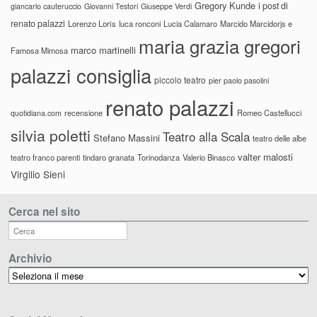
Gregory Kunde
i post di
giancarlo cauteruccio
Giovanni Testori
Giuseppe Verdi
renato palazzi
Lorenzo Loris
luca ronconi
Lucia Calamaro
Marcido Marcidorjs e
maria grazia gregori
marco martinelli
Famosa Mimosa
palazzi consiglia
piccolo teatro
pier paolo pasolini
renato palazzi
recensione
Romeo Castellucci
quotidiana.com
silvia poletti
Teatro alla Scala
Stefano Massini
teatro delle albe
valter malosti
teatro franco parenti
tindaro granata
Torinodanza
Valerio Binasco
Virgilio Sieni
Cerca nel sito
Archivio
Archivio