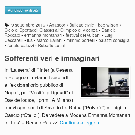
Per saperne di più
9 settembre 2016
•
Anagoor
•
Balletto civile
•
bob wilson
•
Ciclo di Spettacoli Classici all'Olimpico di Vicenza
•
Daniele
Roccato
•
ermanna montanari
•
festival dei vulcani
•
Luigi
Ceccarelli
•
lus
•
Marco Baliani
•
mimmo borrelli
•
palazzi consiglia
•
renato palazzi
•
Roberto Latini
Sofferenti veri e immaginari
In “La serra” di Pinter (a Cesena
e Bologna) troviamo i secondi;
all’ex dormitorio pubblico di
Napoli, per “Vestire gli ignudi” di
Davide Iodice, i primi. A Milano i
nuovi spettacoli di Saverio La Ruina (“Polvere”) e Luigi Lo
Cascio (“Otello”). Da vedere a Modena Ermanna Montanari
in “Lus” – Renato Palazzi
Continua a leggere…