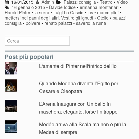
16/01/2015
Admin
Palazzi consiglia
•
Teatro
•
Video
16 gennaio 2015
•
Davide Iodice
•
ermanna montanari
•
Harold Pinter
•
la serra
•
Luigi Lo Cascio
•
lus
•
marco plini
•
mettersi nei panni degli altri. Vestire gli ignudi
•
Otello
•
palazzi
consiglia
•
polvere
•
renato palazzi
•
saverio la ruina
Post più popolari
L'amante di Pinter nell'intrico dell'io
Quando Modena diventa l’Egitto per
Cesare e Cleopatra
L’Arena inaugura con Un ballo in
maschera: elegante, forse fin troppo
Médée arriva alla Scala ma non è più la
Medea di sempre