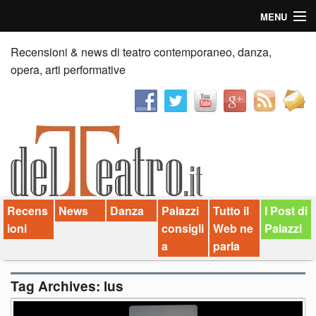
MENU
Home
Recensioni & news di teatro contemporaneo, danza,
opera, arti performative
Recensioni
Anticipazioni
News
Palazzi consiglia
Recens
News
Danza
Palazzi
Tutto il
I Post di
Video
ioni
consigli
Web ne
Palazzi
Chi siamo
a
parla
Contatti
Tag Archives:
lus
dT in English