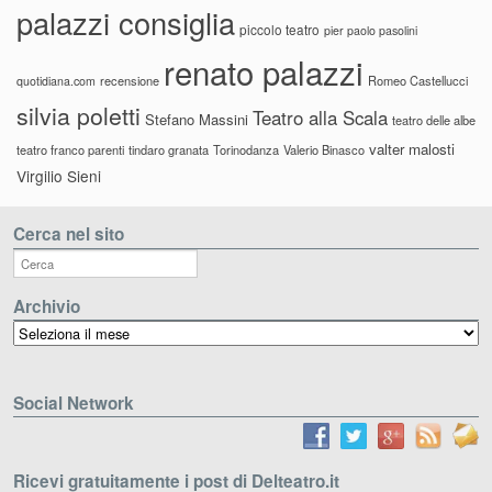
palazzi consiglia
piccolo teatro
pier paolo pasolini
renato palazzi
recensione
Romeo Castellucci
quotidiana.com
silvia poletti
Teatro alla Scala
Stefano Massini
teatro delle albe
valter malosti
teatro franco parenti
tindaro granata
Torinodanza
Valerio Binasco
Virgilio Sieni
Cerca nel sito
Archivio
Archivio
Social Network
Ricevi gratuitamente i post di Delteatro.it