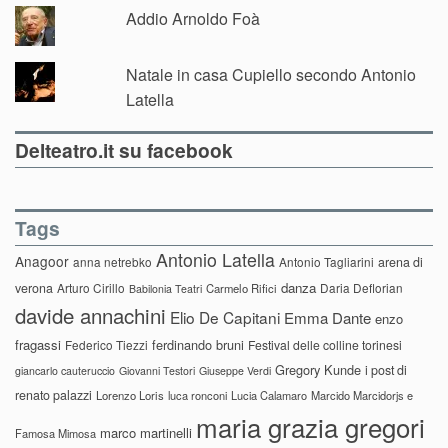
Addio Arnoldo Foà
Natale in casa Cupiello secondo Antonio
Latella
Delteatro.it su facebook
Tags
Antonio Latella
Anagoor
anna netrebko
Antonio Tagliarini
arena di
danza
verona
Arturo Cirillo
Daria Deflorian
Carmelo Rifici
Babilonia Teatri
davide annachini
Elio De Capitani
Emma Dante
enzo
fragassi
ferdinando bruni
Federico Tiezzi
Festival delle colline torinesi
Gregory Kunde
i post di
giancarlo cauteruccio
Giovanni Testori
Giuseppe Verdi
renato palazzi
Lorenzo Loris
luca ronconi
Lucia Calamaro
Marcido Marcidorjs e
maria grazia gregori
marco martinelli
Famosa Mimosa