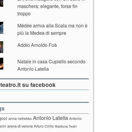
maschera: elegante, forse fin
troppo
Médée arriva alla Scala ma non è
più la Medea di sempre
Addio Arnoldo Foà
Natale in casa Cupiello secondo
Antonio Latella
teatro.it su facebook
gs
Antonio Latella
goor
anna netrebko
Antonio
arini
arena di verona
Arturo Cirillo
Babilonia Teatri