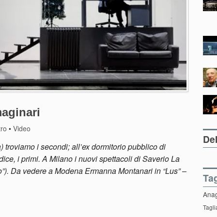
maginari
tro
•
Video
Del
 troviamo i secondi; all’ex dormitorio pubblico di
dice, i primi. A Milano i nuovi spettacoli di Saverio La
llo”). Da vedere a Modena Ermanna Montanari in “Lus”
–
Ta
Ana
Tagli