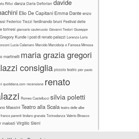
davide
danza
Daria Deflorian
lo Rifici
achini
Elio De Capitani
Emma Dante
enzo
ssi
ferdinando bruni
Federico Tiezzi
Festival delle
ne torinesi
giancarlo cauteruccio
Giovanni Testori
Giuseppe
Gregory Kunde
i post di renato palazzi
Lorenzo Loris
ronconi
Lucia Calamaro
Marcido Marcidorjs e Famosa Mimosa
maria grazia gregori
 martinelli
lazzi consiglia
piccolo teatro
pier paolo
renato
recensione
ni
quotidiana.com
lazzi
silvia poletti
Romeo Castellucci
Teatro alla Scala
ano Massini
teatro delle albe
 franco parenti
tindaro granata
Torinodanza
Valerio Binasco
Virgilio Sieni
r malosti