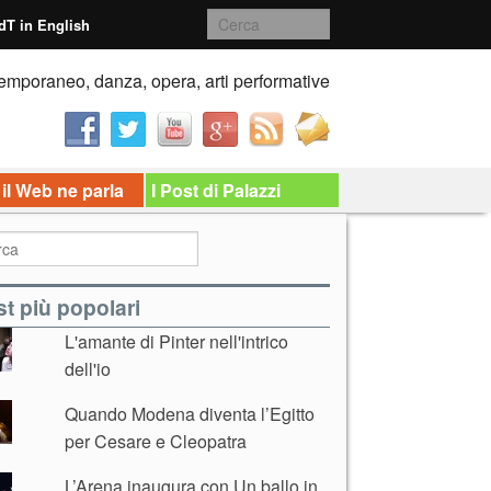
dT in English
emporaneo, danza, opera, arti performative
 il Web ne parla
I Post di Palazzi
t più popolari
L'amante di Pinter nell'intrico
dell'io
Quando Modena diventa l’Egitto
per Cesare e Cleopatra
L’Arena inaugura con Un ballo in