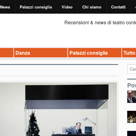
News
Palazzi consiglia
Video
Chi siamo
Contatti
Recensioni & news di teatro cont
Danza
Palazzi consiglia
Tutto
Pos