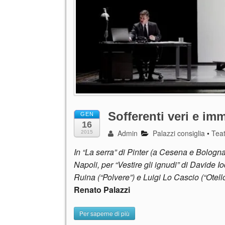
Sofferenti veri e im
GEN
16
Admin
Palazzi consiglia
•
Tea
2015
In “La serra” di Pinter (a Cesena e Bologna)
Napoli, per “Vestire gli ignudi” di Davide Io
Ruina (“Polvere”) e Luigi Lo Cascio (“Ote
Renato Palazzi
Per saperne di più