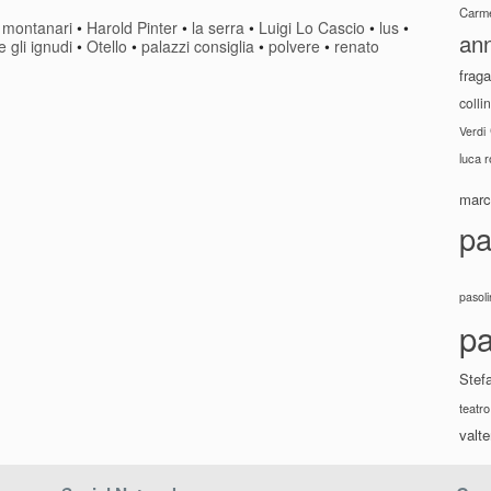
Carme
 montanari
•
Harold Pinter
•
la serra
•
Luigi Lo Cascio
•
lus
•
ann
e gli ignudi
•
Otello
•
palazzi consiglia
•
polvere
•
renato
fraga
colli
Verdi
luca 
marco
pa
pasoli
pa
Stef
teatro
valte