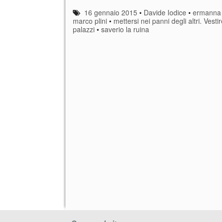
16 gennaio 2015
•
Davide Iodice
•
ermanna
marco plini
•
mettersi nei panni degli altri. Vestir
palazzi
•
saverio la ruina